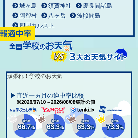
城ヶ島
須賀神社
慶良間諸島
阿智村
八ヶ岳
波照間島
四国カルスト
頑張れ！学校のお天気
▶直近一ヵ月の適中率比較
※2026/07/10～2026/08/08集計の値
適中率
適中率
適中率
適中率
66.7
63.3
63.3
73.3
%
%
%
%