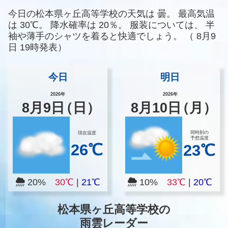
今日の松本県ヶ丘高等学校の天気は
曇。
最高気温
は
30℃。
降水確率は
20％。
服装については、
半
袖や薄手のシャツを着ると快適でしょう。
（
8月9
日 19時発表）
今日
明日
2026年
2026年
8
月
9
日
（日）
8
月
10
日
（月）
同時刻の
現在温度
予想温度
26℃
23℃
20%
30℃
|
21℃
10%
33℃
|
20℃
松本県ヶ丘高等学校の
雨雲レーダー