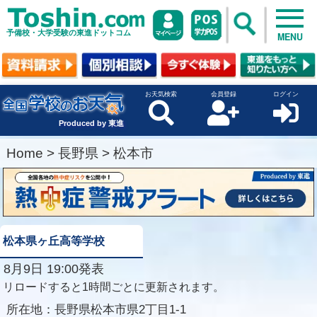
予備校・大学受験の東進ドットコム
MENU
お天気検索
会員登録
ログイン
Produced by 東進
Home
>
長野県
>
松本市
松本県ヶ丘高等学校
8月9日 19:00発表
リロードすると1時間ごとに更新されます。
所在地：
長野県松本市県2丁目1-1