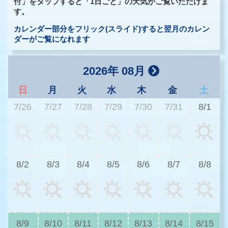
付」をタップすると「1日ごと」の天気がご覧いただけま
す。
カレンダー部分をフリック(スライド)すると翌月のカレン
ダーがご覧になれます
2026年 08月
日
月
火
水
木
金
土
7/26
7/27
7/28
7/29
7/30
7/31
8/1
2
8/2
8/3
8/4
8/5
8/6
8/7
8/8
2
8/9
8/10
8/11
8/12
8/13
8/14
8/15