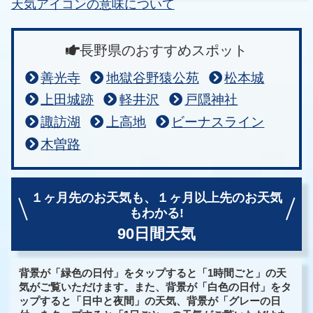
天気アイコンの意味について
長野県のおすすめスポット
善光寺
地獄谷野猿公苑
松本城
上田城跡
軽井沢
戸隠神社
諏訪湖
上高地
ビーナスライン
木曽路
１ヶ月先のお天気も、
１ヶ月以上先のお天気
もわかる!
90日間天気
背景が「緑色の日付」をタップすると「1時間ごと」の天
気がご覧いただけます。また、背景が「白色の日付」をタ
ップすると「日中と夜間」の天気、背景が「グレーの日