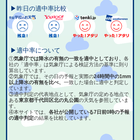
▶昨日の適中率比較
▶適中率について
①
気象庁では降水の有無の一致を適中としており、
各
社の「適中率」は気象庁による検証方法の基準に則り
算出しています。
②気象庁では、その日の予報と実際の
24時間中の1mm
以上降水の有無を比べ、
一致した場合に適中と判定し
ています。
③適中判定の代表地点として、気象庁の定める地点で
ある
東京都千代田区北の丸公園
の天気を参照していま
す。
④本サイトでは、
各社が公開している7日前0時の予報
の適中判定
の結果を比較しています。