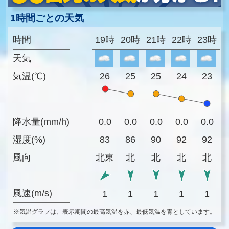
1時間ごとの天気
時間
19時
20時
21時
22時
23時
天気
気温(℃)
26
25
25
24
23
降水量(mm/h)
0.0
0.0
0.0
0.0
0.0
湿度(%)
83
86
90
92
92
風向
北東
北
北
北
北
風速(m/s)
1
1
1
1
1
※気温グラフは、表示期間の最高気温を赤、最低気温を青としています。