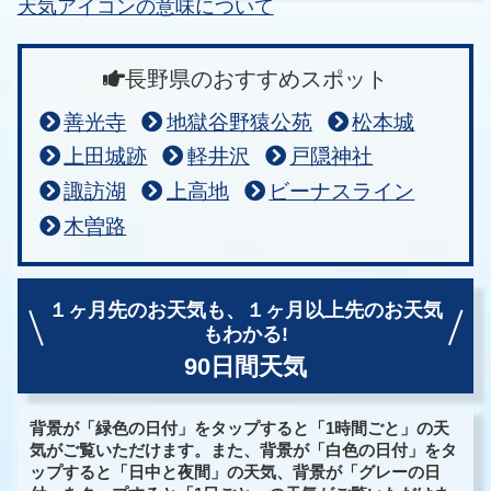
天気アイコンの意味について
長野県のおすすめスポット
善光寺
地獄谷野猿公苑
松本城
上田城跡
軽井沢
戸隠神社
諏訪湖
上高地
ビーナスライン
木曽路
１ヶ月先のお天気も、
１ヶ月以上先のお天気
もわかる!
90日間天気
背景が「緑色の日付」をタップすると「1時間ごと」の天
気がご覧いただけます。また、背景が「白色の日付」をタ
ップすると「日中と夜間」の天気、背景が「グレーの日