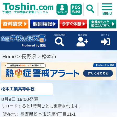
予備校・大学受験の東進ドットコム
MENU
お天気検索
会員登録
ログイン
Produced by 東進
Home
>
長野県
>
松本市
松本工業高等学校
8月9日 19:00発表
リロードすると1時間ごとに更新されます。
所在地：
長野県松本市筑摩4丁目11-1