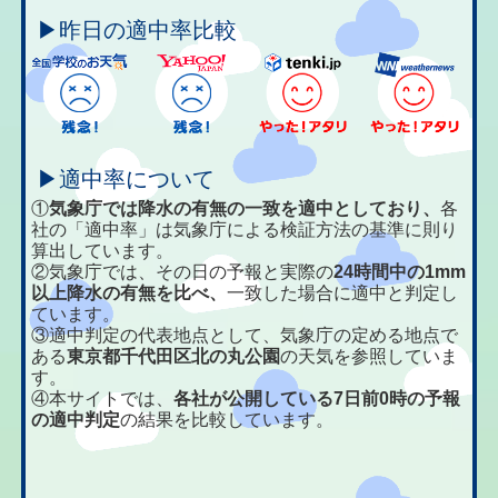
▶昨日の適中率比較
▶適中率について
①
気象庁では降水の有無の一致を適中としており、
各
社の「適中率」は気象庁による検証方法の基準に則り
算出しています。
②気象庁では、その日の予報と実際の
24時間中の1mm
以上降水の有無を比べ、
一致した場合に適中と判定し
ています。
③適中判定の代表地点として、気象庁の定める地点で
ある
東京都千代田区北の丸公園
の天気を参照していま
す。
④本サイトでは、
各社が公開している7日前0時の予報
の適中判定
の結果を比較しています。