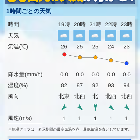
1時間ごとの天気
時間
19時
20時
21時
22時
23時
天気
気温(℃)
26
25
25
24
23
降水量(mm/h)
0.0
0.0
0.0
0.0
0.0
湿度(%)
82
87
92
93
94
風向
北東
北西
北
北西
北西
風速(m/s)
1
1
1
1
1
※気温グラフは、表示期間の最高気温を赤、最低気温を青としています。