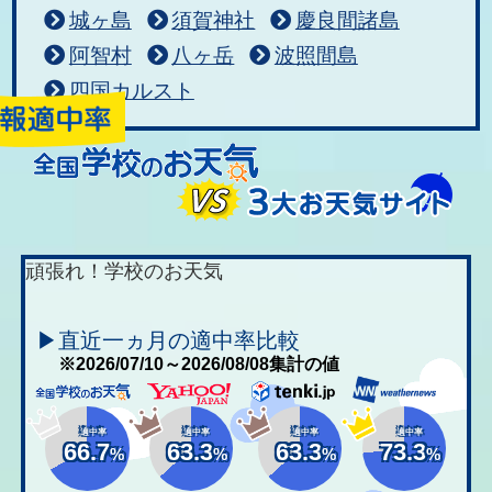
城ヶ島
須賀神社
慶良間諸島
阿智村
八ヶ岳
波照間島
四国カルスト
頑張れ！学校のお天気
▶直近一ヵ月の適中率比較
※2026/07/10～2026/08/08集計の値
適中率
適中率
適中率
適中率
66.7
63.3
63.3
73.3
%
%
%
%