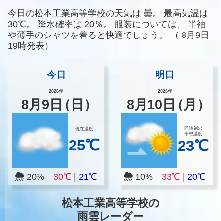
今日の松本工業高等学校の天気は
曇。
最高気温は
30℃。
降水確率は
20％。
服装については、
半袖
や薄手のシャツを着ると快適でしょう。
（
8月9日
19時発表）
今日
明日
2026年
2026年
8
月
9
日
（日）
8
月
10
日
（月）
同時刻の
現在温度
予想温度
25℃
23℃
20%
30℃
|
21℃
10%
33℃
|
20℃
松本工業高等学校の
雨雲レーダー