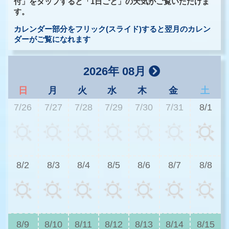
付」をタップすると「1日ごと」の天気がご覧いただけま
す。
カレンダー部分をフリック(スライド)すると翌月のカレン
ダーがご覧になれます
2026年 08月
日
月
火
水
木
金
土
7/26
7/27
7/28
7/29
7/30
7/31
8/1
2
8/2
8/3
8/4
8/5
8/6
8/7
8/8
2
8/9
8/10
8/11
8/12
8/13
8/14
8/15