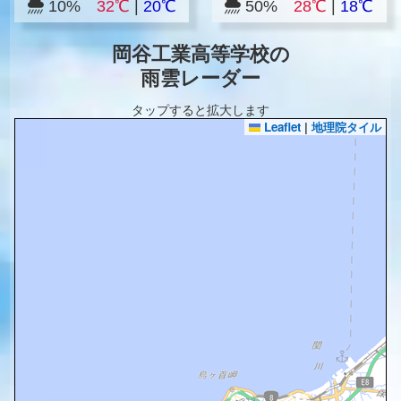
10%
32℃
|
20℃
50%
28℃
|
18℃
岡谷工業高等学校の
雨雲レーダー
タップすると拡大します
Leaflet
|
地理院タイル