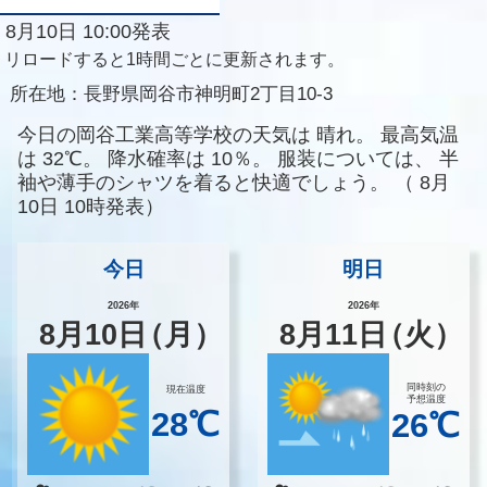
8月10日 10:00発表
リロードすると1時間ごとに更新されます。
所在地：
長野県岡谷市神明町2丁目10-3
今日の岡谷工業高等学校の天気は
晴れ。
最高気温
は
32℃。
降水確率は
10％。
服装については、
半
袖や薄手のシャツを着ると快適でしょう。
（
8月
10日 10時発表）
今日
明日
2026年
2026年
8
月
10
日
（月）
8
月
11
日
（火）
同時刻の
現在温度
予想温度
28℃
26℃