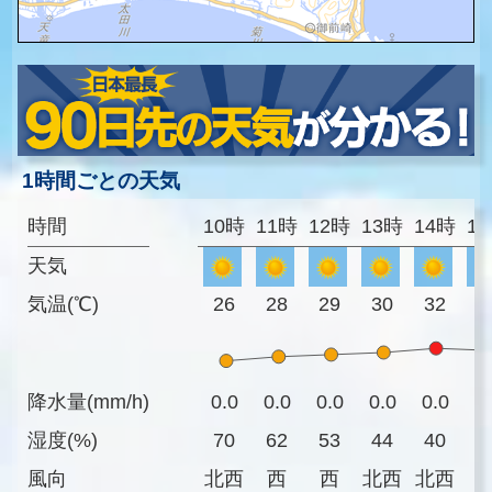
1時間ごとの天気
時間
10時
11時
12時
13時
14時
1
天気
気温(℃)
26
28
29
30
32
3
降水量(mm/h)
0.0
0.0
0.0
0.0
0.0
0
湿度(%)
70
62
53
44
40
4
風向
北西
西
西
北西
北西