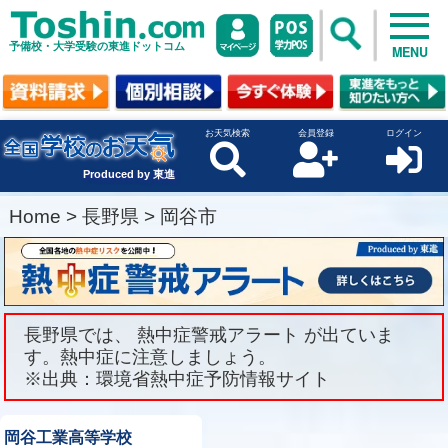
予備校・大学受験の東進ドットコム
MENU
お天気検索
会員登録
ログイン
Produced by 東進
Home
>
長野県
>
岡谷市
長野県では、 熱中症警戒アラート が出ていま
す。熱中症に注意しましょう。
※出典：環境省熱中症予防情報サイト
岡谷工業高等学校