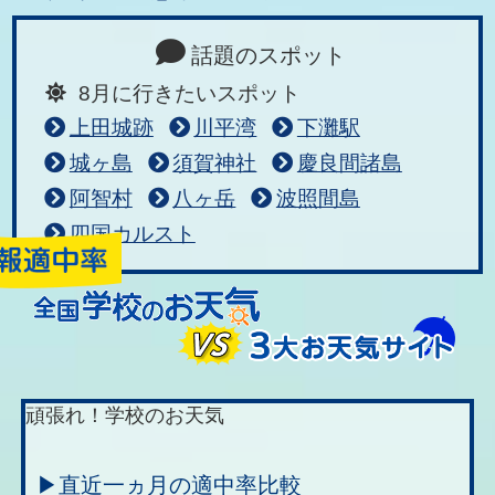
話題のスポット
8月に行きたいスポット
上田城跡
川平湾
下灘駅
城ヶ島
須賀神社
慶良間諸島
阿智村
八ヶ岳
波照間島
四国カルスト
頑張れ！学校のお天気
▶直近一ヵ月の適中率比較