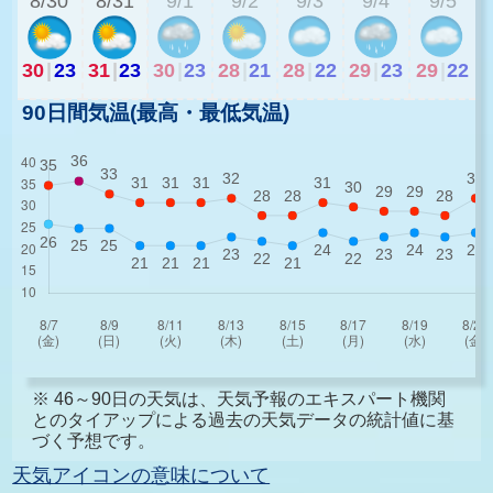
8/30
8/31
9/1
9/2
9/3
9/4
9/5
30
|
23
31
|
23
30
|
23
28
|
21
28
|
22
29
|
23
29
|
22
90日間気温(最高・最低気温)
※ 46～90日の天気は、天気予報のエキスパート機関
とのタイアップによる過去の天気データの統計値に基
づく予想です。
天気アイコンの意味について