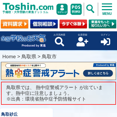
予備校・大学受験の東進ドットコム
MENU
お天気検索
会員登録
ログイン
Produced by 東進
Home
>
鳥取県
>
鳥取市
鳥取県では、 熱中症警戒アラート が出ていま
す。熱中症に注意しましょう。
※出典：環境省熱中症予防情報サイト
鳥取砂丘