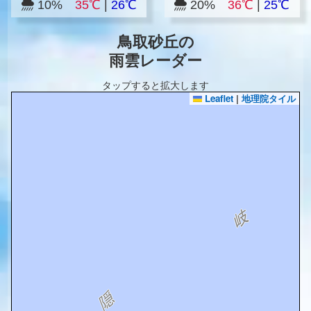
10%
35℃
|
26℃
20%
36℃
|
25℃
鳥取砂丘の
雨雲レーダー
タップすると拡大します
Leaflet
|
地理院タイル