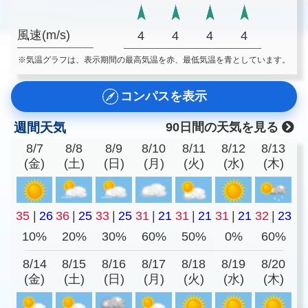
風速(m/s)
4
4
4
4
※気温グラフは、表示期間の最高気温を赤、最低気温を青としています。
コンパスを表示
週間天気
90日間の天気を見る
8/7
8/8
8/9
8/10
8/11
8/12
8/13
(金)
(土)
(日)
(月)
(火)
(水)
(木)
35
|
26
36
|
25
33
|
25
31
|
21
31
|
21
31
|
21
32
|
23
10%
20%
30%
60%
50%
0%
60%
8/14
8/15
8/16
8/17
8/18
8/19
8/20
(金)
(土)
(日)
(月)
(火)
(水)
(木)