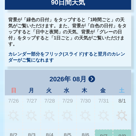
90日間天気
背景が「緑色の日付」をタップすると「1時間ごと」の天
気がご覧いただけます。また、背景が「白色の日付」をタ
ップすると「日中と夜間」の天気、背景が「グレーの日
付」をタップすると「1日ごと」の天気がご覧いただけま
す。
カレンダー部分をフリック(スライド)すると翌月のカレン
ダーがご覧になれます
2026年 08月
日
月
火
水
木
金
土
7/26
7/27
7/28
7/29
7/30
7/31
8/1
3
8/2
8/3
8/4
8/5
8/6