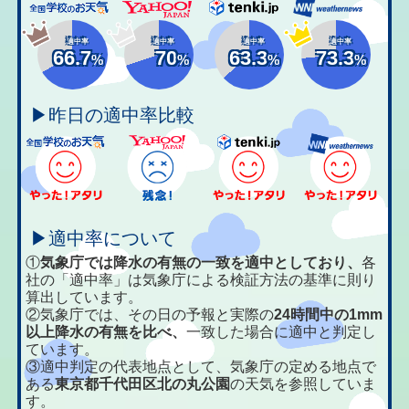
適中率
適中率
適中率
適中率
66.7
70
63.3
73.3
%
%
%
%
▶昨日の適中率比較
▶適中率について
①
気象庁では降水の有無の一致を適中としており、
各
社の「適中率」は気象庁による検証方法の基準に則り
算出しています。
②気象庁では、その日の予報と実際の
24時間中の1mm
以上降水の有無を比べ、
一致した場合に適中と判定し
ています。
③適中判定の代表地点として、気象庁の定める地点で
ある
東京都千代田区北の丸公園
の天気を参照していま
す。