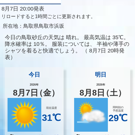
8月7日 20:00発表
リロードすると1時間ごとに更新されます。
所在地：
鳥取県鳥取市浜坂
今日の鳥取砂丘の天気は
晴れ。
最高気温は
35℃。
降水確率は
10％。
服装については、
半袖や薄手の
シャツを着ると快適でしょう。
（
8月7日 20時発
表）
今日
明日
2026年
2026年
8
月
7
日
（金）
8
月
8
日
（土）
同時刻の
現在温度
予想温度
31℃
29℃