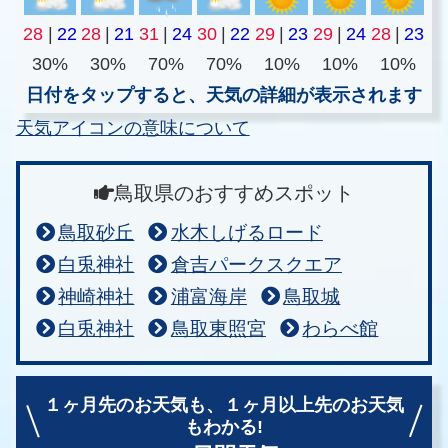
28
|
22
28
|
21
31
|
24
30
|
22
29
|
23
29
|
24
28
|
23
30%
30%
70%
70%
10%
10%
10%
日付をタップすると、天気の詳細が表示されます
天気アイコンの意味について
鳥取県のおすすめスポット
鳥取砂丘
水木しげるロード
白兎神社
倉吉パークスクエア
神崎神社
浦富海岸
鳥取城
白兎神社
鳥取東照宮
わらべ館
１ヶ月先のお天気も、
１ヶ月以上先のお天気
もわかる!