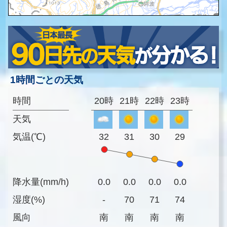
1時間ごとの天気
時間
20時
21時
22時
23時
天気
気温(℃)
32
31
30
29
降水量(mm/h)
0.0
0.0
0.0
0.0
湿度(%)
-
70
71
74
風向
南
南
南
南