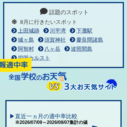
話題のスポット
8月に行きたいスポット
上田城跡
川平湾
下灘駅
城ヶ島
須賀神社
慶良間諸島
阿智村
八ヶ岳
波照間島
四国カルスト
▶直近一ヵ月の適中率比較
※2026/07/09～2026/08/07集計の値