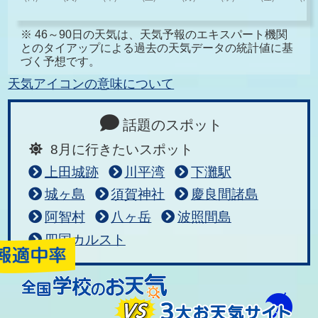
※ 46～90日の天気は、天気予報のエキスパート機関
とのタイアップによる過去の天気データの統計値に基
づく予想です。
天気アイコンの意味について
話題のスポット
8月に行きたいスポット
上田城跡
川平湾
下灘駅
城ヶ島
須賀神社
慶良間諸島
阿智村
八ヶ岳
波照間島
四国カルスト