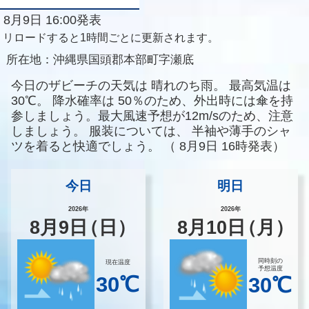
8月9日 16:00発表
リロードすると1時間ごとに更新されます。
所在地：
沖縄県国頭郡本部町字瀬底
今日のザビーチの天気は
晴れのち雨。
最高気温は
30℃。
降水確率は
50％のため、外出時には傘を持
参しましょう。最大風速予想が12m/sのため、注意
しましょう。
服装については、
半袖や薄手のシャ
ツを着ると快適でしょう。
（
8月9日 16時発表）
今日
明日
2026年
2026年
8
月
9
日
（日）
8
月
10
日
（月）
同時刻の
現在温度
予想温度
30℃
30℃