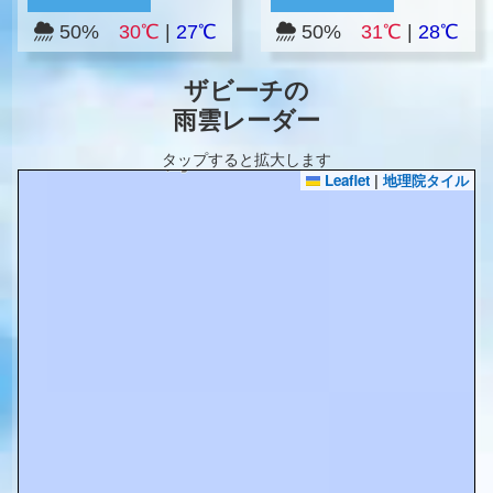
50%
30℃
|
27℃
50%
31℃
|
28℃
ザビーチの
雨雲レーダー
タップすると拡大します
Leaflet
|
地理院タイル