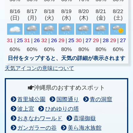
8/16
8/17
8/18
8/19
8/20
8/21
8/22
(日)
(月)
(火)
(水)
(木)
(金)
(土)
31
|
25
31
|
26
32
|
26
29
|
25
30
|
27
29
|
28
29
|
27
60%
60%
60%
80%
80%
80%
60%
日付をタップすると、天気の詳細が表示されます
天気アイコンの意味について
沖縄県のおすすめスポット
首里城公園
国際通り
青の洞窟
波上宮
ひめゆりの塔
おきなわワールド
斎場御嶽
ガンガラーの谷
美ら海水族館