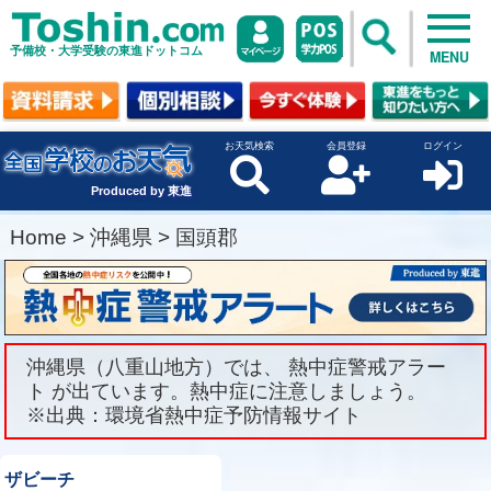
予備校・大学受験の東進ドットコム
MENU
お天気検索
会員登録
ログイン
Produced by 東進
Home
>
沖縄県
>
国頭郡
沖縄県（八重山地方）では、 熱中症警戒アラー
ト が出ています。熱中症に注意しましょう。
※出典：環境省熱中症予防情報サイト
ザビーチ