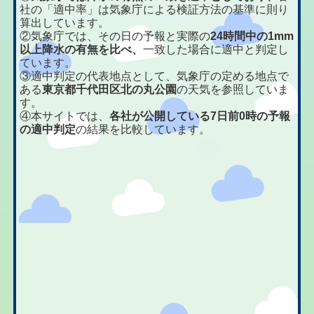
社の「適中率」は気象庁による検証方法の基準に則り
算出しています。
②気象庁では、その日の予報と実際の
24時間中の1mm
以上降水の有無を比べ、
一致した場合に適中と判定し
ています。
③適中判定の代表地点として、気象庁の定める地点で
ある
東京都千代田区北の丸公園
の天気を参照していま
す。
④本サイトでは、
各社が公開している7日前0時の予報
の適中判定
の結果を比較しています。