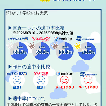
頑張れ！学校のお天気
▶直近一ヵ月の適中率比較
※2026/07/10～2026/08/08集計の値
適中率
適中率
適中率
適中率
66.7
63.3
63.3
73.3
%
%
%
%
▶昨日の適中率比較
▶適中率について
①
気象庁では降水の有無の一致を適中としており、
各