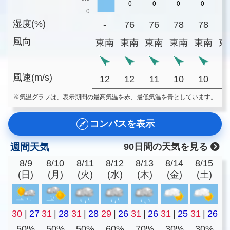
湿度(%)
-
76
76
78
78
7
風向
東南
東南
東南
東南
東南
東
風速(m/s)
12
12
11
10
10
1
※気温グラフは、表示期間の最高気温を赤、最低気温を青としています。
コンパスを表示
週間天気
90日間の天気を見る
8/9
8/10
8/11
8/12
8/13
8/14
8/15
(日)
(月)
(火)
(水)
(木)
(金)
(土)
30
|
27
31
|
28
31
|
28
29
|
26
31
|
26
31
|
25
31
|
26
50%
50%
50%
60%
70%
30%
30%