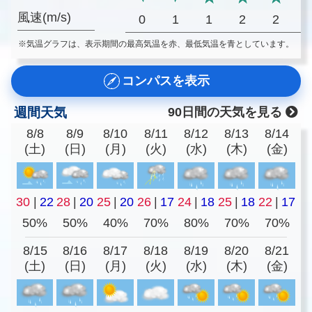
風速(m/s)
0
1
1
2
2
※気温グラフは、表示期間の最高気温を赤、最低気温を青としています。
コンパスを表示
週間天気
90日間の天気を見る
8/8
8/9
8/10
8/11
8/12
8/13
8/14
(土)
(日)
(月)
(火)
(水)
(木)
(金)
30
|
22
28
|
20
25
|
20
26
|
17
24
|
18
25
|
18
22
|
17
50%
50%
40%
70%
80%
70%
70%
8/15
8/16
8/17
8/18
8/19
8/20
8/21
(土)
(日)
(月)
(火)
(水)
(木)
(金)