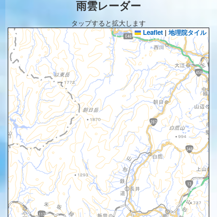
雨雲レーダー
タップすると拡大します
Leaflet
|
地理院タイル