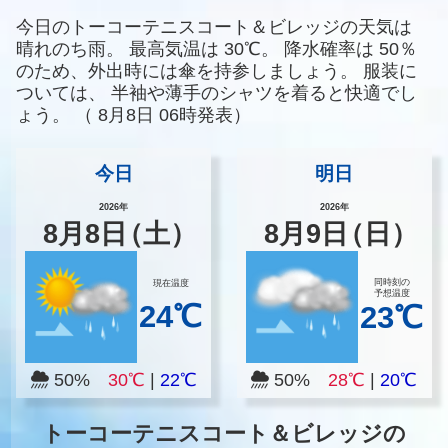
今日のトーコーテニスコート＆ビレッジの天気は
晴れのち雨。
最高気温は
30℃。
降水確率は
50％
のため、外出時には傘を持参しましょう。
服装に
ついては、
半袖や薄手のシャツを着ると快適でし
ょう。
（
8月8日 06時発表）
今日
明日
2026年
2026年
8
月
8
日
（土）
8
月
9
日
（日）
同時刻の
現在温度
予想温度
24℃
23℃
50%
30℃
|
22℃
50%
28℃
|
20℃
トーコーテニスコート＆ビレッジの