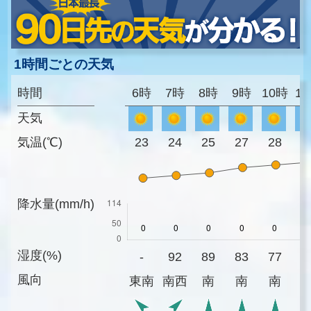
1時間ごとの天気
時間
6時
7時
8時
9時
10時
1
天気
気温(℃)
23
24
25
27
28
2
降水量(mm/h)
湿度(%)
-
92
89
83
77
7
風向
東南
南西
南
南
南