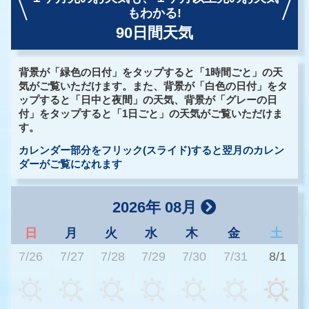
もわかる!
90日間天気
背景が「緑色の日付」をタップすると「1時間ごと」の天
気がご覧いただけます。また、背景が「白色の日付」をタ
ップすると「日中と夜間」の天気、背景が「グレーの日
付」をタップすると「1日ごと」の天気がご覧いただけま
す。
カレンダー部分をフリック(スライド)すると翌月のカレン
ダーがご覧になれます
2026年 08月
日
月
火
水
木
金
土
7/26
7/27
7/28
7/29
7/30
7/31
8/1
2