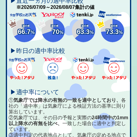
▶直近一ヵ月の適中率比較
※2026/07/09～2026/08/07集計の値
適中率
適中率
適中率
適中率
66.7
70
63.3
73.3
%
%
%
%
▶昨日の適中率比較
▶適中率について
①
気象庁では降水の有無の一致を適中としており、
各
社の「適中率」は気象庁による検証方法の基準に則り
算出しています。
②気象庁では、その日の予報と実際の
24時間中の1mm
以上降水の有無を比べ、
一致した場合に適中と判定し
ています。
③適中判定の代表地点として、気象庁の定める地点で