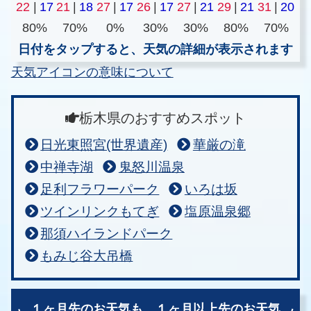
22
|
17
21
|
18
27
|
17
26
|
17
27
|
21
29
|
21
31
|
20
80%
70%
0%
30%
30%
80%
70%
日付をタップすると、天気の詳細が表示されます
天気アイコンの意味について
栃木県のおすすめスポット
日光東照宮(世界遺産)
華厳の滝
中禅寺湖
鬼怒川温泉
足利フラワーパーク
いろは坂
ツインリンクもてぎ
塩原温泉郷
那須ハイランドパーク
もみじ谷大吊橋
１ヶ月先のお天気も、
１ヶ月以上先のお天気