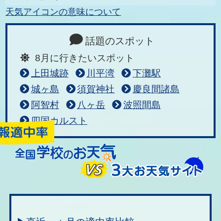
天気アイコンの意味について
話題のスポット
8月に行きたいスポット
上田城跡
川平湾
下灘駅
城ヶ島
須賀神社
慶良間諸島
阿智村
八ヶ岳
波照間島
四国カルスト