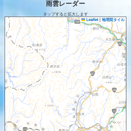
雨雲レーダー
タップすると拡大します
Leaflet
|
地理院タイル