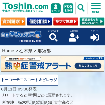
予備校・大学受験の東進ドットコム
MENU
お天気検索
会員登録
ログイン
Produced by 東進
Home
>
栃木県
>
那須郡
トーコーテニスコート＆ビレッジ
8月11日 05:00発表
リロードすると1時間ごとに更新されます。
所在地：
栃木県那須郡那須町大字高久乙