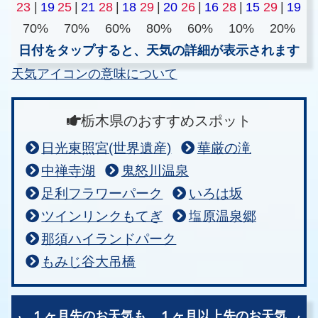
23
|
19
25
|
21
28
|
18
29
|
20
26
|
16
28
|
15
29
|
19
70%
70%
60%
80%
60%
10%
20%
日付をタップすると、天気の詳細が表示されます
天気アイコンの意味について
栃木県のおすすめスポット
日光東照宮(世界遺産)
華厳の滝
中禅寺湖
鬼怒川温泉
足利フラワーパーク
いろは坂
ツインリンクもてぎ
塩原温泉郷
那須ハイランドパーク
もみじ谷大吊橋
１ヶ月先のお天気も、
１ヶ月以上先のお天気