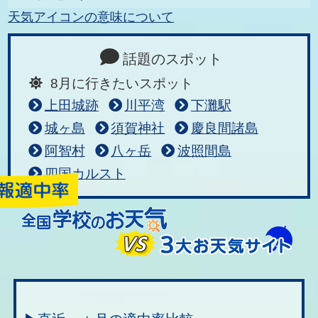
天気アイコンの意味について
話題のスポット
8月に行きたいスポット
上田城跡
川平湾
下灘駅
城ヶ島
須賀神社
慶良間諸島
阿智村
八ヶ岳
波照間島
四国カルスト