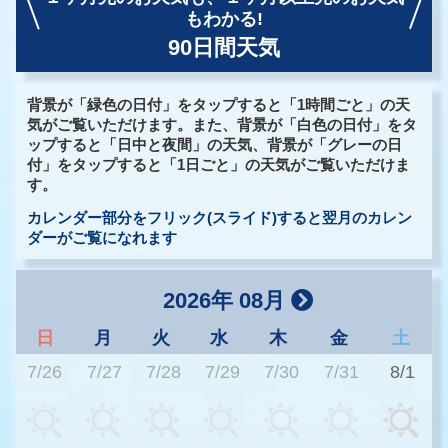
もわかる!
90日間天気
背景が「緑色の日付」をタップすると「1時間ごと」の天
気がご覧いただけます。また、背景が「白色の日付」をタ
ップすると「日中と夜間」の天気、背景が「グレーの日
付」をタップすると「1日ごと」の天気がご覧いただけま
す。
カレンダー部分をフリック(スライド)すると翌月のカレン
ダーがご覧になれます
2026年 08月
日
月
火
水
木
金
土
7/26
7/27
7/28
7/29
7/30
7/31
8/1
2