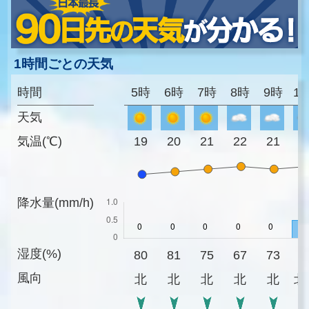
1時間ごとの天気
時間
5時
6時
7時
8時
9時
1
天気
気温(℃)
19
20
21
22
21
2
降水量(mm/h)
湿度(%)
80
81
75
67
73
7
風向
北
北
北
北
北
北