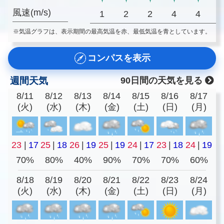
風速(m/s)
1
2
2
4
4
※気温グラフは、表示期間の最高気温を赤、最低気温を青としています。
コンパスを表示
週間天気
90日間の天気を見る
8/11
8/12
8/13
8/14
8/15
8/16
8/17
(火)
(水)
(木)
(金)
(土)
(日)
(月)
23
|
17
25
|
18
26
|
19
25
|
19
24
|
17
23
|
18
24
|
19
70%
80%
40%
90%
70%
70%
60%
8/18
8/19
8/20
8/21
8/22
8/23
8/24
(火)
(水)
(木)
(金)
(土)
(日)
(月)