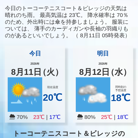
今日のトーコーテニスコート＆ビレッジの天気は
晴れのち雨。
最高気温は
23℃。
降水確率は
70％
のため、外出時には傘を持参しましょう。
服装に
ついては、
薄手のカーディガンや長袖の羽織りも
のがあるといいでしょう。
（
8月11日 05時発表）
今日
明日
2026年
2026年
8
月
11
日
（火）
8
月
12
日
（水）
同時刻の
現在温度
予想温度
20℃
18℃
70%
23℃
|
17℃
80%
25℃
|
18℃
トーコーテニスコート＆ビレッジの