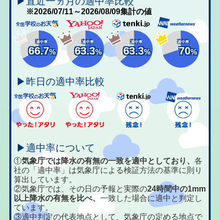
▶直近一ヵ月の適中率比較
※2026/07/11～2026/08/09集計の値
適中率
適中率
適中率
適中率
66.7
63.3
63.3
70
%
%
%
%
▶昨日の適中率比較
▶適中率について
①
気象庁では降水の有無の一致を適中としており、
各
社の「適中率」は気象庁による検証方法の基準に則り
算出しています。
②気象庁では、その日の予報と実際の
24時間中の1mm
以上降水の有無を比べ、
一致した場合に適中と判定し
ています。
③適中判定の代表地点として、気象庁の定める地点で