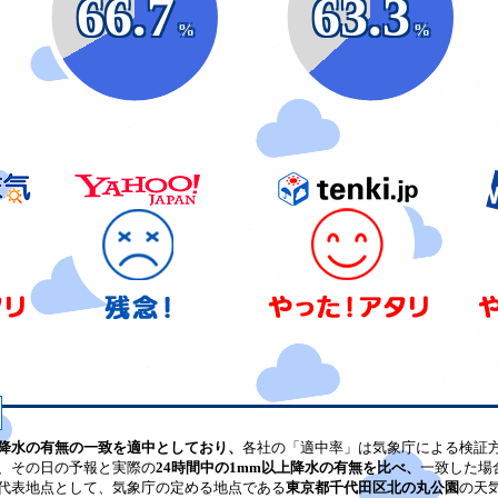
66.7
63.3
%
%
降水の有無の一致を適中としており、
各社の「適中率」は気象庁による検証
、その日の予報と実際の
24時間中の1mm以上降水の有無を比べ、
一致した場
代表地点として、気象庁の定める地点である
東京都千代田区北の丸公園
の天