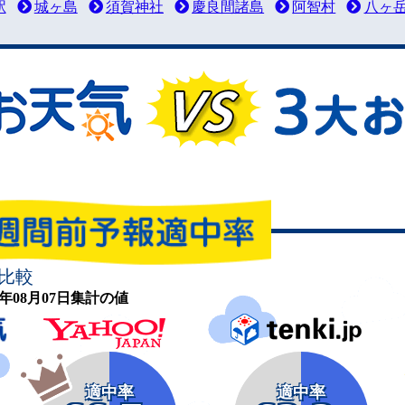
駅
城ヶ島
須賀神社
慶良間諸島
阿智村
八ヶ
比較
26年08月07日集計の値
適中率
適中率