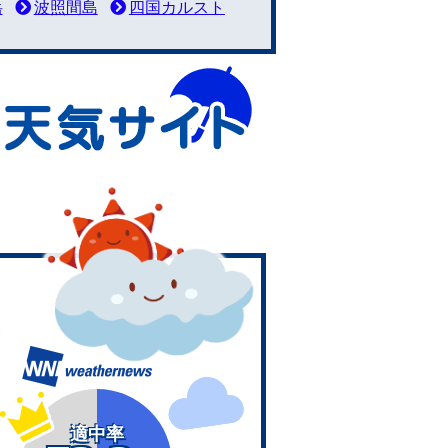
岳
波照間島
四国カルスト
適中率