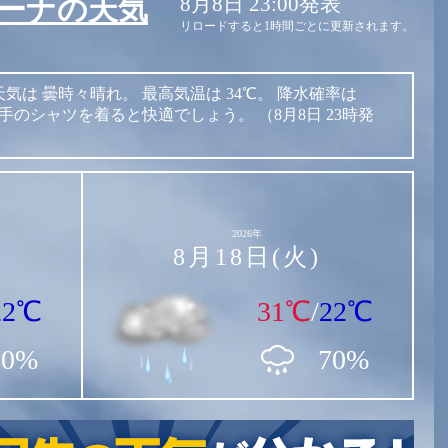
8月8日 23:00発表
ーナの天気
リロードすると1時間ごとに更新されます。
天気は
曇時々晴れ。
最高気温は
34℃。
降水確率は
手のシャツを着ると快適でしょう。
（8月8日 23時発
2026年
8月18日(火)
22℃
31℃
/
22℃
70%
70%