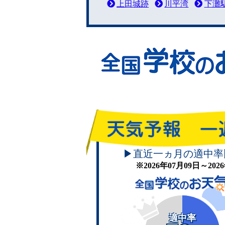
上田城跡
川平湾
下灘
▶直近一ヵ月の適中率
※2026年07月09日～20
適中率