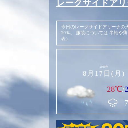
レークサイドアリ
今日のレークサイドアリーナの
20％。
服装については
半袖や薄
表）
2026年
8月17日(月)
28℃
/