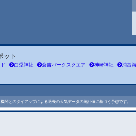
ポット
ード
白兎神社
倉吉パークスクエア
神崎神社
浦富
ート機関とのタイアップによる過去の天気データの統計値に基づく予想です。