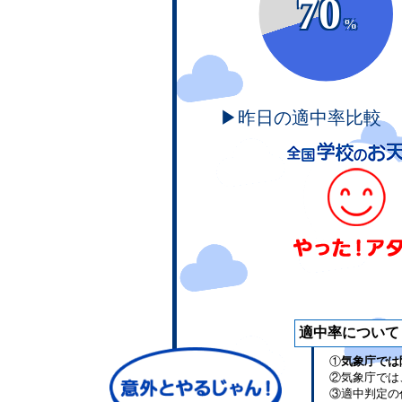
70
%
▶昨日の適中率比較
適中率について
①
気象庁では
②気象庁では
③適中判定の