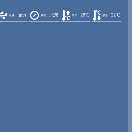
北東
28℃
22℃
3m/s
風速
風向
最高
最低