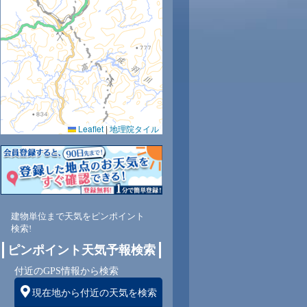
5
26
27
27
27
28
28
27
27
Leaflet
|
地理院タイル
1
69
68
73
70
70
73
81
80
東
北東
北東
北東
北東
北東
北東
北東
北東
建物単位まで天気をピンポイント
検索!
ピンポイント天気予報検索
3
3
3
4
4
3
3
2
付近のGPS情報から検索
現在地から付近の天気を検索