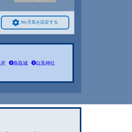
My天気を設定する
海岸
鳥取城
白兎神社