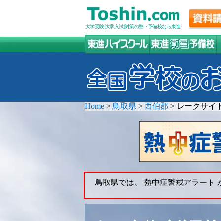
大学受験(大学入試)対策の塾・予備校なら東進
Home
>
鳥取県
>
西伯郡
>
レークサイ
鳥取県では、 熱中症警戒アラート