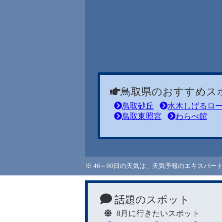
鳥取県のおすすめス
鳥取砂丘
水木しげるロ
鳥取東照宮
わらべ館
※ 46～90日の天気は、天気予報のエキスパ
話題のスポット
8月に行きたいスポット