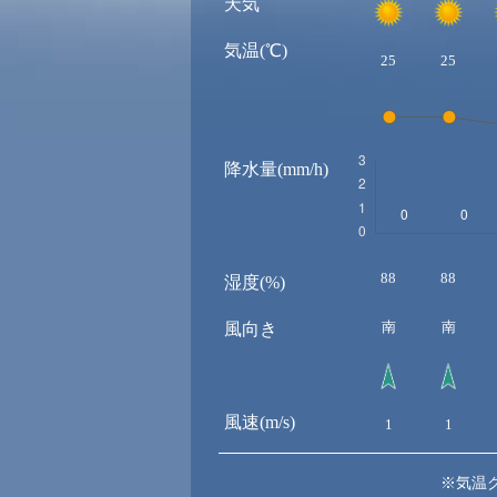
天気
気温(℃)
25
25
降水量(mm/h)
88
88
湿度(%)
南
南
風向き
風速(m/s)
1
1
※気温