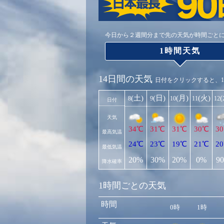
今日から２週間分まで先の天気が時間ごと
1時間天気
14日間の天気
日付をクリックすると、
(土)
(日)
(月)
(火)
8
9
10
11
12
日付
天気
34℃
31℃
31℃
30℃
3
最高気温
24℃
23℃
19℃
21℃
2
最低気温
20%
30%
20%
0%
9
降水確率
1時間ごとの天気
時間
0時
1時