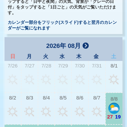
ップすると「日中と夜間」の天気、背景が「グレーの日
付」をタップすると「1日ごと」の天気がご覧いただけま
す。
カレンダー部分をフリック(スライド)すると翌月のカレン
ダーがご覧になれます
2026年 08月
日
月
火
水
木
金
土
7/26
7/27
7/28
7/29
7/30
7/31
8/1
2
8/2
8/3
8/4
8/5
8/6
8/7
8/8
27
|
19
2