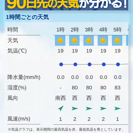
1時間ごとの天気
時間
1時
2時
3時
4時
5時
6
天気
気温(℃)
19
19
19
19
19
2
降水量(mm/h)
0.0
0.0
0.0
0.0
0.0
0
湿度(%)
-
80
80
80
83
8
風向
南西
西
西
西
西
風速(m/s)
1
2
2
2
1
※気温グラフは、表示期間の最高気温を赤、最低気温を青としています。