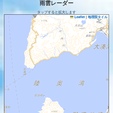
雨雲レーダー
タップすると拡大します
Leaflet
|
地理院タイル