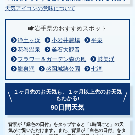
天気アイコンの意味について
岩手県のおすすめスポット
浄土ヶ浜
小岩井農場
平泉
花巻温泉
釜石大観音
フラワー＆ガーデン森の風
厳美渓
龍泉洞
盛岡城跡公園
七滝
１ヶ月先のお天気も、
１ヶ月以上先のお天気
もわかる!
90日間天気
背景が「緑色の日付」をタップすると「1時間ごと」の天
気がご覧いただけます。また、背景が「白色の日付」をタ