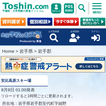
予備校・大学受験の東進ドットコム
MENU
お天気検索
会員登録
ログイン
Produced by 東進
Home
>
岩手県
>
岩手郡
安比高原スキー場
8月8日 01:00発表
リロードすると1時間ごとに更新されます。
所在地：
岩手県岩手郡安代町字細野