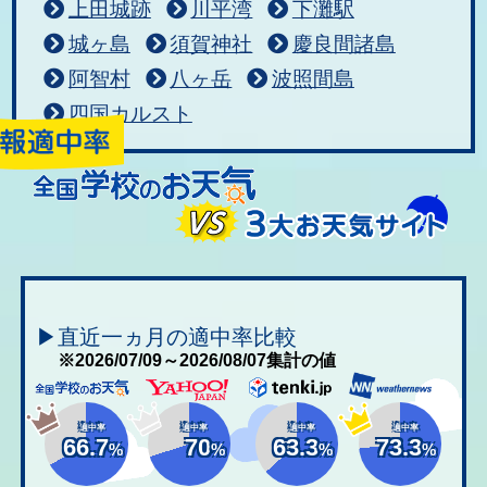
上田城跡
川平湾
下灘駅
城ヶ島
須賀神社
慶良間諸島
阿智村
八ヶ岳
波照間島
四国カルスト
▶直近一ヵ月の適中率比較
※2026/07/09～2026/08/07集計の値
適中率
適中率
適中率
適中率
66.7
70
63.3
73.3
%
%
%
%