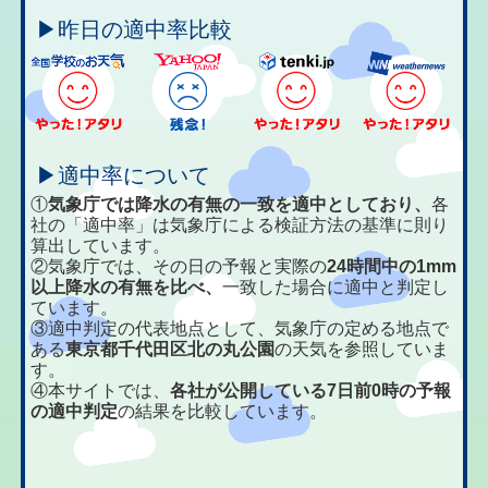
▶昨日の適中率比較
▶適中率について
①
気象庁では降水の有無の一致を適中としており、
各
社の「適中率」は気象庁による検証方法の基準に則り
算出しています。
②気象庁では、その日の予報と実際の
24時間中の1mm
以上降水の有無を比べ、
一致した場合に適中と判定し
ています。
③適中判定の代表地点として、気象庁の定める地点で
ある
東京都千代田区北の丸公園
の天気を参照していま
す。
④本サイトでは、
各社が公開している7日前0時の予報
の適中判定
の結果を比較しています。