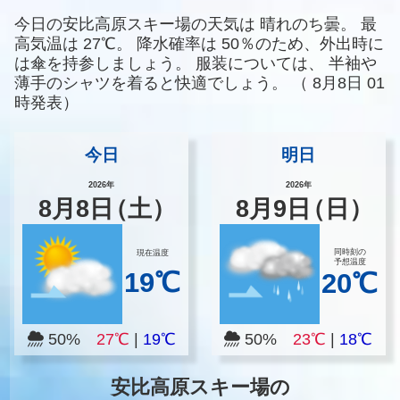
今日の安比高原スキー場の天気は
晴れのち曇。
最
高気温は
27℃。
降水確率は
50％のため、外出時に
は傘を持参しましょう。
服装については、
半袖や
薄手のシャツを着ると快適でしょう。
（
8月8日 01
時発表）
今日
明日
2026年
2026年
8
月
8
日
（土）
8
月
9
日
（日）
同時刻の
現在温度
予想温度
19℃
20℃
50%
27℃
|
19℃
50%
23℃
|
18℃
安比高原スキー場の