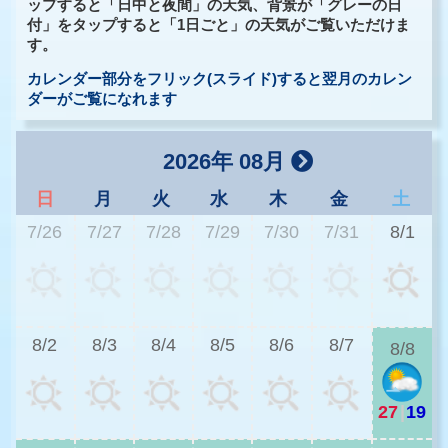
ップすると「日中と夜間」の天気、背景が「グレーの日
付」をタップすると「1日ごと」の天気がご覧いただけま
す。
カレンダー部分をフリック(スライド)すると翌月のカレン
ダーがご覧になれます
2026年 08月
日
月
火
水
木
金
土
7/26
7/27
7/28
7/29
7/30
7/31
8/1
2
8/2
8/3
8/4
8/5
8/6
8/7
8/8
27
|
19
2