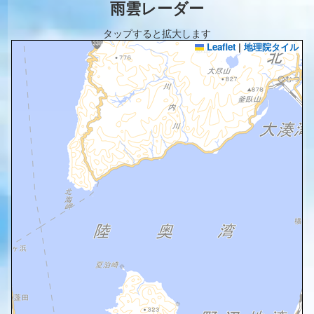
雨雲レーダー
タップすると拡大します
Leaflet
|
地理院タイル