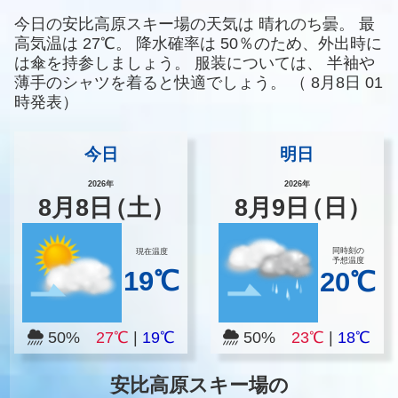
今日の安比高原スキー場の天気は
晴れのち曇。
最
高気温は
27℃。
降水確率は
50％のため、外出時に
は傘を持参しましょう。
服装については、
半袖や
薄手のシャツを着ると快適でしょう。
（
8月8日 01
時発表）
今日
明日
2026年
2026年
8
月
8
日
（土）
8
月
9
日
（日）
同時刻の
現在温度
予想温度
19℃
20℃
50%
27℃
|
19℃
50%
23℃
|
18℃
安比高原スキー場の