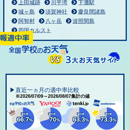
上田城跡
川平湾
下灘駅
城ヶ島
須賀神社
慶良間諸島
阿智村
八ヶ岳
波照間島
四国カルスト
▶直近一ヵ月の適中率比較
※2026/07/09～2026/08/07集計の値
適中率
適中率
適中率
適中率
66.7
70
63.3
73.3
%
%
%
%