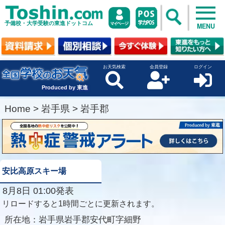
予備校・大学受験の東進ドットコム
MENU
お天気検索
会員登録
ログイン
Produced by 東進
Home
>
岩手県
>
岩手郡
安比高原スキー場
8月8日 01:00発表
リロードすると1時間ごとに更新されます。
所在地：
岩手県岩手郡安代町字細野