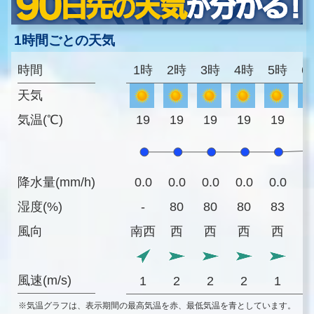
1時間ごとの天気
時間
1時
2時
3時
4時
5時
6
天気
気温(℃)
19
19
19
19
19
2
降水量(mm/h)
0.0
0.0
0.0
0.0
0.0
0
湿度(%)
-
80
80
80
83
8
風向
南西
西
西
西
西
風速(m/s)
1
2
2
2
1
※気温グラフは、表示期間の最高気温を赤、最低気温を青としています。