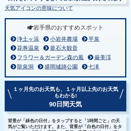
天気アイコンの意味について
岩手県のおすすめスポット
浄土ヶ浜
小岩井農場
平泉
花巻温泉
釜石大観音
フラワー＆ガーデン森の風
厳美渓
龍泉洞
盛岡城跡公園
七滝
１ヶ月先のお天気も、
１ヶ月以上先のお天気
もわかる!
90日間天気
背景が「緑色の日付」をタップすると「1時間ごと」の天
気がご覧いただけます。また、背景が「白色の日付」をタ