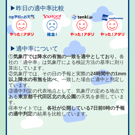
▶昨日の適中率比較
▶適中率について
①
気象庁では降水の有無の一致を適中としており、
各
社の「適中率」は気象庁による検証方法の基準に則り
算出しています。
②気象庁では、その日の予報と実際の
24時間中の1mm
以上降水の有無を比べ、
一致した場合に適中と判定し
ています。
③適中判定の代表地点として、気象庁の定める地点で
ある
東京都千代田区北の丸公園
の天気を参照していま
す。
④本サイトでは、
各社が公開している7日前0時の予報
の適中判定
の結果を比較しています。