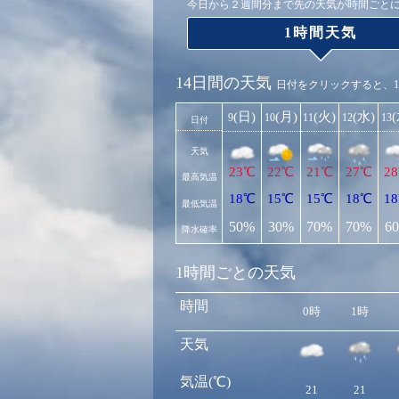
今日から２週間分まで先の天気が時間ごと
1時間天気
14日間の天気
日付をクリックすると、
(日)
(月)
(火)
(水)
9
10
11
12
13
日付
天気
23℃
22℃
21℃
27℃
2
最高気温
18℃
15℃
15℃
18℃
1
最低気温
50%
30%
70%
70%
6
降水確率
1時間ごとの天気
時間
0時
1時
天気
気温(℃)
21
21