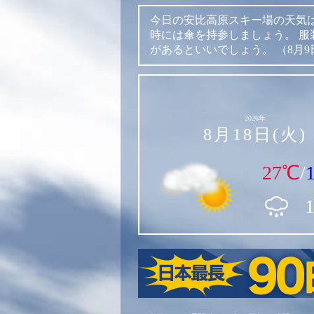
今日の安比高原スキー場の天気
時には傘を持参しましょう。
服
があるといいでしょう。
（8月9
2026年
8月18日(火)
27℃
/