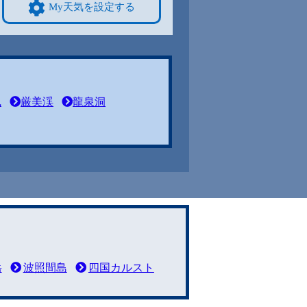
My天気を設定する
風
厳美渓
龍泉洞
岳
波照間島
四国カルスト