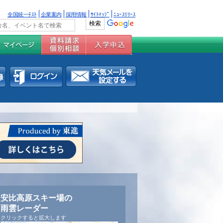
全国統一ﾃｽﾄ
企業案内
採用情報
ｻｲﾄﾏｯﾌﾟ
ﾆｭｰｽﾘﾘｰｽ
安比高原スキー場の
雨雲レーダー
クリックすると拡大します