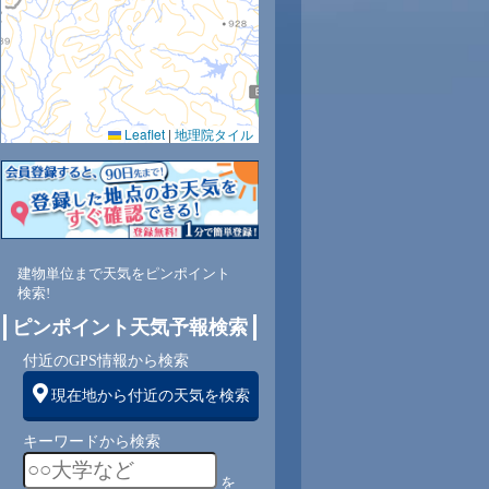
Leaflet
|
地理院タイル
4
69
66
63
61
61
62
68
74
南
南
南
南
南
南
南
東南
東南
建物単位まで天気をピンポイント
検索!
ピンポイント天気予報検索
3
3
3
3
3
3
3
3
付近のGPS情報から検索
現在地から付近の天気を検索
キーワードから検索
を