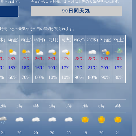
に見られます。
今日から１ヶ月先、１ヶ月以上先の天気が見られます。
90日間天気
1時間ごとの天気やその日の詳細が見られます。
(木)
(金)
(土)
(日)
(月)
(火)
(水)
(木)
(金)
(土)
14
15
16
17
18
19
20
21
22
8℃
28℃
27℃
26℃
26℃
27℃
28℃
28℃
26℃
20℃
8℃
18℃
18℃
16℃
19℃
17℃
17℃
21℃
20℃
17℃
0%
60%
70%
60%
10%
10%
90%
80%
90%
80%
2時
3時
4時
5時
6時
7時
8時
9時
10
21
20
20
20
20
19
20
21
2