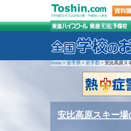
大学受験(大学入試)対策の塾・予備校なら東進
Home
>
岩手県
>
岩手郡
>
安比高原ス
安比高原スキー場