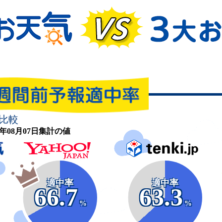
比較
26年08月07日集計の値
適中率
適中率
66.7
63.3
%
%