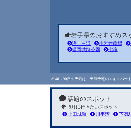
岩手県のおすすめス
浄土ヶ浜
小岩井農場
盛岡城跡公園
七滝
※ 46～90日の天気は、天気予報のエキスパ
話題のスポット
8月に行きたいスポット
上田城跡
川平湾
下灘