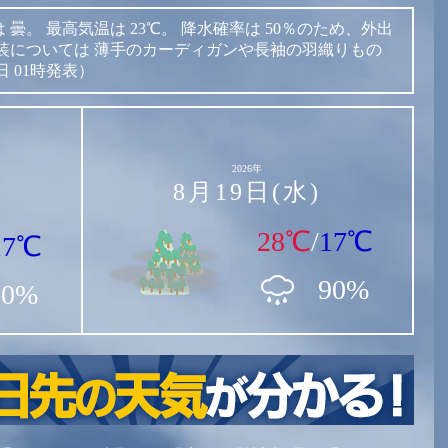
は
曇。
最高気温は
23℃。
降水確率は
50％のため、外出
装については
薄手のカーディガンや長袖の羽織りもの
日 01時発表）
2026年
8月19日(水)
28℃
/
17℃
17℃
90%
10%