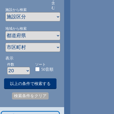
含
む
施設から検索
地域から検索
表示
件数
ソート
50音順
以上の条件で検索する
検索条件をクリア