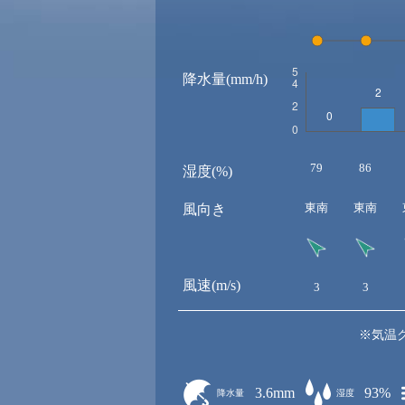
降水量(mm/h)
79
86
湿度(%)
東南
東南
風向き
風速(m/s)
3
3
※気温
3.6mm
93%
降水量
湿度