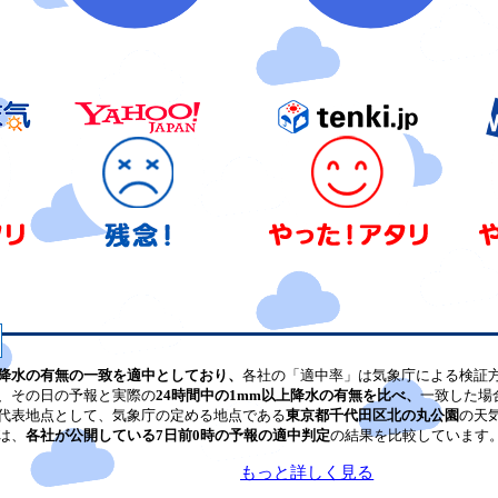
降水の有無の一致を適中としており、
各社の「適中率」は気象庁による検証
、その日の予報と実際の
24時間中の1mm以上降水の有無を比べ、
一致した場
代表地点として、気象庁の定める地点である
東京都千代田区北の丸公園
の天
は、
各社が公開している7日前0時の予報の適中判定
の結果を比較しています
もっと詳しく見る