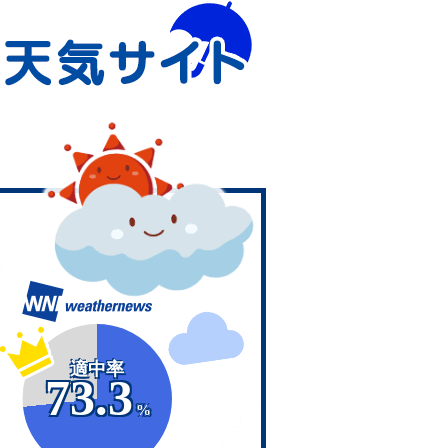
適中率
73.3
%