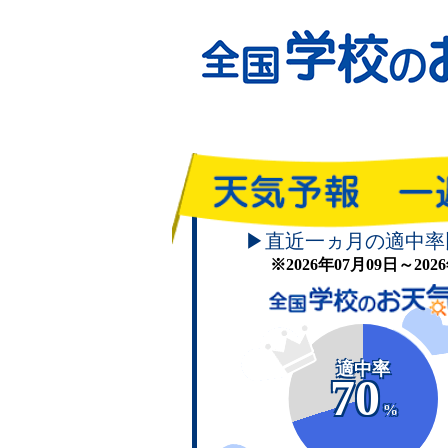
▶直近一ヵ月の適中率
※2026年07月09日～20
適中率
70
%