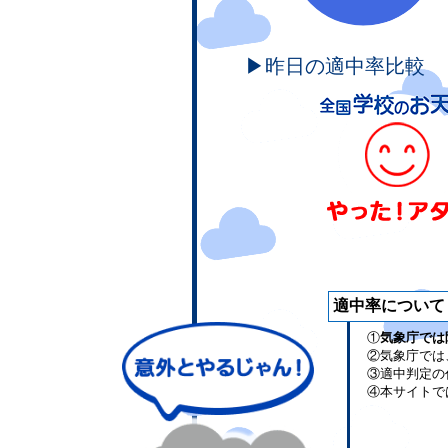
▶昨日の適中率比較
適中率について
①
気象庁では
②気象庁では
③適中判定の
④本サイトで