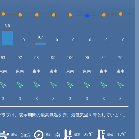
93
97
98
99
100
90
84
79
7
東南
東南
東南
東南
東南
東南
東南
東南
東
3
3
3
3
3
3
3
3
3
グラフは、表示期間の最高気温を赤、最低気温を青としています。
南
27℃
17℃
3m/s
風速
風向
最高
最低