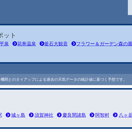
ポット
平泉
花巻温泉
釜石大観音
フラワー＆ガーデン森の
ート機関とのタイアップによる過去の天気データの統計値に基づく予想です。
駅
城ヶ島
須賀神社
慶良間諸島
阿智村
八ヶ