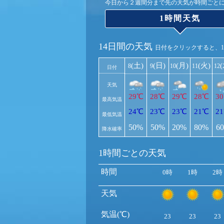
今日から２週間分まで先の天気が時間ごと
1時間天気
14日間の天気
日付をクリックすると、
(土)
(日)
(月)
(火)
8
9
10
11
12
日付
天気
29℃
28℃
29℃
28℃
3
最高気温
24℃
23℃
23℃
21℃
2
最低気温
50%
50%
20%
80%
6
降水確率
1時間ごとの天気
時間
0時
1時
2時
天気
気温(℃)
23
23
23