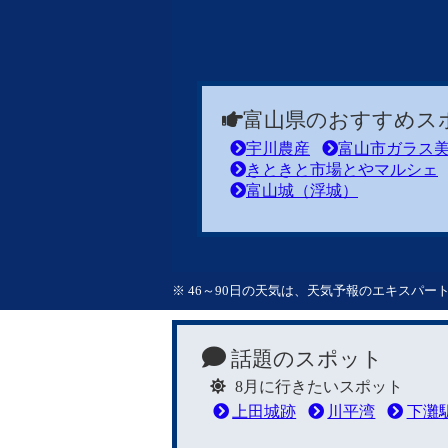
富山県のおすすめス
宇川農産
富山市ガラス
きときと市場とやマルシェ
富山城（浮城）
※ 46～90日の天気は、天気予報のエキスパ
話題のスポット
8月に行きたいスポット
上田城跡
川平湾
下灘