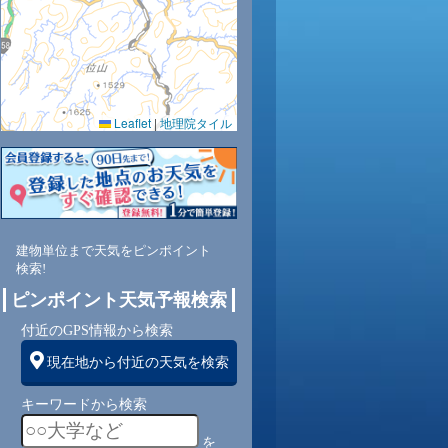
0.0
0.0
0.0
0.0
0.0
0.0
0.0
0.0
0.0
Leaflet
|
地理院タイル
49
51
52
53
58
63
68
71
73
北
北
北
北
北
北
北
北東
東
建物単位まで天気をピンポイント
3
3
3
3
3
3
2
1
1
検索!
ピンポイント天気予報検索
付近のGPS情報から検索
現在地から付近の天気を検索
キーワードから検索
を