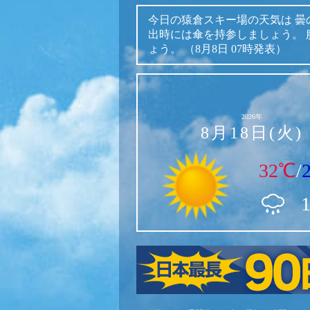
今日の猿倉スキー場の天気は
曇
出時には傘を持参しましょう。
ょう。
（8月8日 07時発表）
2026年
8月18日(火)
32℃
/