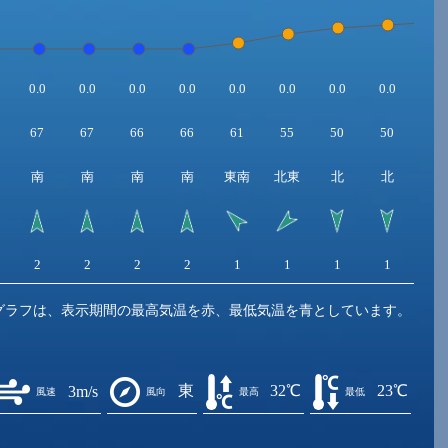
0.0
0.0
0.0
0.0
0.0
0.0
0.0
0.0
0.0
67
67
66
66
61
55
50
50
49
南
南
南
南
東南
北東
北
北
北
2
2
2
2
1
1
1
1
2
グラフは、表示期間の最高気温を赤、最低気温を青としています。
東
32℃
23℃
3m/s
風速
風向
最高
最低