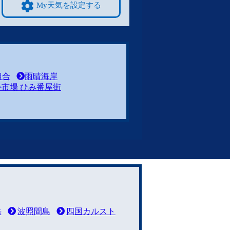
My天気を設定する
組合
雨晴海岸
市場 ひみ番屋街
岳
波照間島
四国カルスト