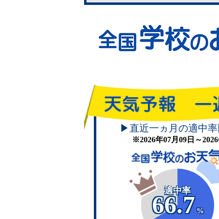
▶直近一ヵ月の適中率
※2026年07月09日～20
適中率
66.7
%