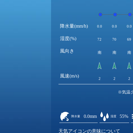
降水量(mm/h)
0.0
0.0
0.0
湿度(%)
72
70
69
風向き
南
南
南
風速(m/s)
2
2
2
※気温
0.0mm
55%
降水量
湿度
天気アイコンの意味について