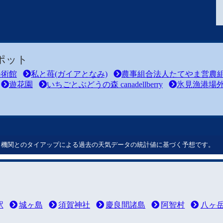
ポット
美術館
私と苺(ガイアとなみ)
農事組合法人たてやま営農
遊花園
いちごとぶどうの森 canadellberry
氷見漁港場外
ート機関とのタイアップによる過去の天気データの統計値に基づく予想です。
駅
城ヶ島
須賀神社
慶良間諸島
阿智村
八ヶ