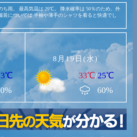
のち雨。
最高気温は
29℃。
降水確率は
50％のため、外
服装については
半袖や薄手のシャツを着ると快適でし
2026年
8月19日(水)
23℃
33℃
/
25℃
10%
60%