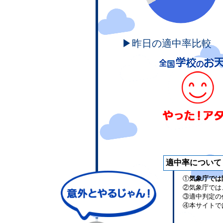
▶昨日の適中率比較
適中率について
①
気象庁では
②気象庁では
③適中判定の
④本サイトで