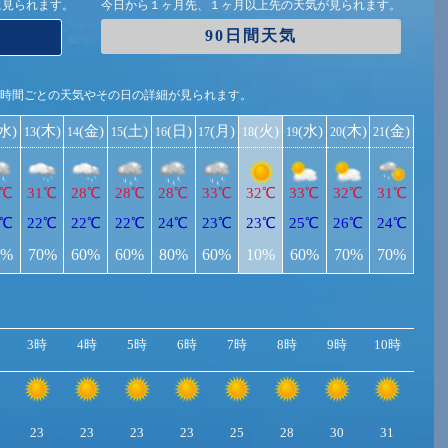
に見られます。
今日から１ヶ月先、１ヶ月以上先の天気が見られます。
90日間天気
1時間ごとの天気やその日の詳細が見られます。
(水)
(木)
(金)
(土)
(日)
(月)
(火)
(水)
(木)
(金)
13
14
15
16
17
18
19
20
21
0℃
31℃
28℃
28℃
28℃
33℃
32℃
33℃
32℃
31℃
1℃
22℃
22℃
22℃
24℃
23℃
23℃
25℃
26℃
24℃
0%
70%
60%
60%
80%
60%
10%
60%
70%
70%
3時
4時
5時
6時
7時
8時
9時
10時
11
23
23
23
23
25
28
30
31
32