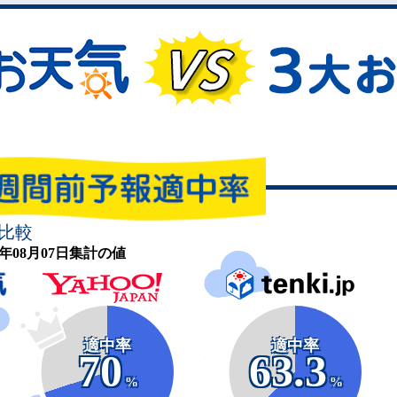
比較
26年08月07日集計の値
適中率
適中率
70
63.3
%
%