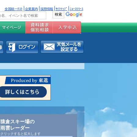
全国統一ﾃｽﾄ
企業案内
採用情報
ｻｲﾄﾏｯﾌﾟ
ﾆｭｰｽﾘﾘｰｽ
猿倉スキー場の
雨雲レーダー
クリックすると拡大します