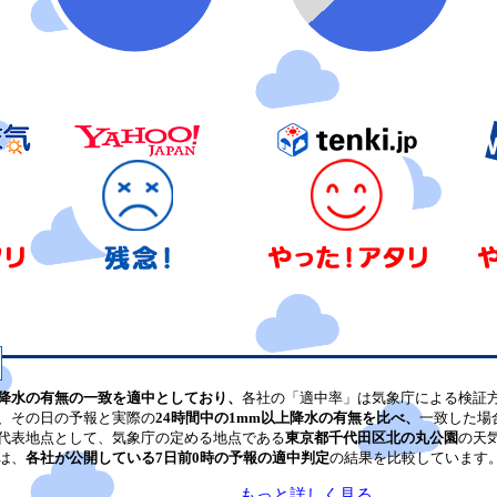
降水の有無の一致を適中としており、
各社の「適中率」は気象庁による検証
、その日の予報と実際の
24時間中の1mm以上降水の有無を比べ、
一致した場
代表地点として、気象庁の定める地点である
東京都千代田区北の丸公園
の天
は、
各社が公開している7日前0時の予報の適中判定
の結果を比較しています
もっと詳しく見る