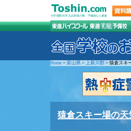
大学受験(大学入試)対策の塾・予備校なら東進
Home
>
富山県
>
上新川郡
>
猿倉スキ
猿倉スキー場の天