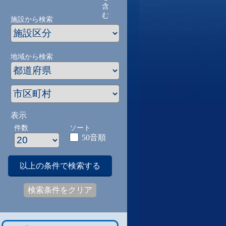
含
む
施設から検索
地域から検索
表示
件数
ソート
50音順
以上の条件で検索する
検索条件をクリア