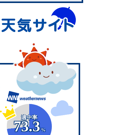
適中率
73.3
%