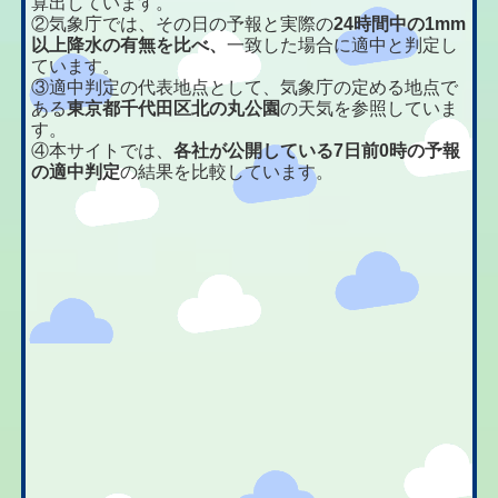
算出しています。
②気象庁では、その日の予報と実際の
24時間中の1mm
以上降水の有無を比べ、
一致した場合に適中と判定し
ています。
③適中判定の代表地点として、気象庁の定める地点で
ある
東京都千代田区北の丸公園
の天気を参照していま
す。
④本サイトでは、
各社が公開している7日前0時の予報
の適中判定
の結果を比較しています。