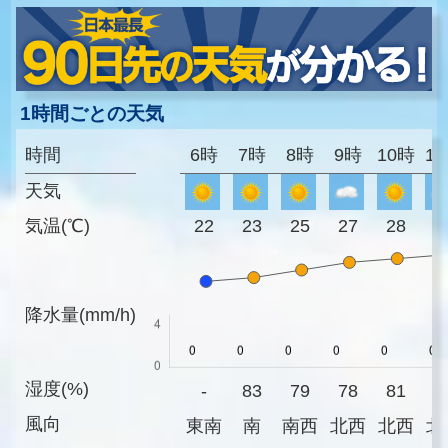
1時間ごとの天気
時間
6時
7時
8時
9時
10時
1
天気
気温(℃)
22
23
25
27
28
2
降水量(mm/h)
湿度(%)
-
83
79
78
81
7
風向
東南
南
南西
北西
北西
北