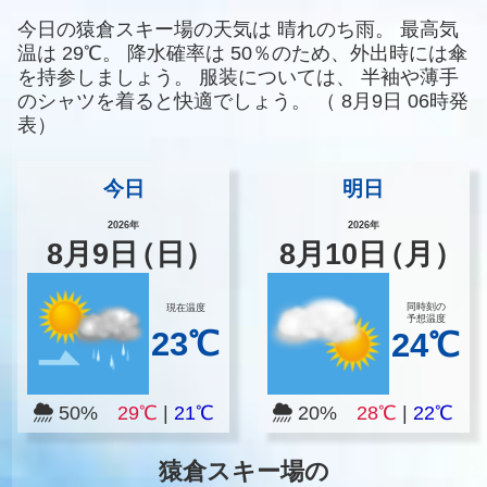
今日の猿倉スキー場の天気は
晴れのち雨。
最高気
温は
29℃。
降水確率は
50％のため、外出時には傘
を持参しましょう。
服装については、
半袖や薄手
のシャツを着ると快適でしょう。
（
8月9日 06時発
表）
今日
明日
2026年
2026年
8
月
9
日
（日）
8
月
10
日
（月）
同時刻の
現在温度
予想温度
23℃
24℃
50%
29℃
|
21℃
20%
28℃
|
22℃
猿倉スキー場の