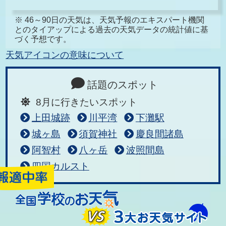
※ 46～90日の天気は、天気予報のエキスパート機関
とのタイアップによる過去の天気データの統計値に基
づく予想です。
天気アイコンの意味について
話題のスポット
8月に行きたいスポット
上田城跡
川平湾
下灘駅
城ヶ島
須賀神社
慶良間諸島
阿智村
八ヶ岳
波照間島
四国カルスト