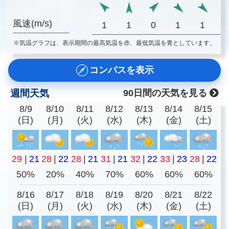
風速(m/s)
1
1
0
1
1
※気温グラフは、表示期間の最高気温を赤、最低気温を青としています。
コンパスを表示
週間天気
90日間の天気を見る
8/9
8/10
8/11
8/12
8/13
8/14
8/15
(日)
(月)
(火)
(水)
(木)
(金)
(土)
29
|
21
28
|
22
28
|
21
31
|
21
32
|
22
33
|
23
28
|
22
50%
20%
40%
70%
60%
60%
60%
8/16
8/17
8/18
8/19
8/20
8/21
8/22
(日)
(月)
(火)
(水)
(木)
(金)
(土)