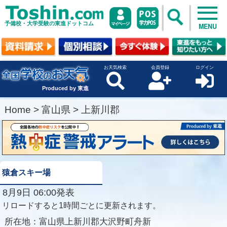
予備校・大学受験の東進ドットコム
MENU
お天気検索
会員登録
ログイン
Produced by 東進
Home
>
富山県
>
上新川郡
猿倉スキー場
8月9日 06:00発表
リロードすると1時間ごとに更新されます。
所在地：
富山県上新川郡大沢野町舟新