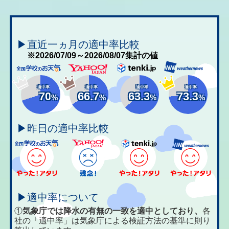
▶直近一ヵ月の適中率比較
※2026/07/09～2026/08/07集計の値
適中率
適中率
適中率
適中率
70
66.7
63.3
73.3
%
%
%
%
▶昨日の適中率比較
▶適中率について
①
気象庁では降水の有無の一致を適中としており、
各
社の「適中率」は気象庁による検証方法の基準に則り