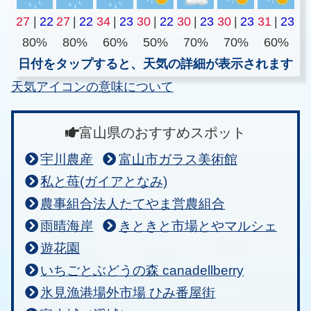
27
|
22
27
|
22
34
|
23
30
|
22
30
|
23
30
|
23
31
|
23
80%
80%
60%
50%
70%
70%
60%
日付をタップすると、天気の詳細が表示されます
天気アイコンの意味について
富山県のおすすめスポット
宇川農産
富山市ガラス美術館
私と苺(ガイアとなみ)
農事組合法人たてやま営農組合
雨晴海岸
きときと市場とやマルシェ
遊花園
いちごとぶどうの森 canadellberry
氷見漁港場外市場 ひみ番屋街