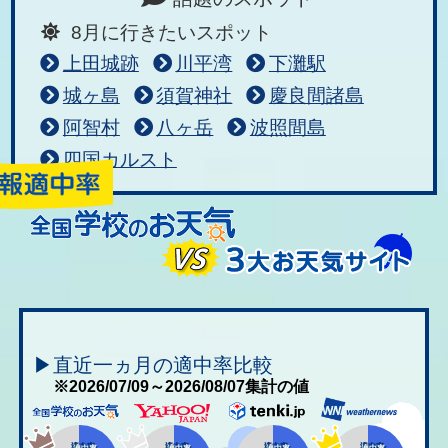
8月に行きたいスポット
上田城跡
川平湾
下灘駅
城ヶ島
須賀神社
慶良間諸島
阿智村
八ヶ岳
波照間島
四国カルスト
▶直近一ヵ月の適中率比較
※2026/07/09～2026/08/07集計の値
適中率
適中率
適中率
適中率