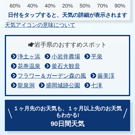
60%
40%
40%
20%
50%
70%
90%
日付をタップすると、天気の詳細が表示されます
天気アイコンの意味について
岩手県のおすすめスポット
浄土ヶ浜
小岩井農場
平泉
花巻温泉
釜石大観音
フラワー＆ガーデン森の風
厳美渓
龍泉洞
盛岡城跡公園
七滝
１ヶ月先のお天気も、
１ヶ月以上先のお天気
もわかる!
90日間天気