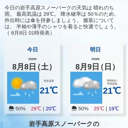
今日の岩手高原スノーパークの天気は
晴れのち
雨。
最高気温は
29℃。
降水確率は
50％のため、
外出時には傘を持参しましょう。
服装について
は、
半袖や薄手のシャツを着ると快適でしょう。
（
8月8日 01時発表）
今日
明日
2026年
2026年
8
月
8
日
（土）
8
月
9
日
（日）
同時刻の
現在温度
予想温度
21℃
21℃
50%
29℃
|
20℃
50%
25℃
|
19℃
岩手高原スノーパークの