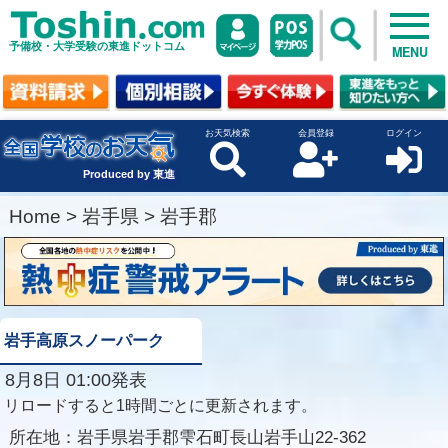
予備校・大学受験の東進ドットコム
MENU
お天気検索
会員登録
ログイン
Produced by 東進
Home
>
岩手県
>
岩手郡
岩手高原スノーパーク
8月8日 01:00発表
リロードすると1時間ごとに更新されます。
所在地：
岩手県岩手郡雫石町長山岩手山22-362