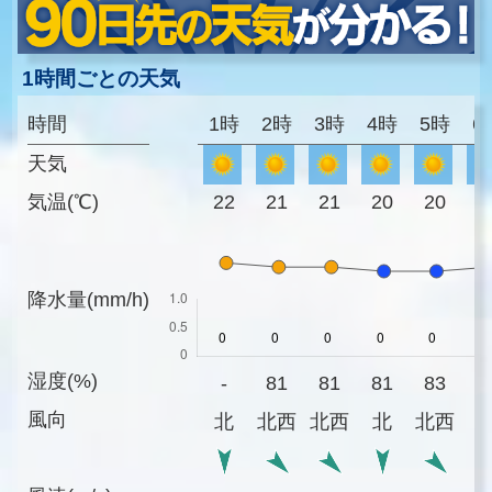
1時間ごとの天気
時間
1時
2時
3時
4時
5時
6
天気
気温(℃)
22
21
21
20
20
2
降水量(mm/h)
湿度(%)
-
81
81
81
83
8
風向
北
北西
北西
北
北西