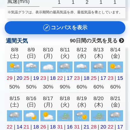
風速(m/s)
1
1
2
1
1
※気温グラフは、表示期間の最高気温を赤、最低気温を青としています。
コンパスを表示
週間天気
90日間の天気を見る
8/8
8/9
8/10
8/11
8/12
8/13
8/14
(土)
(日)
(月)
(火)
(水)
(木)
(金)
29
|
20
25
|
19
23
|
18
22
|
17
23
|
18
25
|
17
23
|
15
50%
50%
30%
90%
60%
60%
60%
8/15
8/16
8/17
8/18
8/19
8/20
8/21
(土)
(日)
(月)
(火)
(水)
(木)
(金)
22
|
14
21
|
18
26
|
18
31
|
16
31
|
21
28
|
20
22
|
17