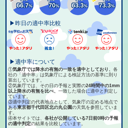
66.7
70
63.3
73.3
%
%
%
%
▶昨日の適中率比較
▶適中率について
①
気象庁では降水の有無の一致を適中としており、
各
社の「適中率」は気象庁による検証方法の基準に則り
算出しています。
②気象庁では、その日の予報と実際の
24時間中の1mm
以上降水の有無を比べ、
一致した場合に適中と判定し
ています。
③適中判定の代表地点として、気象庁の定める地点で
ある
東京都千代田区北の丸公園
の天気を参照していま
す。
④本サイトでは、
各社が公開している7日前0時の予報
の適中判定
の結果を比較しています。