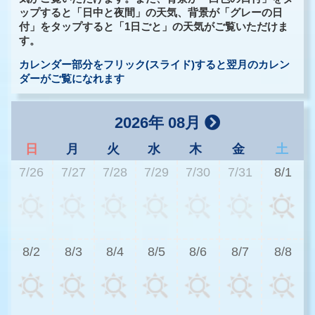
ップすると「日中と夜間」の天気、背景が「グレーの日
付」をタップすると「1日ごと」の天気がご覧いただけま
す。
カレンダー部分をフリック(スライド)すると翌月のカレン
ダーがご覧になれます
2026年 08月
日
月
火
水
木
金
土
7/26
7/27
7/28
7/29
7/30
7/31
8/1
3
8/2
8/3
8/4
8/5
8/6
8/7
8/8
2