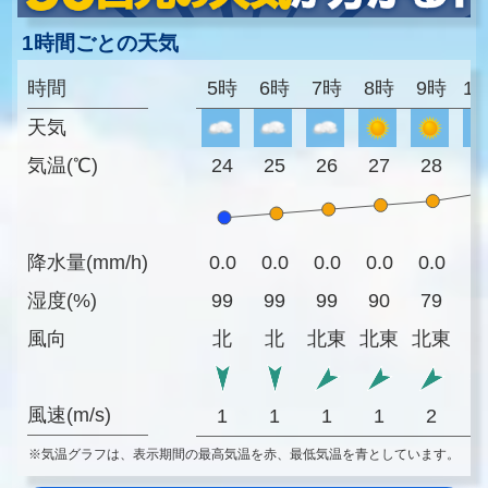
1時間ごとの天気
時間
5時
6時
7時
8時
9時
1
天気
気温(℃)
24
25
26
27
28
3
降水量(mm/h)
0.0
0.0
0.0
0.0
0.0
0
湿度(%)
99
99
99
90
79
7
風向
北
北
北東
北東
北東
風速(m/s)
1
1
1
1
2
※気温グラフは、表示期間の最高気温を赤、最低気温を青としています。