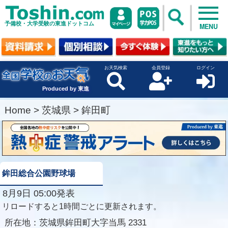
予備校・大学受験の東進ドットコム
MENU
お天気検索
会員登録
ログイン
Produced by 東進
Home
>
茨城県
>
鉾田町
鉾田総合公園野球場
8月9日 05:00発表
リロードすると1時間ごとに更新されます。
所在地：
茨城県鉾田町大字当馬 2331