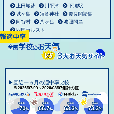
上田城跡
川平湾
下灘駅
城ヶ島
須賀神社
慶良間諸島
阿智村
八ヶ岳
波照間島
四国カルスト
▶直近一ヵ月の適中率比較
※2026/07/09～2026/08/07集計の値
適中率
適中率
適中率
適中率
70
66.7
63.3
73.3
%
%
%
%