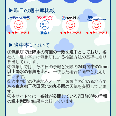
▶昨日の適中率比較
▶適中率について
①
気象庁では降水の有無の一致を適中としており、
各
社の「適中率」は気象庁による検証方法の基準に則り
算出しています。
②気象庁では、その日の予報と実際の
24時間中の1mm
以上降水の有無を比べ、
一致した場合に適中と判定し
ています。
③適中判定の代表地点として、気象庁の定める地点で
ある
東京都千代田区北の丸公園
の天気を参照していま
す。
④本サイトでは、
各社が公開している7日前0時の予報
の適中判定
の結果を比較しています。