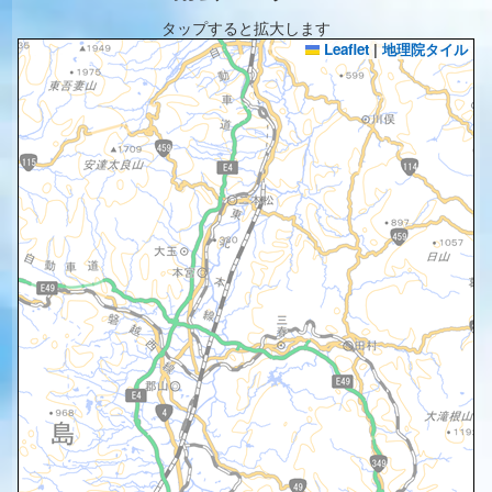
タップすると拡大します
Leaflet
|
地理院タイル