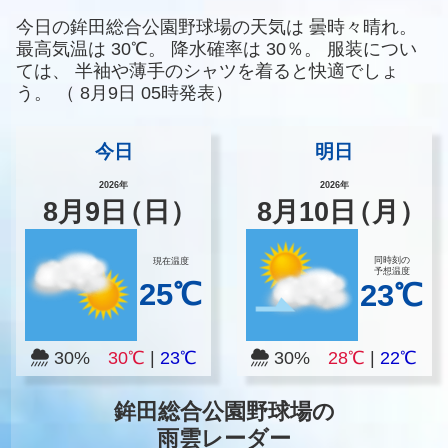
今日の鉾田総合公園野球場の天気は
曇時々晴れ。
最高気温は
30℃。
降水確率は
30％。
服装につい
ては、
半袖や薄手のシャツを着ると快適でしょ
う。
（
8月9日 05時発表）
今日
明日
2026年
2026年
8
月
9
日
（日）
8
月
10
日
（月）
同時刻の
現在温度
予想温度
25℃
23℃
30%
30℃
|
23℃
30%
28℃
|
22℃
鉾田総合公園野球場の
雨雲レーダー