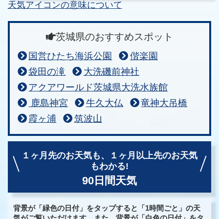
天気アイコンの意味について
茨城県のおすすめスポット
国営ひたち海浜公園
偕楽園
袋田の滝
大洗磯前神社
アクアワールド茨城県大洗水族館
鹿島神宮
牛久大仏
竜神大吊橋
霞ヶ浦
筑波山
１ヶ月先のお天気も、
１ヶ月以上先のお天気
もわかる!
90日間天気
背景が「緑色の日付」をタップすると「1時間ごと」の天
気がご覧いただけます。また、背景が「白色の日付」をタ