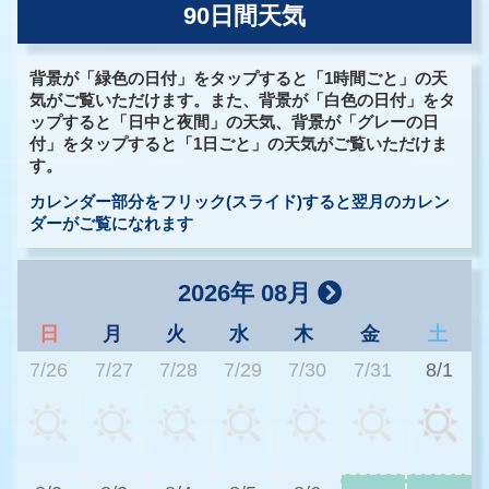
90日間天気
背景が「緑色の日付」をタップすると「1時間ごと」の天
気がご覧いただけます。また、背景が「白色の日付」をタ
ップすると「日中と夜間」の天気、背景が「グレーの日
付」をタップすると「1日ごと」の天気がご覧いただけま
す。
カレンダー部分をフリック(スライド)すると翌月のカレン
ダーがご覧になれます
2026年 08月
日
月
火
水
木
金
土
7/26
7/27
7/28
7/29
7/30
7/31
8/1
2