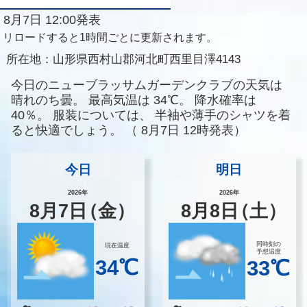
8月7日 12:00発表
リロードすると1時間ごとに更新されます。
所在地：
山形県西村山郡河北町西里目澤4143
今日のニューブラッサムガーデンクラブの天気は
晴れのち曇。
最高気温は
34℃。
降水確率は
40％。
服装については、
半袖や薄手のシャツを着
ると快適でしょう。
（
8月7日 12時発表）
今日
明日
2026年
2026年
8
月
7
日
（金）
8
月
8
日
（土）
同時刻の
現在温度
予想温度
34℃
33℃