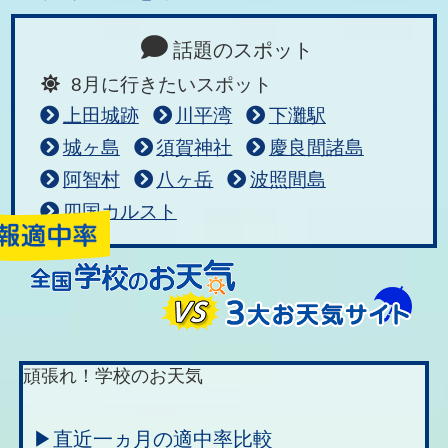
話題のスポット
8月に行きたいスポット
上田城跡
川平湾
下灘駅
城ヶ島
須賀神社
慶良間諸島
阿智村
八ヶ岳
波照間島
四国カルスト
頑張れ！学校のお天気
▶直近一ヵ月の適中率比較