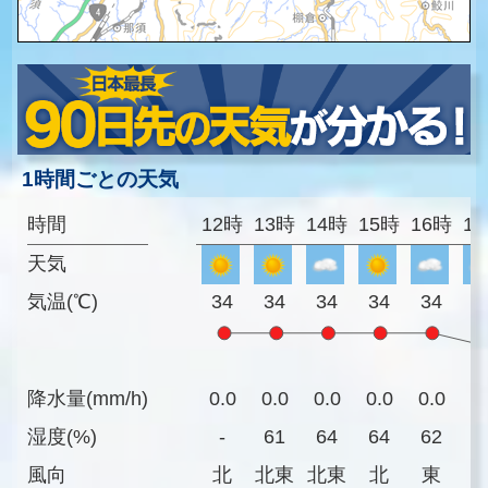
1時間ごとの天気
時間
12時
13時
14時
15時
16時
1
天気
気温(℃)
34
34
34
34
34
3
降水量(mm/h)
0.0
0.0
0.0
0.0
0.0
0
湿度(%)
-
61
64
64
62
8
風向
北
北東
北東
北
東