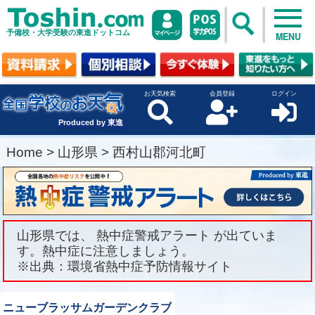
予備校・大学受験の東進ドットコム
MENU
お天気検索
会員登録
ログイン
Produced by 東進
Home
>
山形県
>
西村山郡河北町
山形県では、 熱中症警戒アラート が出ていま
す。熱中症に注意しましょう。
※出典：環境省熱中症予防情報サイト
ニューブラッサムガーデンクラブ