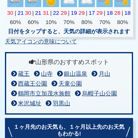
30
|
21
30
|
21
31
|
22
29
|
19
29
|
17
29
|
18
28
|
18
60%
60%
10%
70%
80%
70%
80%
日付をタップすると、天気の詳細が表示されます
天気アイコンの意味について
山形県のおすすめスポット
蔵王
山寺
銀山温泉
月山
西蔵王公園
天童公園
鶴岡市立加茂水族館
烏帽子山公園
米沢城址
羽黒山
１ヶ月先のお天気も、
１ヶ月以上先のお天気
もわかる!