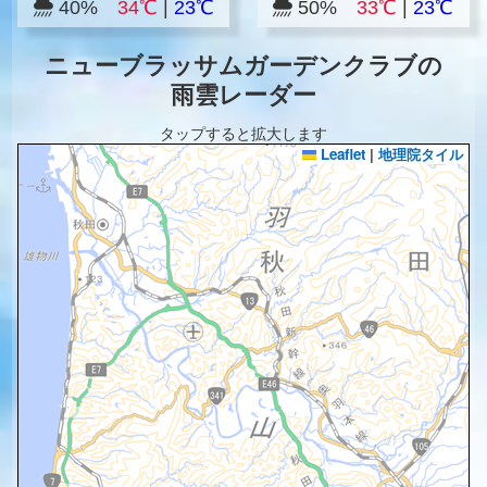
40%
34℃
|
23℃
50%
33℃
|
23℃
ニューブラッサムガーデンクラブの
雨雲レーダー
タップすると拡大します
Leaflet
|
地理院タイル