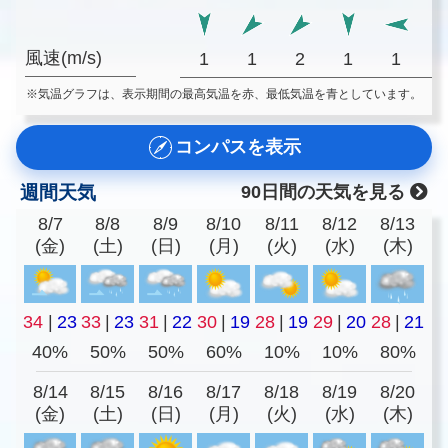
風速(m/s)
1
1
2
1
1
※気温グラフは、表示期間の最高気温を赤、最低気温を青としています。
コンパスを表示
週間天気
90日間の天気を見る
8/7
8/8
8/9
8/10
8/11
8/12
8/13
(金)
(土)
(日)
(月)
(火)
(水)
(木)
34
|
23
33
|
23
31
|
22
30
|
19
28
|
19
29
|
20
28
|
21
40%
50%
50%
60%
10%
10%
80%
8/14
8/15
8/16
8/17
8/18
8/19
8/20
(金)
(土)
(日)
(月)
(火)
(水)
(木)