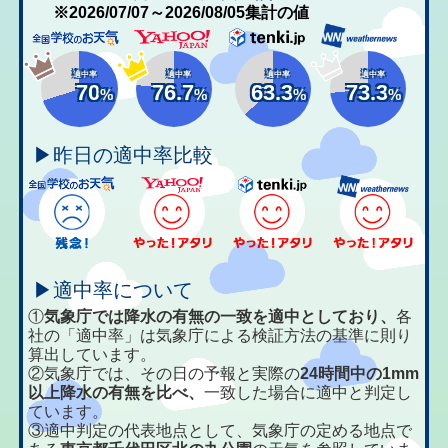
※2026/07/07～2026/08/05集計の値
適中率
適中率
適中率
適中率
70
76.7
63.3
73.3
%
%
%
%
▶昨日の適中率比較
▶適中率について
①
気象庁では降水の有無の一致を適中としており、
各
社の「適中率」は気象庁による検証方法の基準に則り
算出しています。
②気象庁では、その日の予報と実際の
24時間中の1mm
以上降水の有無を比べ、
一致した場合に適中と判定し
ています。
③適中判定の代表地点として、気象庁の定める地点で