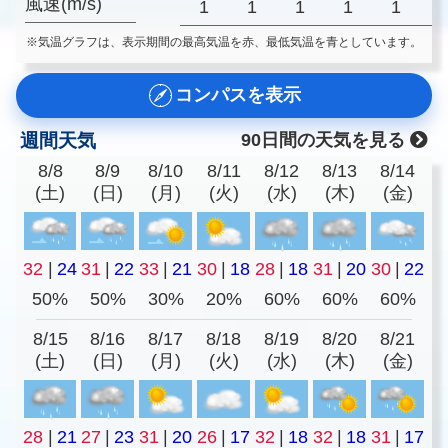
風速(m/s)
1
1
1
1
1
※気温グラフは、表示期間の最高気温を赤、最低気温を青としています。
コンパスを表示
週間天気
90日間の天気を見る
8/8
8/9
8/10
8/11
8/12
8/13
8/14
(土)
(日)
(月)
(火)
(水)
(木)
(金)
32
|
24
31
|
22
33
|
21
30
|
18
28
|
18
31
|
20
30
|
22
50%
50%
30%
20%
60%
60%
60%
8/15
8/16
8/17
8/18
8/19
8/20
8/21
(土)
(日)
(月)
(火)
(水)
(木)
(金)
28
|
21
27
|
23
31
|
20
26
|
17
32
|
18
32
|
18
31
|
17