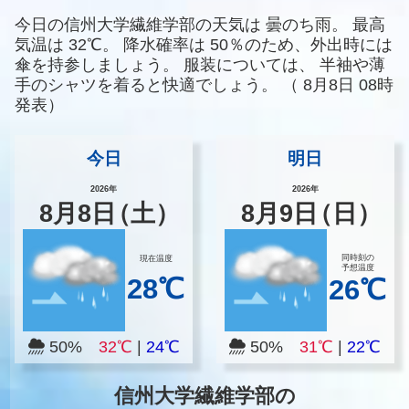
今日の信州大学繊維学部の天気は
曇のち雨。
最高
気温は
32℃。
降水確率は
50％のため、外出時には
傘を持参しましょう。
服装については、
半袖や薄
手のシャツを着ると快適でしょう。
（
8月8日 08時
発表）
今日
明日
2026年
2026年
8
月
8
日
（土）
8
月
9
日
（日）
同時刻の
現在温度
予想温度
28℃
26℃
50%
32℃
|
24℃
50%
31℃
|
22℃
信州大学繊維学部の