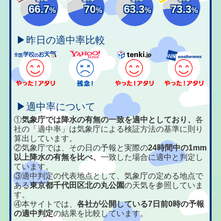
66.7
70
63.3
73.3
%
%
%
%
▶昨日の適中率比較
▶適中率について
①
気象庁では降水の有無の一致を適中としており、
各
社の「適中率」は気象庁による検証方法の基準に則り
算出しています。
②気象庁では、その日の予報と実際の
24時間中の1mm
以上降水の有無を比べ、
一致した場合に適中と判定し
ています。
③適中判定の代表地点として、気象庁の定める地点で
ある
東京都千代田区北の丸公園
の天気を参照していま
す。
④本サイトでは、
各社が公開している7日前0時の予報
の適中判定
の結果を比較しています。