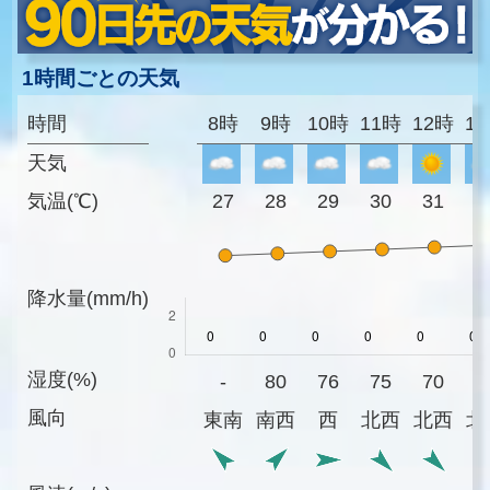
1時間ごとの天気
時間
8時
9時
10時
11時
12時
1
天気
気温(℃)
27
28
29
30
31
3
降水量(mm/h)
湿度(%)
-
80
76
75
70
7
風向
東南
南西
西
北西
北西
北