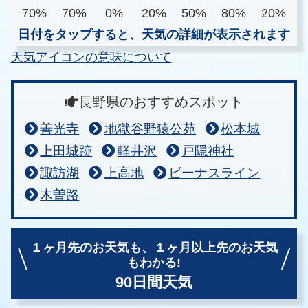
70%
70%
0%
20%
50%
80%
20%
日付をタップすると、天気の詳細が表示されます
天気アイコンの意味について
長野県のおすすめスポット
善光寺
地獄谷野猿公苑
松本城
上田城跡
軽井沢
戸隠神社
諏訪湖
上高地
ビーナスライン
木曽路
１ヶ月先のお天気も、
１ヶ月以上先のお天気
もわかる!
90日間天気