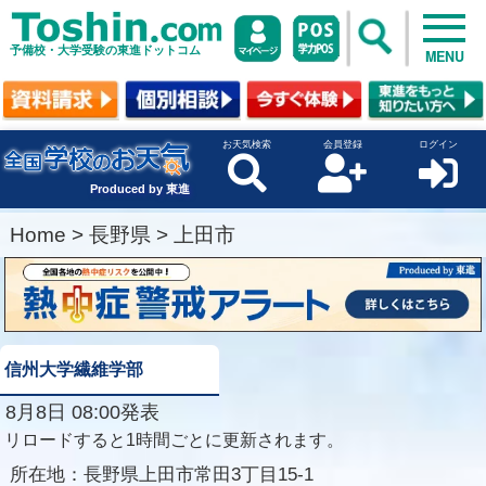
予備校・大学受験の東進ドットコム
MENU
お天気検索
会員登録
ログイン
Produced by 東進
Home
>
長野県
>
上田市
信州大学繊維学部
8月8日 08:00発表
リロードすると1時間ごとに更新されます。
所在地：
長野県上田市常田3丁目15-1