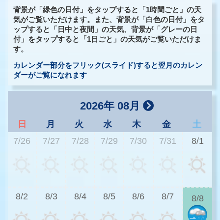
背景が「緑色の日付」をタップすると「1時間ごと」の天
気がご覧いただけます。また、背景が「白色の日付」をタ
ップすると「日中と夜間」の天気、背景が「グレーの日
付」をタップすると「1日ごと」の天気がご覧いただけま
す。
カレンダー部分をフリック(スライド)すると翌月のカレン
ダーがご覧になれます
2026年 08月
日
月
火
水
木
金
土
7/26
7/27
7/28
7/29
7/30
7/31
8/1
2
8/2
8/3
8/4
8/5
8/6
8/7
8/8