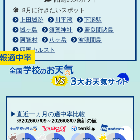
8月に行きたいスポット
上田城跡
川平湾
下灘駅
城ヶ島
須賀神社
慶良間諸島
阿智村
八ヶ岳
波照間島
四国カルスト
▶直近一ヵ月の適中率比較
※2026/07/09～2026/08/07集計の値
適中率
適中率
適中率
適中率