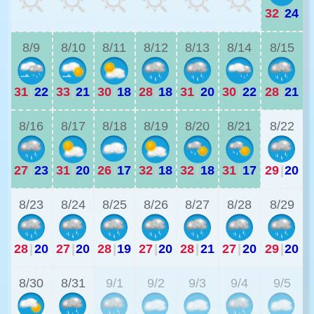
32
|
24
2
8/9
8/10
8/11
8/12
8/13
8/14
8/15
31
|
22
33
|
21
30
|
18
28
|
18
31
|
20
30
|
22
28
|
21
2
8/16
8/17
8/18
8/19
8/20
8/21
8/22
27
|
23
31
|
20
26
|
17
32
|
18
32
|
18
31
|
17
29
|
20
2
8/23
8/24
8/25
8/26
8/27
8/28
8/29
28
|
20
27
|
20
28
|
19
27
|
20
28
|
21
27
|
20
29
|
20
2
8/30
8/31
9/1
9/2
9/3
9/4
9/5