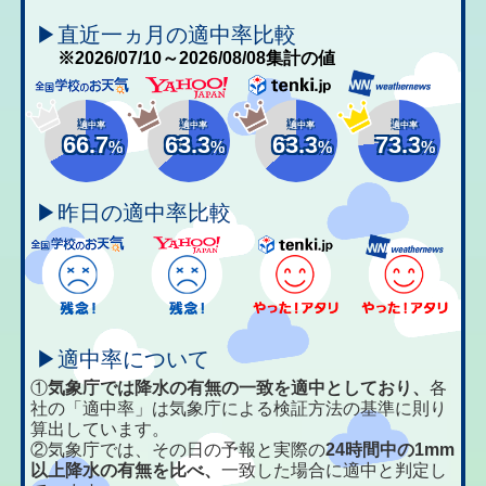
▶直近一ヵ月の適中率比較
※2026/07/10～2026/08/08集計の値
適中率
適中率
適中率
適中率
66.7
63.3
63.3
73.3
%
%
%
%
▶昨日の適中率比較
▶適中率について
①
気象庁では降水の有無の一致を適中としており、
各
社の「適中率」は気象庁による検証方法の基準に則り
算出しています。
②気象庁では、その日の予報と実際の
24時間中の1mm
以上降水の有無を比べ、
一致した場合に適中と判定し