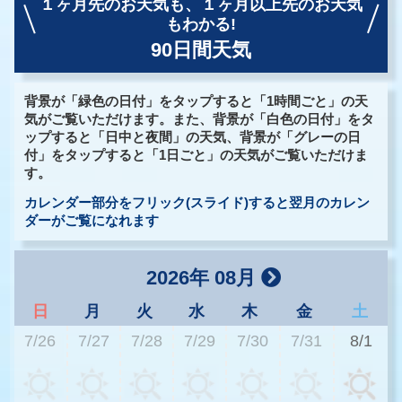
１ヶ月先のお天気も、
１ヶ月以上先のお天気
もわかる!
90日間天気
背景が「緑色の日付」をタップすると「1時間ごと」の天
気がご覧いただけます。また、背景が「白色の日付」をタ
ップすると「日中と夜間」の天気、背景が「グレーの日
付」をタップすると「1日ごと」の天気がご覧いただけま
す。
カレンダー部分をフリック(スライド)すると翌月のカレン
ダーがご覧になれます
2026年 08月
日
月
火
水
木
金
土
7/26
7/27
7/28
7/29
7/30
7/31
8/1
2