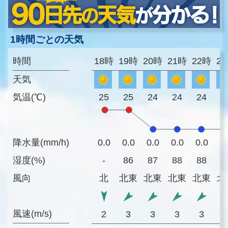
1時間ごとの天気
時間
18時
19時
20時
21時
22時
2
天気
気温(℃)
25
25
24
24
24
2
降水量(mm/h)
0.0
0.0
0.0
0.0
0.0
0
湿度(%)
-
86
87
88
88
8
風向
北
北東
北東
北東
北東
北
風速(m/s)
2
3
3
3
3