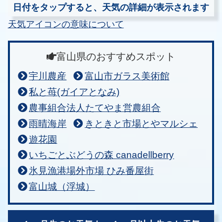
日付をタップすると、天気の詳細が表示されます
天気アイコンの意味について
富山県のおすすめスポット
宇川農産
富山市ガラス美術館
私と苺(ガイアとなみ)
農事組合法人たてやま営農組合
雨晴海岸
きときと市場とやマルシェ
遊花園
いちごとぶどうの森 canadellberry
氷見漁港場外市場 ひみ番屋街
富山城（浮城）