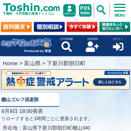
予備校・大学受験の東進ドットコム
MENU
お天気検索
会員登録
ログイン
Produced by 東進
Home
>
富山県
>
下新川郡朝日町
棚山ゴルフ倶楽部
8月9日 18:00発表
リロードすると1時間ごとに更新されます。
所在地：
富山県下新川郡朝日町棚山340