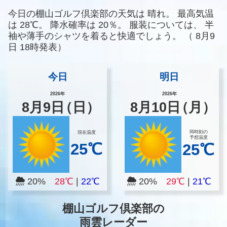
今日の棚山ゴルフ倶楽部の天気は
晴れ。
最高気温
は
28℃。
降水確率は
20％。
服装については、
半
袖や薄手のシャツを着ると快適でしょう。
（
8月9
日 18時発表）
今日
明日
2026年
2026年
8
月
9
日
（日）
8
月
10
日
（月）
同時刻の
現在温度
予想温度
25℃
25℃
20%
28℃
|
22℃
20%
29℃
|
21℃
棚山ゴルフ倶楽部の
雨雲レーダー