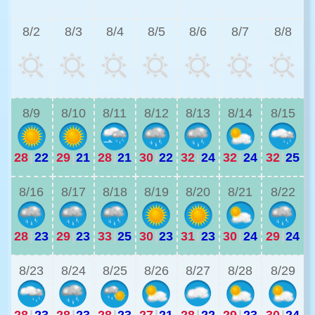
8/2
8/3
8/4
8/5
8/6
8/7
8/8
2
8/9
8/10
8/11
8/12
8/13
8/14
8/15
28
|
22
29
|
21
28
|
21
30
|
22
32
|
24
32
|
24
32
|
25
2
8/16
8/17
8/18
8/19
8/20
8/21
8/22
28
|
23
29
|
23
33
|
25
30
|
23
31
|
23
30
|
24
29
|
24
2
8/23
8/24
8/25
8/26
8/27
8/28
8/29
28
|
23
28
|
23
28
|
23
27
|
21
28
|
22
29
|
23
30
|
24
2