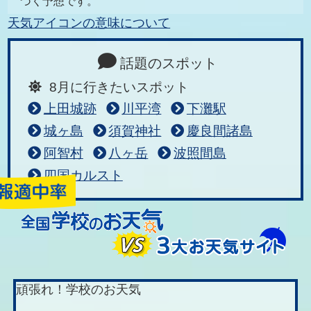
づく予想です。
天気アイコンの意味について
話題のスポット
8月に行きたいスポット
上田城跡
川平湾
下灘駅
城ヶ島
須賀神社
慶良間諸島
阿智村
八ヶ岳
波照間島
四国カルスト
頑張れ！学校のお天気