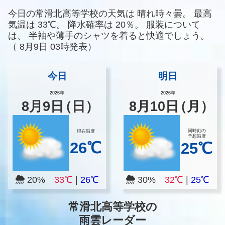
今日の常滑北高等学校の天気は
晴れ時々曇。
最高
気温は
33℃。
降水確率は
20％。
服装について
は、
半袖や薄手のシャツを着ると快適でしょう。
（
8月9日 03時発表）
今日
明日
2026年
2026年
8
月
9
日
（日）
8
月
10
日
（月）
同時刻の
現在温度
予想温度
26℃
25℃
20%
33℃
|
26℃
30%
32℃
|
25℃
常滑北高等学校の
雨雲レーダー