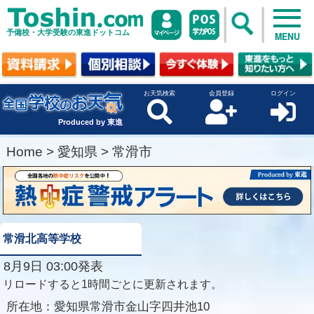
予備校・大学受験の東進ドットコム
MENU
お天気検索
会員登録
ログイン
Produced by 東進
Home
>
愛知県
>
常滑市
常滑北高等学校
8月9日 03:00発表
リロードすると1時間ごとに更新されます。
所在地：
愛知県常滑市金山字四井池10