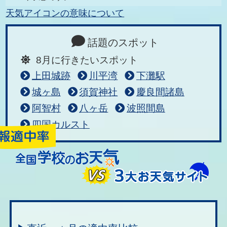
天気アイコンの意味について
話題のスポット
8月に行きたいスポット
上田城跡
川平湾
下灘駅
城ヶ島
須賀神社
慶良間諸島
阿智村
八ヶ岳
波照間島
四国カルスト