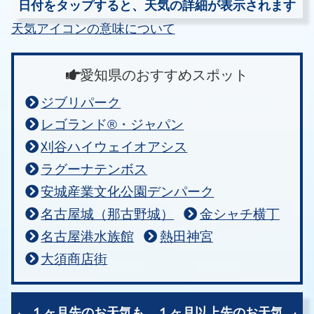
日付をタップすると、天気の詳細が表示されます
天気アイコンの意味について
愛知県のおすすめスポット
ジブリパーク
レゴランド®・ジャパン
刈谷ハイウェイオアシス
ラグーナテンボス
安城産業文化公園デンパーク
名古屋城（那古野城）
金シャチ横丁
名古屋港水族館
熱田神宮
大須商店街
１ヶ月先のお天気も、
１ヶ月以上先のお天気