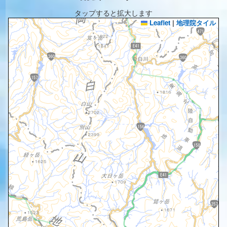
タップすると拡大します
Leaflet
|
地理院タイル