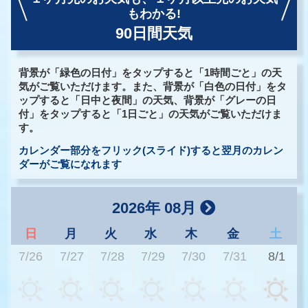
もわかる!
90日間天気
背景が「緑色の日付」をタップすると「1時間ごと」の天
気がご覧いただけます。また、背景が「白色の日付」をタ
ップすると「日中と夜間」の天気、背景が「グレーの日
付」をタップすると「1日ごと」の天気がご覧いただけま
す。
カレンダー部分をフリック(スライド)すると翌月のカレン
ダーがご覧になれます
2026年 08月
日
月
火
水
木
金
土
7/26
7/27
7/28
7/29
7/30
7/31
8/1
2