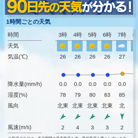
1時間ごとの天気
時間
3時
4時
5時
6時
7時
8
天気
気温(℃)
26
26
26
26
27
2
降水量(mm/h)
0.0
0.0
0.0
0.0
0.0
0
湿度(%)
78
79
80
83
85
8
風向
北東
北東
北東
北東
北
風速(m/s)
2
4
3
3
2