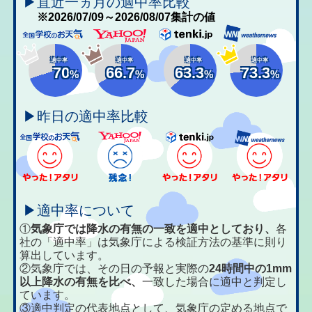
▶直近一ヵ月の適中率比較
※2026/07/09～2026/08/07集計の値
適中率
適中率
適中率
適中率
70
66.7
63.3
73.3
%
%
%
%
▶昨日の適中率比較
▶適中率について
①
気象庁では降水の有無の一致を適中としており、
各
社の「適中率」は気象庁による検証方法の基準に則り
算出しています。
②気象庁では、その日の予報と実際の
24時間中の1mm
以上降水の有無を比べ、
一致した場合に適中と判定し
ています。
③適中判定の代表地点として、気象庁の定める地点で