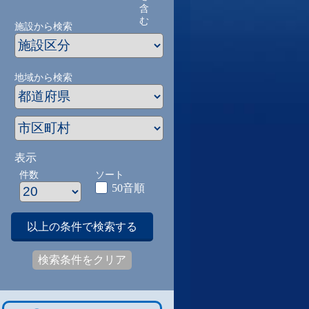
含
む
施設から検索
地域から検索
表示
件数
ソート
50音順
以上の条件で検索する
検索条件をクリア