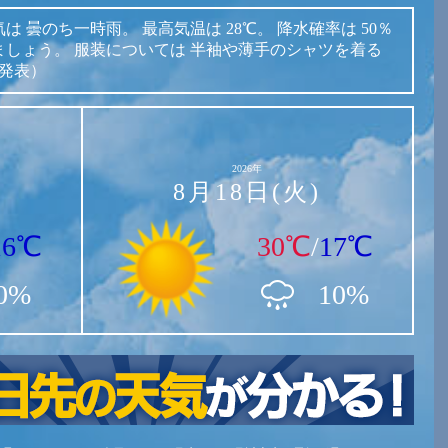
気は
曇のち一時雨。
最高気温は
28℃。
降水確率は
50％
ましょう。
服装については
半袖や薄手のシャツを着る
時発表）
2026年
8月18日(火)
16℃
30℃
/
17℃
0%
10%