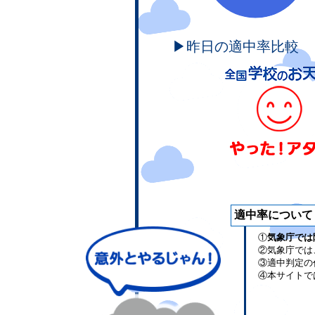
▶昨日の適中率比較
適中率について
①
気象庁では
②気象庁では
③適中判定の
④本サイトで