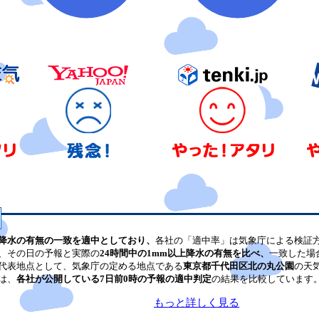
降水の有無の一致を適中としており、
各社の「適中率」は気象庁による検証
、その日の予報と実際の
24時間中の1mm以上降水の有無を比べ、
一致した場
代表地点として、気象庁の定める地点である
東京都千代田区北の丸公園
の天
は、
各社が公開している7日前0時の予報の適中判定
の結果を比較しています
もっと詳しく見る