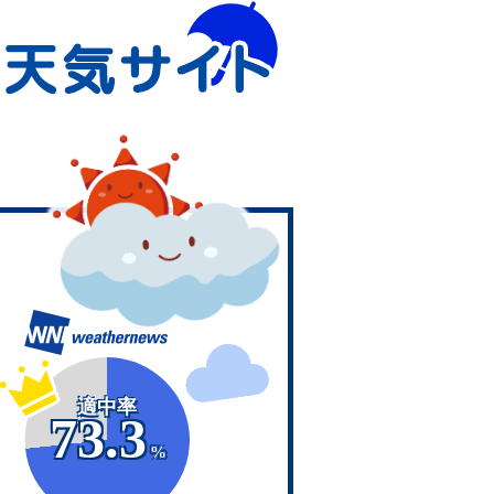
適中率
73.3
%