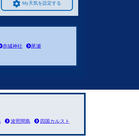
My天気を設定する
赤城神社
尾瀬
岳
波照間島
四国カルスト