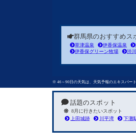
群馬県のおすすめス
草津温泉
伊香保温泉
伊香保グリーン牧場
渋
※ 46～90日の天気は、天気予報のエキスパ
話題のスポット
8月に行きたいスポット
上田城跡
川平湾
下灘