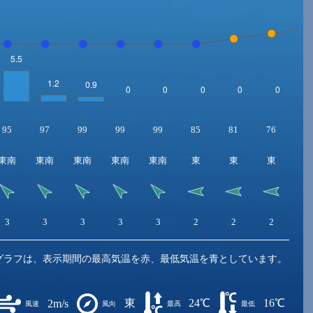
95
97
99
99
99
85
81
76
6
東南
東南
東南
東南
東南
東
東
東
3
3
3
3
3
2
2
2
2
グラフは、表示期間の最高気温を赤、最低気温を青としています。
東
24℃
16℃
2m/s
風速
風向
最高
最低