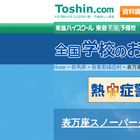
大学受験(大学入試)対策の塾・予備校なら東進
Home
>
群馬県
>
吾妻郡嬬恋村
>
表万
表万座スノーパー