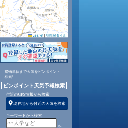
Leaflet
|
地理院タイル
9
62
57
63
58
55
55
57
60
東
東
東
東
東
東
東
東
東
建物単位まで天気をピンポイント
検索!
ピンポイント天気予報検索
2
2
2
2
2
2
2
2
付近のGPS情報から検索
現在地から付近の天気を検索
キーワードから検索
を