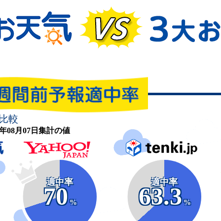
比較
26年08月07日集計の値
適中率
適中率
70
63.3
%
%