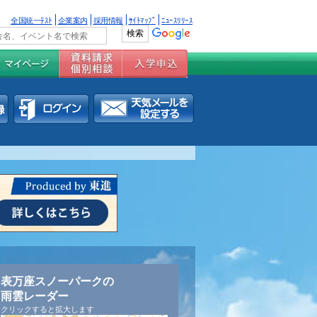
全国統一ﾃｽﾄ
企業案内
採用情報
ｻｲﾄﾏｯﾌﾟ
ﾆｭｰｽﾘﾘｰｽ
表万座スノーパークの
雨雲レーダー
クリックすると拡大します