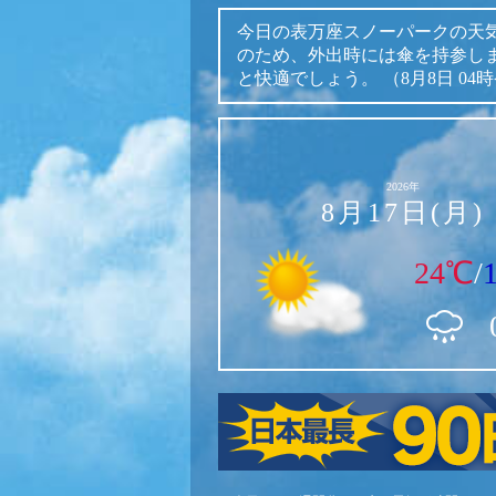
今日の表万座スノーパークの天
のため、外出時には傘を持参し
と快適でしょう。
（8月8日 04
2026年
8月17日(月)
24℃
/