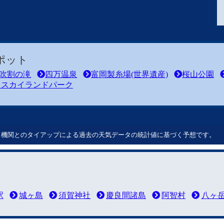
ポット
吹割の滝
四万温泉
富岡製糸場(世界遺産)
桜山公園
川スカイランドパーク
ート機関とのタイアップによる過去の天気データの統計値に基づく予想です。
駅
城ヶ島
須賀神社
慶良間諸島
阿智村
八ヶ