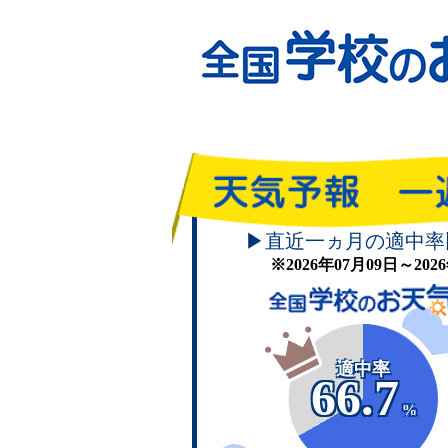
▶直近一ヵ月の適中率
※2026年07月09日～20
適中率
66.7
%