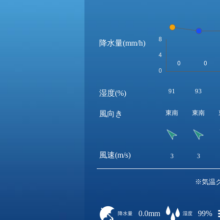
降水量(mm/h)
91
93
湿度(%)
東南
東南
風向き
風速(m/s)
3
3
※気温
0.0mm
99%
降水量
湿度