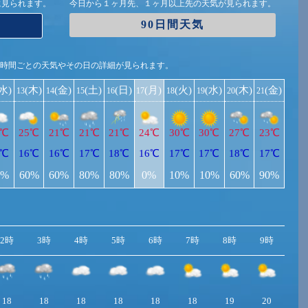
に見られます。
今日から１ヶ月先、１ヶ月以上先の天気が見られます。
90日間天気
1時間ごとの天気やその日の詳細が見られます。
(水)
(木)
(金)
(土)
(日)
(月)
(火)
(水)
(木)
(金)
13
14
15
16
17
18
19
20
21
1℃
25℃
21℃
21℃
21℃
24℃
30℃
30℃
27℃
23℃
6℃
16℃
16℃
17℃
18℃
16℃
17℃
17℃
18℃
17℃
0%
60%
60%
80%
80%
0%
10%
10%
60%
90%
2時
3時
4時
5時
6時
7時
8時
9時
10
18
18
18
18
18
18
19
20
2