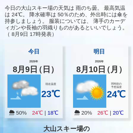
今日の大山スキー場の天気は
雨のち曇。
最高気温
は
24℃。
降水確率は
50％のため、外出時には傘を
持参しましょう。
服装については、
薄手のカーデ
ィガンや長袖の羽織りものがあるといいでしょう。
（
8月9日 17時発表）
今日
明日
2026年
2026年
8
月
9
日
（日）
8
月
10
日
（月）
同時刻の
現在温度
予想温度
23℃
24℃
50%
24℃
|
18℃
20%
26℃
|
20℃
大山スキー場の