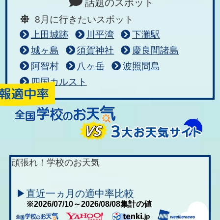
話題のスポット
8月に行きたいスポット
上田城跡
川平湾
下灘駅
城ヶ島
須賀神社
慶良間諸島
阿智村
八ヶ岳
波照間島
四国カルスト
頑張れ！学校のお天気
▶直近一ヵ月の適中率比較
※2026/07/10～2026/08/08集計の値