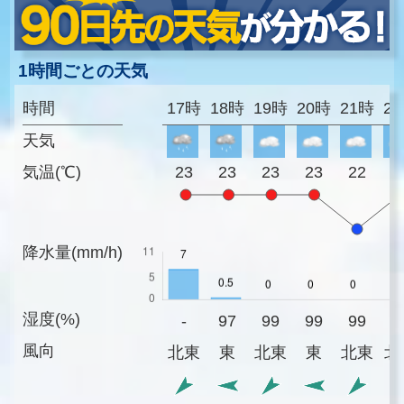
1時間ごとの天気
時間
17時
18時
19時
20時
21時
2
天気
気温(℃)
23
23
23
23
22
2
降水量(mm/h)
湿度(%)
-
97
99
99
99
9
風向
北東
東
北東
東
北東
北