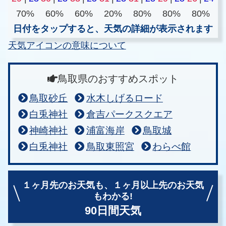
70%
60%
60%
20%
80%
80%
80%
日付をタップすると、天気の詳細が表示されます
天気アイコンの意味について
鳥取県のおすすめスポット
鳥取砂丘
水木しげるロード
白兎神社
倉吉パークスクエア
神崎神社
浦富海岸
鳥取城
白兎神社
鳥取東照宮
わらべ館
１ヶ月先のお天気も、
１ヶ月以上先のお天気
もわかる!
90日間天気