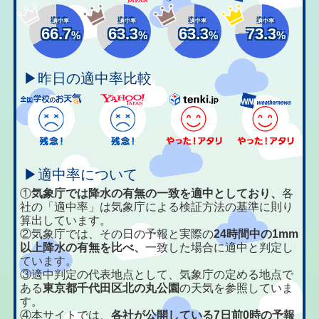
適中率
適中率
適中率
適中率
66.7
63.3
63.3
73.3
%
%
%
%
▶昨日の適中率比較
▶適中率について
①
気象庁では降水の有無の一致を適中としており、
各
社の「適中率」は気象庁による検証方法の基準に則り
算出しています。
②気象庁では、その日の予報と実際の
24時間中の1mm
以上降水の有無を比べ、
一致した場合に適中と判定し
ています。
③適中判定の代表地点として、気象庁の定める地点で
ある
東京都千代田区北の丸公園
の天気を参照していま
す。
④本サイトでは、
各社が公開している7日前0時の予報