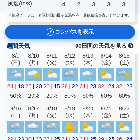
風速(m/s)
4
2
3
3
3
※気温グラフは、表示期間の最高気温を赤、最低気温を青としています。
コンパスを表示
週間天気
90日間の天気を見る
8/9
8/10
8/11
8/12
8/13
8/14
8/15
(日)
(月)
(火)
(水)
(木)
(金)
(土)
24
|
18
26
|
20
20
|
15
29
|
22
31
|
23
32
|
24
32
|
23
50%
20%
20%
80%
60%
60%
60%
8/16
8/17
8/18
8/19
8/20
8/21
8/22
(日)
(月)
(火)
(水)
(木)
(金)
(土)
29
|
23
30
|
23
33
|
25
31
|
23
31
|
25
29
|
25
26
|
24