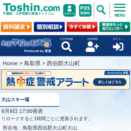
予備校・大学受験の東進ドットコム
MENU
お天気検索
会員登録
ログイン
Produced by 東進
Home
>
鳥取県
>
西伯郡大山町
大山スキー場
8月9日 17:00発表
リロードすると1時間ごとに更新されます。
所在地：
鳥取県西伯郡大山町大山