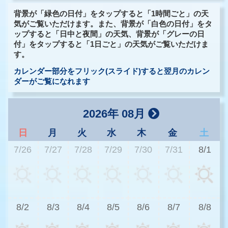
背景が「緑色の日付」をタップすると「1時間ごと」の天
気がご覧いただけます。また、背景が「白色の日付」をタ
ップすると「日中と夜間」の天気、背景が「グレーの日
付」をタップすると「1日ごと」の天気がご覧いただけま
す。
カレンダー部分をフリック(スライド)すると翌月のカレン
ダーがご覧になれます
2026年 08月
日
月
火
水
木
金
土
7/26
7/27
7/28
7/29
7/30
7/31
8/1
3
8/2
8/3
8/4
8/5
8/6
8/7
8/8