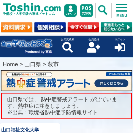
予備校・大学受験の東進ドットコム
MENU
お天気検索
会員登録
ログイン
Produced by 東進
Home
>
山口県
>
萩市
山口県では、 熱中症警戒アラート が出ていま
す。熱中症に注意しましょう。
※出典：環境省熱中症予防情報サイト
山口福祉文化大学