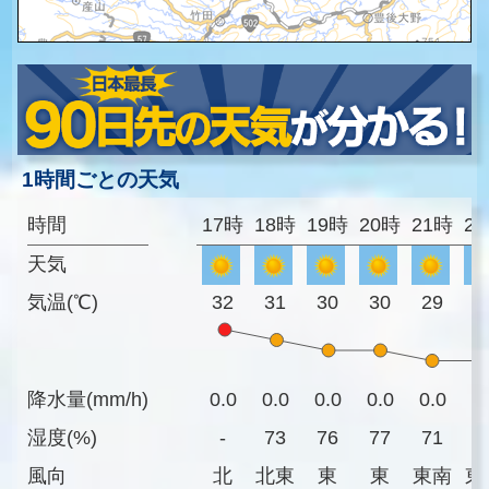
1時間ごとの天気
時間
17時
18時
19時
20時
21時
2
天気
気温(℃)
32
31
30
30
29
2
降水量(mm/h)
0.0
0.0
0.0
0.0
0.0
0
湿度(%)
-
73
76
77
71
6
風向
北
北東
東
東
東南
東