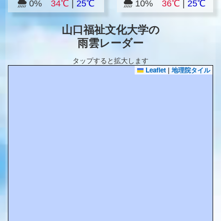
0%
34℃
|
25℃
10%
36℃
|
25℃
山口福祉文化大学の
雨雲レーダー
タップすると拡大します
Leaflet
|
地理院タイル