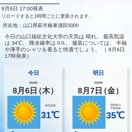
8月6日 17:00発表
リロードすると1時間ごとに更新されます。
所在地：
山口県萩市椿東浦田5000
今日の山口福祉文化大学の天気は
晴れ。
最高気温
は
34℃。
降水確率は
0％。
服装については、
半袖
や薄手のシャツを着ると快適でしょう。
（
8月6日
17時発表）
今日
明日
2026年
2026年
8
月
6
日
（木）
8
月
7
日
（金）
同時刻の
現在温度
予想温度
31℃
35℃