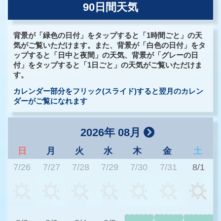
90日間天気
背景が「緑色の日付」をタップすると「1時間ごと」の天
気がご覧いただけます。また、背景が「白色の日付」をタ
ップすると「日中と夜間」の天気、背景が「グレーの日
付」をタップすると「1日ごと」の天気がご覧いただけま
す。
カレンダー部分をフリック(スライド)すると翌月のカレン
ダーがご覧になれます
2026年 08月
日
月
火
水
木
金
土
7/26
7/27
7/28
7/29
7/30
7/31
8/1
3