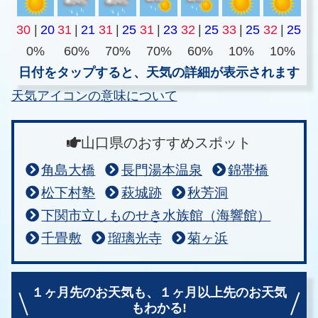
30
|
20
31
|
21
31
|
25
31
|
23
32
|
25
33
|
25
32
|
25
0%
60%
70%
70%
60%
10%
10%
日付をタップすると、天気の詳細が表示されます
天気アイコンの意味について
山口県のおすすめスポット
角島大橋
長門湯本温泉
錦帯橋
松下村塾
萩城跡
秋芳洞
下関市立しものせき水族館（海響館）
千畳敷
瑠璃光寺
菊ヶ浜
１ヶ月先のお天気も、
１ヶ月以上先のお天気
もわかる!