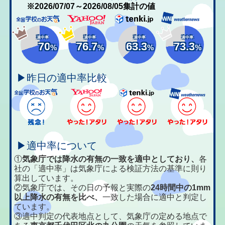
※2026/07/07～2026/08/05集計の値
適中率
適中率
適中率
適中率
70
76.7
63.3
73.3
%
%
%
%
▶昨日の適中率比較
▶適中率について
①
気象庁では降水の有無の一致を適中としており、
各
社の「適中率」は気象庁による検証方法の基準に則り
算出しています。
②気象庁では、その日の予報と実際の
24時間中の1mm
以上降水の有無を比べ、
一致した場合に適中と判定し
ています。
③適中判定の代表地点として、気象庁の定める地点で