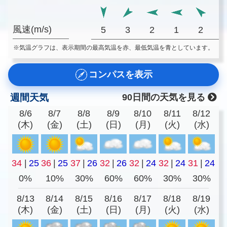
風速(m/s)
5
3
2
1
2
※気温グラフは、表示期間の最高気温を赤、最低気温を青としています。
コンパスを表示
週間天気
90日間の天気を見る
8/6
8/7
8/8
8/9
8/10
8/11
8/12
(木)
(金)
(土)
(日)
(月)
(火)
(水)
34
|
25
36
|
25
37
|
26
32
|
26
32
|
24
32
|
24
31
|
24
0%
10%
30%
60%
60%
30%
30%
8/13
8/14
8/15
8/16
8/17
8/18
8/19
(木)
(金)
(土)
(日)
(月)
(火)
(水)