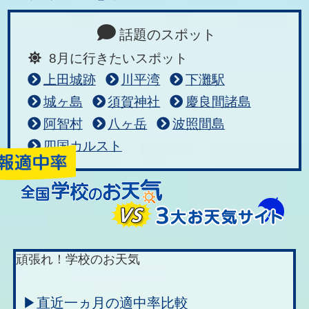
話題のスポット
8月に行きたいスポット
上田城跡
川平湾
下灘駅
城ヶ島
須賀神社
慶良間諸島
阿智村
八ヶ岳
波照間島
四国カルスト
頑張れ！学校のお天気
▶直近一ヵ月の適中率比較