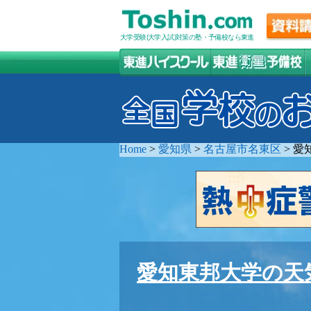
大学受験(大学入試)対策の塾・予備校なら東進
Home
>
愛知県
>
名古屋市名東区
>
愛
愛知東邦大学の天