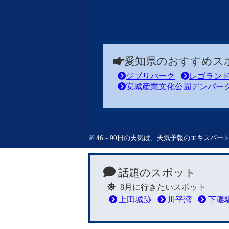
愛知県のおすすめス
ジブリパーク
レゴラン
安城産業文化公園デンパー
※ 46～90日の天気は、天気予報のエキスパ
話題のスポット
8月に行きたいスポット
上田城跡
川平湾
下灘