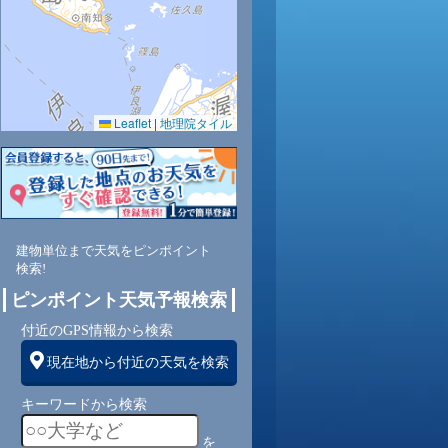
Leaflet
|
地理院タイル
8
53
46
48
43
51
55
55
55
南
南
南
南
南
南
南
南
南
建物単位まで天気をピンポイント
検索!
3
3
3
3
4
4
4
4
ピンポイント天気予報検索
付近のGPS情報から検索
現在地から付近の天気を検索
キーワードから検索
を