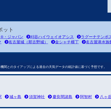
ポット
ド®・ジャパン
刈谷ハイウェイオアシス
ラグーナテンボ
ク
名古屋城（那古野城）
金シャチ横丁
名古屋港水族
ート機関とのタイアップによる過去の天気データの統計値に基づく予想です。
駅
城ヶ島
須賀神社
慶良間諸島
阿智村
八ヶ