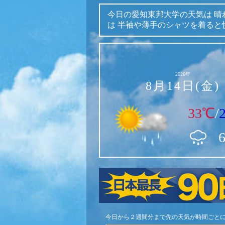
今日の愛知東邦大学の天気は
晴
は
半袖や薄手のシャツを着ると
2026年
8月14日(金)
33℃
/
今日から２週間分まで先の天気が時間ごと