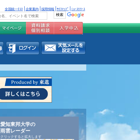
全国統一ﾃｽﾄ
企業案内
採用情報
ｻｲﾄﾏｯﾌﾟ
ﾆｭｰｽﾘﾘｰｽ
愛知東邦大学の
雨雲レーダー
クリックすると拡大します