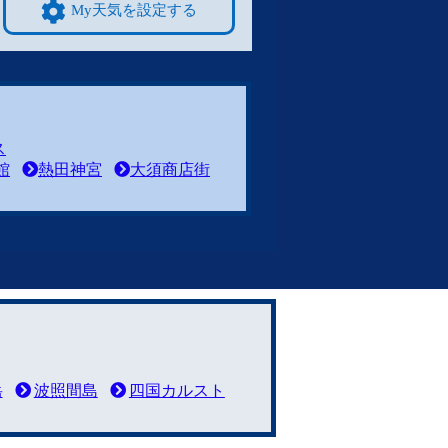
My天気を設定する
ス
館
熱田神宮
大須商店街
岳
波照間島
四国カルスト