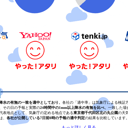
降水の有無の一致を適中としており、
各社の「適中率」は気象庁による検証
、その日の予報と実際の
24時間中の1mm以上降水の有無を比べ、
一致した場
代表地点として、気象庁の定める地点である
東京都千代田区北の丸公園
の天
は、
各社が公開している7日前0時の予報の適中判定
の結果を比較しています
もっと詳しく見る