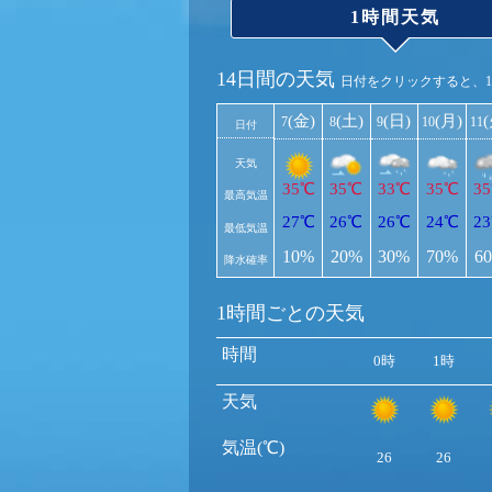
1時間天気
14日間の天気
日付をクリックすると、
(金)
(土)
(日)
(月)
7
8
9
10
11
日付
天気
35℃
35℃
33℃
35℃
3
最高気温
27℃
26℃
26℃
24℃
2
最低気温
10%
20%
30%
70%
6
降水確率
1時間ごとの天気
時間
0時
1時
天気
気温(℃)
26
26