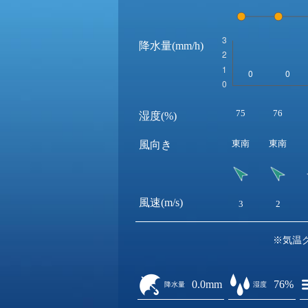
降水量(mm/h)
75
76
湿度(%)
東南
東南
風向き
風速(m/s)
3
2
※気温
0.0mm
76%
降水量
湿度