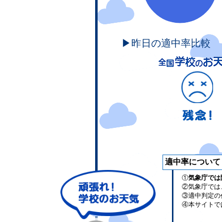
▶昨日の適中率比較
適中率について
①
気象庁では
②気象庁では
③適中判定の
④本サイトで