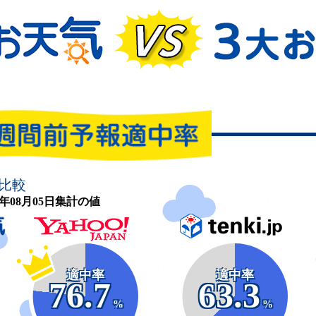
比較
26年08月05日集計の値
適中率
適中率
76.7
63.3
%
%