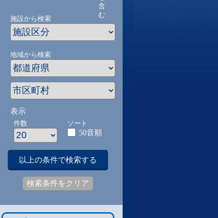
含
む
施設から検索
地域から検索
表示
件数
ソート
50音順
以上の条件で検索する
検索条件をクリア