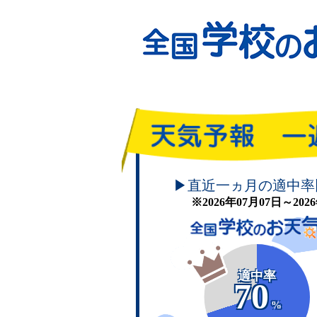
頑張れ！学校のお天気
▶直近一ヵ月の適中率
※2026年07月07日～20
適中率
70
%