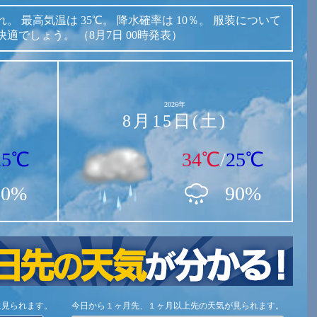
れ。
最高気温は
35℃。
降水確率は
10％。
服装について
快適でしょう。
（8月7日 00時発表）
2026年
8月15日(土)
25℃
34℃
/
25℃
60%
90%
に見られます。
今日から１ヶ月先、１ヶ月以上先の天気が見られます。