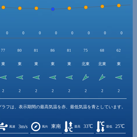
77
80
81
86
81
75
68
62
5
東
東
東
東
東
北東
北東
東
東
2
2
2
2
2
2
2
2
2
グラフは、表示期間の最高気温を赤、最低気温を青としています。
東南
33℃
25℃
3m/s
風速
風向
最高
最低