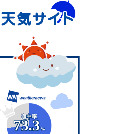
適中率
73.3
%