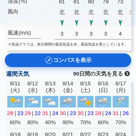
湿度(%)
81
81
80
79
73
6
風向
北
北
北
北
北
北
風速(m/s)
3
3
3
3
4
※気温グラフは、表示期間の最高気温を赤、最低気温を青としています。
コンパスを表示
週間天気
90日間の天気を見る
8/11
8/12
8/13
8/14
8/15
8/16
8/17
(火)
(水)
(木)
(金)
(土)
(日)
(月)
29
|
23
29
|
22
31
|
24
30
|
23
30
|
23
28
|
24
31
|
26
60%
80%
40%
90%
70%
60%
70%
8/18
8/19
8/20
8/21
8/22
8/23
8/24