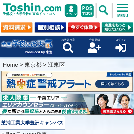
予備校・大学受験の東進ドットコム
MENU
お天気検索
会員登録
ログイン
Produced by 東進
Home
>
東京都
>
江東区
芝浦工業大学豊洲キャンパス