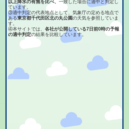
以上降水の有無を比べ、
一致した場合に適中と判定し
ています。
③適中判定の代表地点として、気象庁の定める地点で
ある
東京都千代田区北の丸公園
の天気を参照していま
す。
④本サイトでは、
各社が公開している7日前0時の予報
の適中判定
の結果を比較しています。