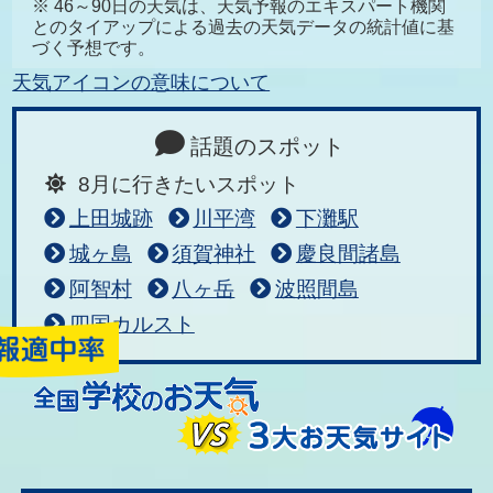
※ 46～90日の天気は、天気予報のエキスパート機関
とのタイアップによる過去の天気データの統計値に基
づく予想です。
天気アイコンの意味について
話題のスポット
8月に行きたいスポット
上田城跡
川平湾
下灘駅
城ヶ島
須賀神社
慶良間諸島
阿智村
八ヶ岳
波照間島
四国カルスト