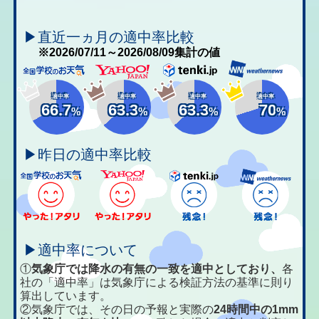
▶直近一ヵ月の適中率比較
※2026/07/11～2026/08/09集計の値
適中率
適中率
適中率
適中率
66.7
63.3
63.3
70
%
%
%
%
▶昨日の適中率比較
▶適中率について
①
気象庁では降水の有無の一致を適中としており、
各
社の「適中率」は気象庁による検証方法の基準に則り
算出しています。
②気象庁では、その日の予報と実際の
24時間中の1mm