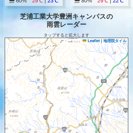
60%
29℃
|
23℃
80%
29℃
|
22℃
芝浦工業大学豊洲キャンパスの
雨雲レーダー
タップすると拡大します
Leaflet
|
地理院タイル