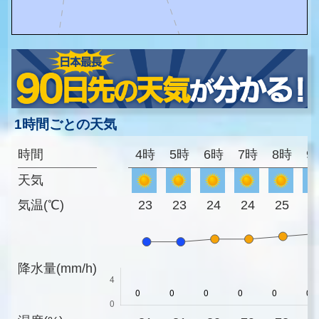
1時間ごとの天気
時間
4時
5時
6時
7時
8時
9
天気
気温(℃)
23
23
24
24
25
2
降水量(mm/h)