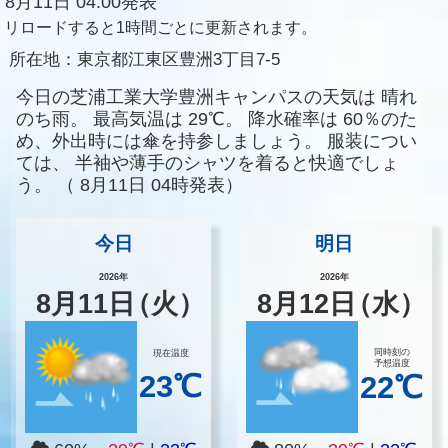
8月11日 04:00発表
リロードすると1時間ごとに更新されます。
所在地：
東京都江東区豊洲3丁目7-5
今日の芝浦工業大学豊洲キャンパスの天気は
晴れ
のち雨。
最高気温は
29℃。
降水確率は
60％のた
め、外出時には傘を持参しましょう。
服装につい
ては、
半袖や薄手のシャツを着ると快適でしょ
う。
（
8月11日 04時発表）
今日
明日
2026年
2026年
8
月
11
日
（火）
8
月
12
日
（水）
同時刻の
現在温度
予想温度
23℃
22℃