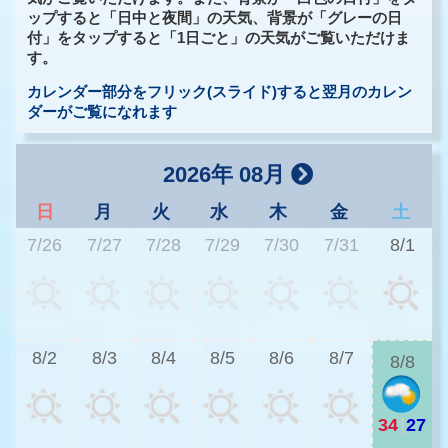
ップすると「日中と夜間」の天気、背景が「グレーの日
付」をタップすると「1日ごと」の天気がご覧いただけま
す。
カレンダー部分をフリック(スライド)すると翌月のカレン
ダーがご覧になれます
2026年 08月
日
月
火
水
木
金
土
7/26
7/27
7/28
7/29
7/30
7/31
8/1
3
8/2
8/3
8/4
8/5
8/6
8/7
8/8
34
|
27
3