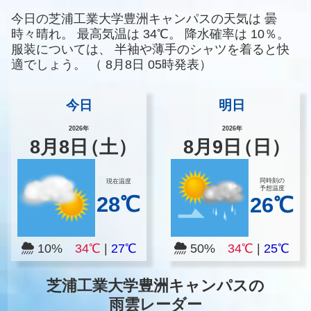
今日の芝浦工業大学豊洲キャンパスの天気は
曇
時々晴れ。
最高気温は
34℃。
降水確率は
10％。
服装については、
半袖や薄手のシャツを着ると快
適でしょう。
（
8月8日 05時発表）
今日
明日
2026年
2026年
8
月
8
日
（土）
8
月
9
日
（日）
同時刻の
現在温度
予想温度
28℃
26℃
10%
34℃
|
27℃
50%
34℃
|
25℃
芝浦工業大学豊洲キャンパスの
雨雲レーダー