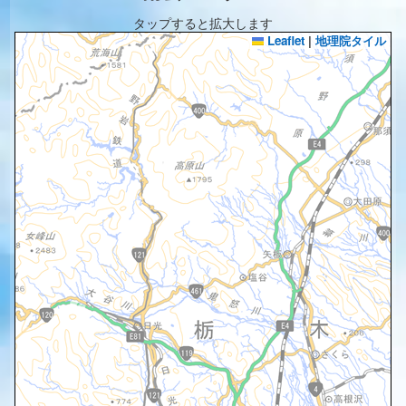
タップすると拡大します
Leaflet
|
地理院タイル