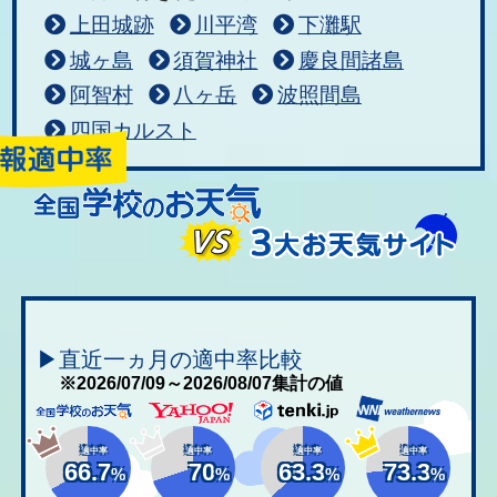
上田城跡
川平湾
下灘駅
城ヶ島
須賀神社
慶良間諸島
阿智村
八ヶ岳
波照間島
四国カルスト
▶直近一ヵ月の適中率比較
※2026/07/09～2026/08/07集計の値
適中率
適中率
適中率
適中率
66.7
70
63.3
73.3
%
%
%
%