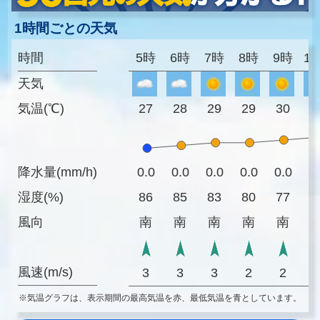
1時間ごとの天気
時間
5時
6時
7時
8時
9時
1
天気
気温(℃)
27
28
29
29
30
3
降水量(mm/h)
0.0
0.0
0.0
0.0
0.0
0
湿度(%)
86
85
83
80
77
7
風向
南
南
南
南
南
風速(m/s)
3
3
3
2
2
※気温グラフは、表示期間の最高気温を赤、最低気温を青としています。