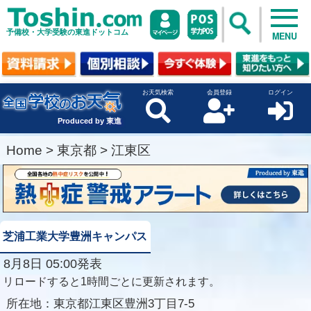
予備校・大学受験の東進ドットコム
MENU
お天気検索
会員登録
ログイン
Produced by 東進
Home
>
東京都
>
江東区
芝浦工業大学豊洲キャンパス
8月8日 05:00発表
リロードすると1時間ごとに更新されます。
所在地：
東京都江東区豊洲3丁目7-5