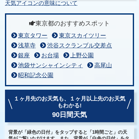
天気アイコンの意味について
東京都のおすすめスポット
東京タワー
東京スカイツリー
浅草寺
渋谷スクランブル交差点
銀座
お台場
上野公園
池袋サンシャインシティ
高尾山
昭和記念公園
１ヶ月先のお天気も、
１ヶ月以上先のお天気
もわかる!
90日間天気
背景が「緑色の日付」をタップすると「1時間ごと」の天
気がご覧いただけます。また、背景が「白色の日付」をタ