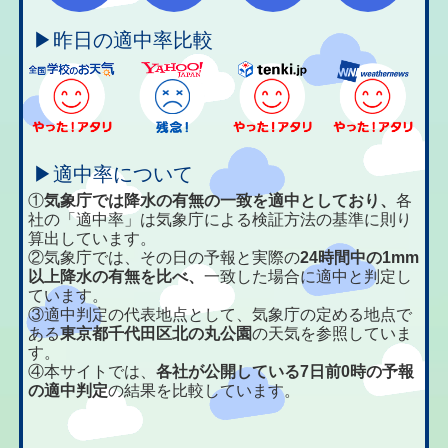
▶昨日の適中率比較
▶適中率について
①
気象庁では降水の有無の一致を適中としており、
各
社の「適中率」は気象庁による検証方法の基準に則り
算出しています。
②気象庁では、その日の予報と実際の
24時間中の1mm
以上降水の有無を比べ、
一致した場合に適中と判定し
ています。
③適中判定の代表地点として、気象庁の定める地点で
ある
東京都千代田区北の丸公園
の天気を参照していま
す。
④本サイトでは、
各社が公開している7日前0時の予報
の適中判定
の結果を比較しています。