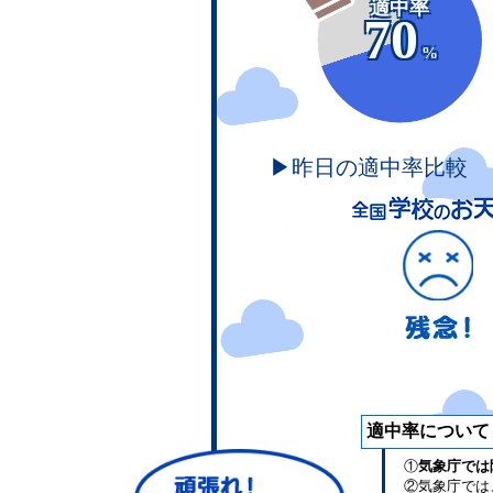
適中率
70
%
▶昨日の適中率比較
適中率について
①
気象庁では
②気象庁では