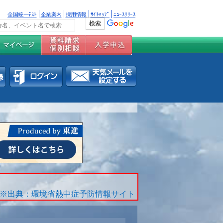
全国統一ﾃｽﾄ
企業案内
採用情報
ｻｲﾄﾏｯﾌﾟ
ﾆｭｰｽﾘﾘｰｽ
※出典：環境省熱中症予防情報サイト