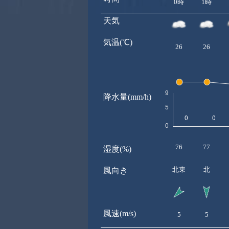
0時
1時
天気
気温(℃)
26
26
降水量(mm/h)
76
77
湿度(%)
北東
北
風向き
風速(m/s)
5
5