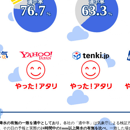
適中率
適中率
76.7
63.3
%
%
降水の有無の一致を適中としており、
各社の「適中率」は気象庁による検証
、その日の予報と実際の
24時間中の1mm以上降水の有無を比べ、
一致した場