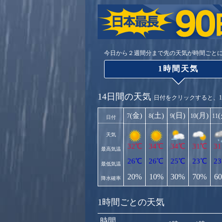
今日から２週間分まで先の天気が時間ごと
1時間天気
14日間の天気
日付をクリックすると、
(金)
(土)
(日)
(月)
7
8
9
10
11
日付
天気
32℃
34℃
34℃
31℃
3
最高気温
26℃
26℃
25℃
23℃
2
最低気温
20%
10%
30%
70%
6
降水確率
1時間ごとの天気
時間