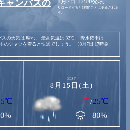
8月7日 17:00発表
キャンパスの
リロードすると1時間ごとに更新されま
す。
パスの天気は
晴れ。
最高気温は
32℃。
降水確率は
手のシャツを着ると快適でしょう。
（8月7日 17時発
2026年
8月15日(土)
25℃
29℃
/
25℃
60%
80%