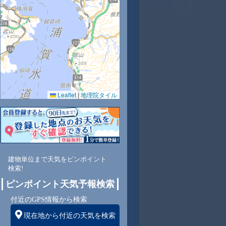
時
11時
12時
13時
14時
15時
16時
17時
18時
7
28
29
29
30
31
29
30
30
Leaflet
|
地理院タイル
8
73
69
66
64
64
72
66
66
建物単位まで天気をピンポイント
東
北東
北東
北東
北東
北東
北東
北東
北東
検索!
ピンポイント天気予報検索
付近のGPS情報から検索
4
4
4
4
4
4
4
4
現在地から付近の天気を検索