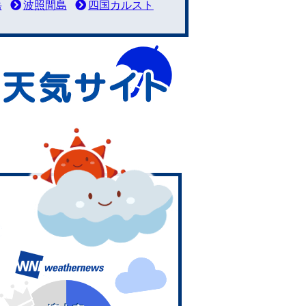
岳
波照間島
四国カルスト