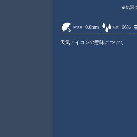
※気温
0.0mm
66%
降水量
湿度
天気アイコンの意味について