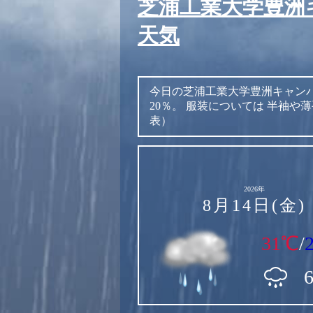
芝浦工業大学豊洲
天気
今日の芝浦工業大学豊洲キャン
20％。
服装については
半袖や薄
表）
2026年
8月14日(金)
31℃
/