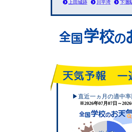
上田城跡
川平湾
下灘
頑張れ！学校のお天気
▶直近一ヵ月の適中率
※2026年07月07日～20