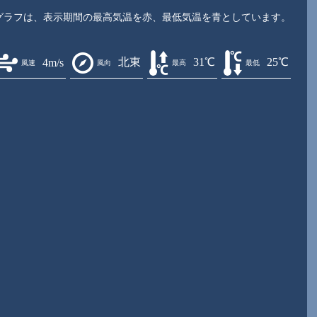
グラフは、表示期間の最高気温を赤、最低気温を青としています。
北東
31℃
25℃
4m/s
風速
風向
最高
最低