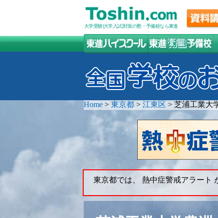
大学受験(大学入試)対策の塾・予備校なら東進
Home
>
東京都
>
江東区
>
芝浦工業大
東京都では、 熱中症警戒アラート