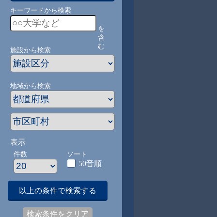
キーワードから検索
を
含
む
施設から検索
地域から検索
表示
件数
ソート
50音順
以上の条件で検索する
検索条件をクリア