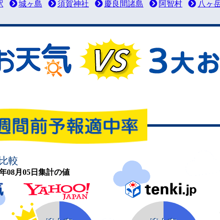
駅
城ヶ島
須賀神社
慶良間諸島
阿智村
八ヶ
比較
26年08月05日集計の値