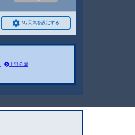
My天気を設定する
場
上野公園