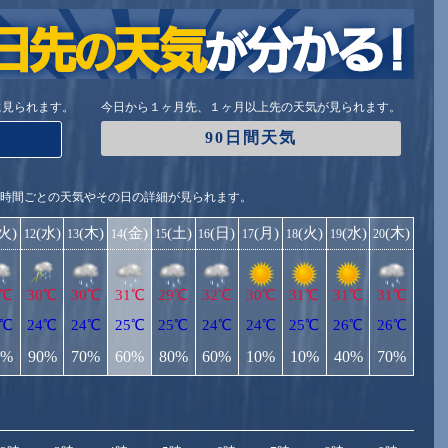
に見られます。
今日から１ヶ月先、１ヶ月以上先の天気が見られます。
90日間天気
1時間ごとの天気やその日の詳細が見られます。
(火)
(水)
(木)
(金)
(土)
(日)
(月)
(火)
(水)
(木)
12
13
14
15
16
17
18
19
20
1℃
30℃
30℃
31℃
29℃
32℃
30℃
31℃
31℃
31℃
3℃
24℃
24℃
25℃
25℃
24℃
24℃
25℃
26℃
26℃
0%
90%
70%
60%
80%
60%
10%
10%
40%
70%