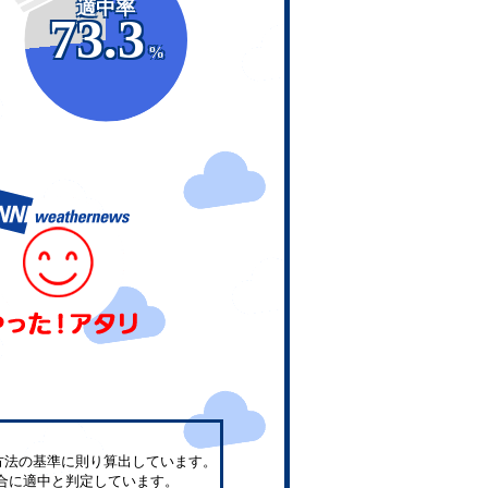
適中率
73.3
%
方法の基準に則り算出しています。
合に適中と判定しています。