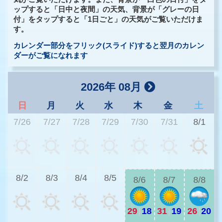
ップすると「日中と夜間」の天気、背景が「グレーの日
付」をタップすると「1日ごと」の天気がご覧いただけま
す。
カレンダー部分をフリック(スライド)すると翌月のカレン
ダーがご覧になれます
2026年 08月
日
月
火
水
木
金
土
7/26
7/27
7/28
7/29
7/30
7/31
8/1
2
8/2
8/3
8/4
8/5
8/6
8/7
8/8
29
|
18
31
|
19
26
|
20
2