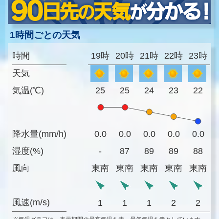
1時間ごとの天気
時間
19時
20時
21時
22時
23時
天気
気温(℃)
25
25
24
23
22
降水量(mm/h)
0.0
0.0
0.0
0.0
0.0
湿度(%)
-
87
89
89
88
風向
東南
東南
東南
東南
東南
風速(m/s)
1
1
1
2
2