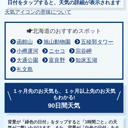
日付をタップすると、天気の詳細が表示されます
天気アイコンの意味について
北海道のおすすめスポット
函館山
旭山動物園
五稜郭タワー
小樽運河
ニセコ
宗谷岬
大通公園
富良野
知床五湖
礼文島
１ヶ月先のお天気も、
１ヶ月以上先のお天気
もわかる!
90日間天気
背景が「緑色の日付」をタップすると「1時間ごと」の天
気がご覧いただけます。また、背景が「白色の日付」をタ