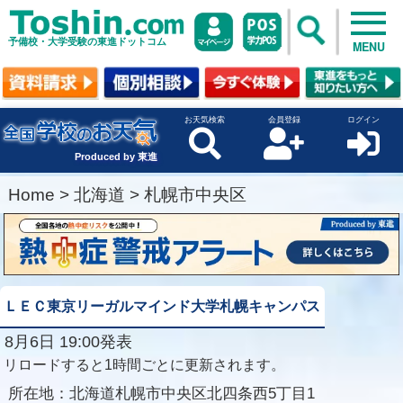
予備校・大学受験の東進ドットコム
MENU
お天気検索
会員登録
ログイン
Produced by 東進
Home
>
北海道
>
札幌市中央区
ＬＥＣ東京リーガルマインド大学札幌キャンパス
8月6日 19:00発表
リロードすると1時間ごとに更新されます。
所在地：
北海道札幌市中央区北四条西5丁目1