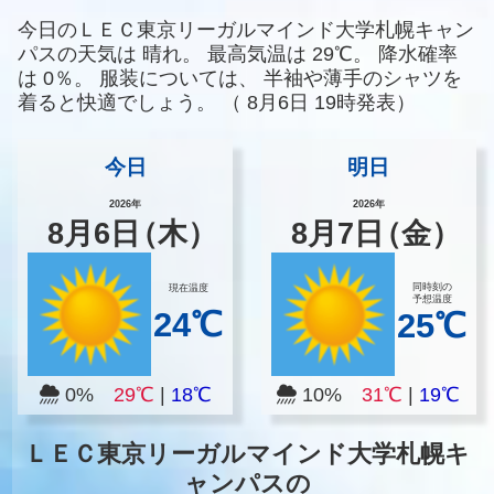
今日のＬＥＣ東京リーガルマインド大学札幌キャン
パスの天気は
晴れ。
最高気温は
29℃。
降水確率
は
0％。
服装については、
半袖や薄手のシャツを
着ると快適でしょう。
（
8月6日 19時発表）
今日
明日
2026年
2026年
8
月
6
日
（木）
8
月
7
日
（金）
同時刻の
現在温度
予想温度
24℃
25℃
0%
29℃
|
18℃
10%
31℃
|
19℃
ＬＥＣ東京リーガルマインド大学札幌キ
ャンパスの