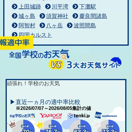
上田城跡
川平湾
下灘駅
城ヶ島
須賀神社
慶良間諸島
阿智村
八ヶ岳
波照間島
四国カルスト
頑張れ！学校のお天気
▶直近一ヵ月の適中率比較
※2026/07/07～2026/08/05集計の値
適中率
適中率
適中率
適中率
70
76.7
63.3
73.3