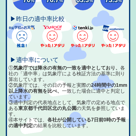
%
%
%
%
▶昨日の適中率比較
▶適中率について
①
気象庁では降水の有無の一致を適中としており、
各
社の「適中率」は気象庁による検証方法の基準に則り
算出しています。
②気象庁では、その日の予報と実際の
24時間中の1mm
以上降水の有無を比べ、
一致した場合に適中と判定し
ています。
③適中判定の代表地点として、気象庁の定める地点で
ある
東京都千代田区北の丸公園
の天気を参照していま
す。
④本サイトでは、
各社が公開している7日前0時の予報
の適中判定
の結果を比較しています。