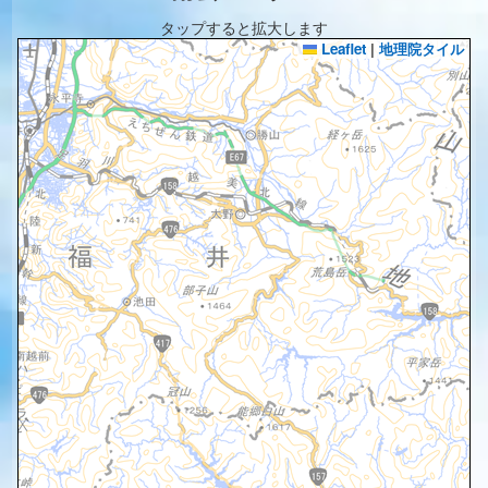
タップすると拡大します
Leaflet
|
地理院タイル