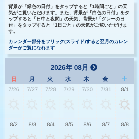
背景が「緑色の日付」をタップすると「1時間ごと」の天
気がご覧いただけます。また、背景が「白色の日付」をタ
ップすると「日中と夜間」の天気、背景が「グレーの日
付」をタップすると「1日ごと」の天気がご覧いただけま
す。
カレンダー部分をフリック(スライド)すると翌月のカレン
ダーがご覧になれます
2026年 08月
日
月
火
水
木
金
土
7/26
7/27
7/28
7/29
7/30
7/31
8/1
2
8/2
8/3
8/4
8/5
8/6
8/7
8/8