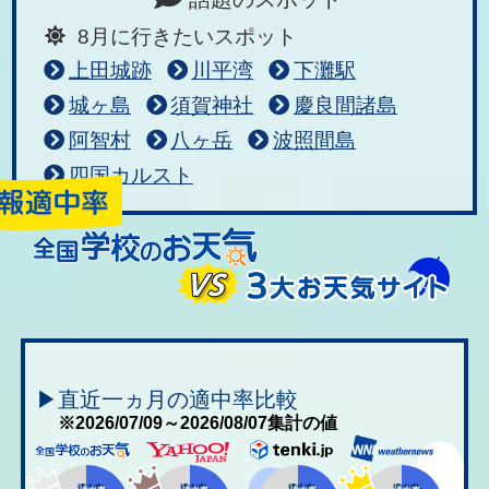
8月に行きたいスポット
上田城跡
川平湾
下灘駅
城ヶ島
須賀神社
慶良間諸島
阿智村
八ヶ岳
波照間島
四国カルスト
▶直近一ヵ月の適中率比較
※2026/07/09～2026/08/07集計の値