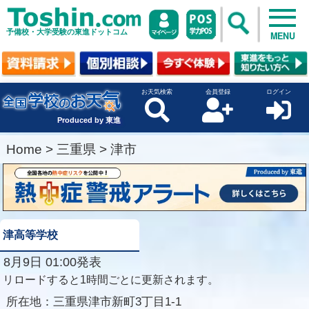
予備校・大学受験の東進ドットコム
MENU
お天気検索
会員登録
ログイン
Produced by 東進
Home
>
三重県
>
津市
津高等学校
8月9日 01:00発表
リロードすると1時間ごとに更新されます。
所在地：
三重県津市新町3丁目1-1