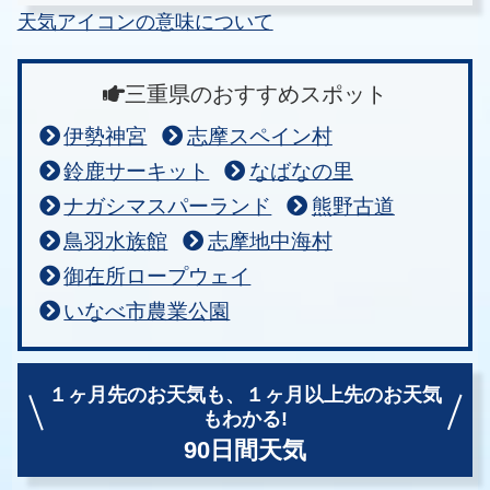
天気アイコンの意味について
三重県のおすすめスポット
伊勢神宮
志摩スペイン村
鈴鹿サーキット
なばなの里
ナガシマスパーランド
熊野古道
鳥羽水族館
志摩地中海村
御在所ロープウェイ
いなべ市農業公園
１ヶ月先のお天気も、
１ヶ月以上先のお天気
もわかる!
90日間天気