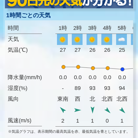
1時間ごとの天気
時間
1時
2時
3時
4時
5時
6
天気
気温(℃)
27
27
26
26
25
2
降水量(mm/h)
0.0
0.0
0.0
0.0
0.0
0
湿度(%)
-
89
93
93
94
9
風向
東南
西
北
北西
北西
風速(m/s)
2
1
1
0
1
※気温グラフは、表示期間の最高気温を赤、最低気温を青としています。