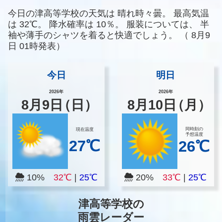
今日の津高等学校の天気は
晴れ時々曇。
最高気温
は
32℃。
降水確率は
10％。
服装については、
半
袖や薄手のシャツを着ると快適でしょう。
（
8月9
日 01時発表）
今日
明日
2026年
2026年
8
月
9
日
（日）
8
月
10
日
（月）
同時刻の
現在温度
予想温度
27℃
26℃
10%
32℃
|
25℃
20%
33℃
|
25℃
津高等学校の
雨雲レーダー