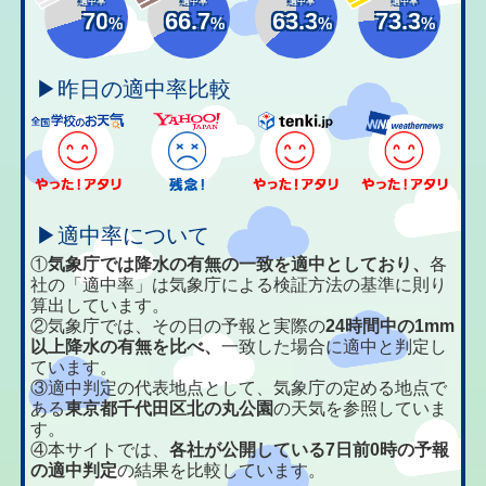
適中率
適中率
適中率
適中率
70
66.7
63.3
73.3
%
%
%
%
▶昨日の適中率比較
▶適中率について
①
気象庁では降水の有無の一致を適中としており、
各
社の「適中率」は気象庁による検証方法の基準に則り
算出しています。
②気象庁では、その日の予報と実際の
24時間中の1mm
以上降水の有無を比べ、
一致した場合に適中と判定し
ています。
③適中判定の代表地点として、気象庁の定める地点で
ある
東京都千代田区北の丸公園
の天気を参照していま
す。
④本サイトでは、
各社が公開している7日前0時の予報
の適中判定
の結果を比較しています。