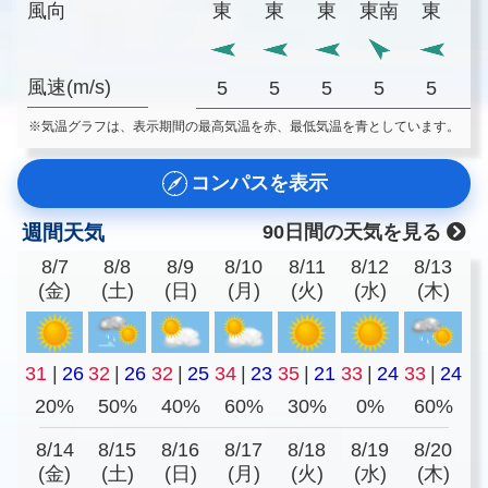
風向
東
東
東
東南
東
風速(m/s)
5
5
5
5
5
※気温グラフは、表示期間の最高気温を赤、最低気温を青としています。
コンパスを表示
週間天気
90日間の天気を見る
8/7
8/8
8/9
8/10
8/11
8/12
8/13
(金)
(土)
(日)
(月)
(火)
(水)
(木)
31
|
26
32
|
26
32
|
25
34
|
23
35
|
21
33
|
24
33
|
24
20%
50%
40%
60%
30%
0%
60%
8/14
8/15
8/16
8/17
8/18
8/19
8/20
(金)
(土)
(日)
(月)
(火)
(水)
(木)