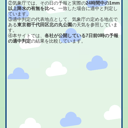
②気象庁では、その日の予報と実際の
24時間中の1mm
以上降水の有無を比べ、
一致した場合に適中と判定し
ています。
③適中判定の代表地点として、気象庁の定める地点で
ある
東京都千代田区北の丸公園
の天気を参照していま
す。
④本サイトでは、
各社が公開している7日前0時の予報
の適中判定
の結果を比較しています。