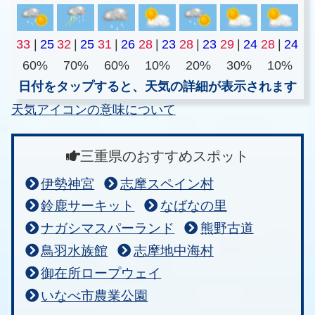
33
|
25
32
|
25
31
|
26
28
|
23
28
|
23
29
|
24
28
|
24
60%
70%
60%
10%
20%
30%
10%
日付をタップすると、天気の詳細が表示されます
天気アイコンの意味について
三重県のおすすめスポット
伊勢神宮
志摩スペイン村
鈴鹿サーキット
なばなの里
ナガシマスパーランド
熊野古道
鳥羽水族館
志摩地中海村
御在所ロープウェイ
いなべ市農業公園