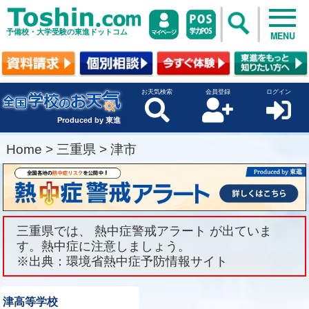
予備校・大学受験の東進ドットコム
MENU
お天気検索
会員登録
ログイン
Produced by 東進
Home
>
三重県
>
津市
三重県では、 熱中症警戒アラート が出ていま
す。熱中症に注意しましょう。
※出典：環境省熱中症予防情報サイト
津高等学校