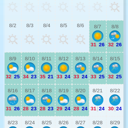
2
8/2
8/3
8/4
8/5
8/6
8/7
8/8
31
|
26
32
|
26
2
8/9
8/10
8/11
8/12
8/13
8/14
8/15
32
|
25
34
|
23
35
|
21
33
|
24
33
|
24
33
|
25
32
|
25
2
8/16
8/17
8/18
8/19
8/20
8/21
8/22
31
|
26
28
|
23
28
|
23
29
|
24
28
|
24
31
|
24
30
|
24
2
8/23
8/24
8/25
8/26
8/27
8/28
8/29