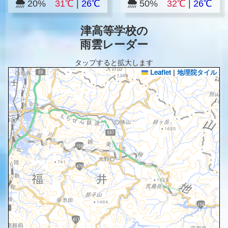
20%
31℃
|
26℃
50%
32℃
|
26℃
津高等学校の
雨雲レーダー
タップすると拡大します
Leaflet
|
地理院タイル