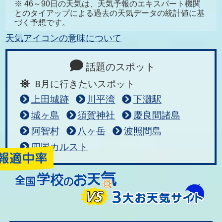
※ 46～90日の天気は、天気予報のエキスパート機関
とのタイアップによる過去の天気データの統計値に基
づく予想です。
天気アイコンの意味について
話題のスポット
8月に行きたいスポット
上田城跡
川平湾
下灘駅
城ヶ島
須賀神社
慶良間諸島
阿智村
八ヶ岳
波照間島
四国カルスト