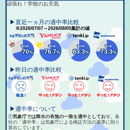
頑張れ！学校のお天気
▶直近一ヵ月の適中率比較
※2026/07/07～2026/08/05集計の値
適中率
適中率
適中率
適中率
70
76.7
63.3
73.3
%
%
%
%
▶昨日の適中率比較
▶適中率について
①
気象庁では降水の有無の一致を適中としており、
各
社の「適中率」は気象庁による検証方法の基準に則り
算出しています。