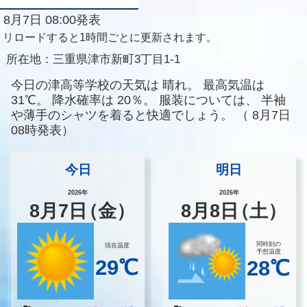
8月7日 08:00発表
リロードすると1時間ごとに更新されます。
所在地：
三重県津市新町3丁目1-1
今日の津高等学校の天気は
晴れ。
最高気温は
31℃。
降水確率は
20％。
服装については、
半袖
や薄手のシャツを着ると快適でしょう。
（
8月7日
08時発表）
今日
明日
2026年
2026年
8
月
7
日
（金）
8
月
8
日
（土）
同時刻の
現在温度
予想温度
29℃
28℃