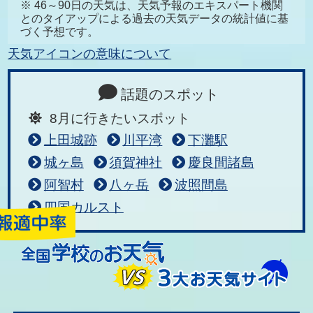
※ 46～90日の天気は、天気予報のエキスパート機関
とのタイアップによる過去の天気データの統計値に基
づく予想です。
天気アイコンの意味について
話題のスポット
8月に行きたいスポット
上田城跡
川平湾
下灘駅
城ヶ島
須賀神社
慶良間諸島
阿智村
八ヶ岳
波照間島
四国カルスト