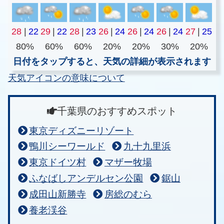
28
|
22
29
|
22
28
|
23
26
|
24
26
|
24
26
|
24
27
|
25
80%
60%
60%
20%
20%
30%
20%
日付をタップすると、天気の詳細が表示されます
天気アイコンの意味について
千葉県のおすすめスポット
東京ディズニーリゾート
鴨川シーワールド
九十九里浜
東京ドイツ村
マザー牧場
ふなばしアンデルセン公園
鋸山
成田山新勝寺
房総のむら
養老渓谷