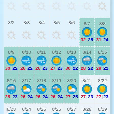
2
8/2
8/3
8/4
8/5
8/6
8/7
8/8
32
|
25
31
|
24
2
8/9
8/10
8/11
8/12
8/13
8/14
8/15
30
|
22
26
|
22
26
|
23
27
|
23
30
|
22
28
|
22
29
|
22
2
8/16
8/17
8/18
8/19
8/20
8/21
8/22
28
|
23
26
|
24
26
|
24
26
|
24
27
|
25
27
|
23
27
|
23
2
8/23
8/24
8/25
8/26
8/27
8/28
8/29