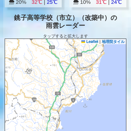
20%
32℃
|
25℃
10%
31℃
|
24℃
銚子高等学校（市立）（改築中）の
雨雲レーダー
タップすると拡大します
Leaflet
|
地理院タイル