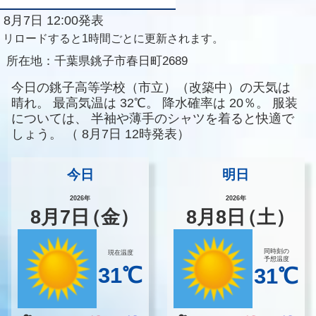
8月7日 12:00発表
リロードすると1時間ごとに更新されます。
所在地：
千葉県銚子市春日町2689
今日の銚子高等学校（市立）（改築中）の天気は
晴れ。
最高気温は
32℃。
降水確率は
20％。
服装
については、
半袖や薄手のシャツを着ると快適で
しょう。
（
8月7日 12時発表）
今日
明日
2026年
2026年
8
月
7
日
（金）
8
月
8
日
（土）
同時刻の
現在温度
予想温度
31℃
31℃