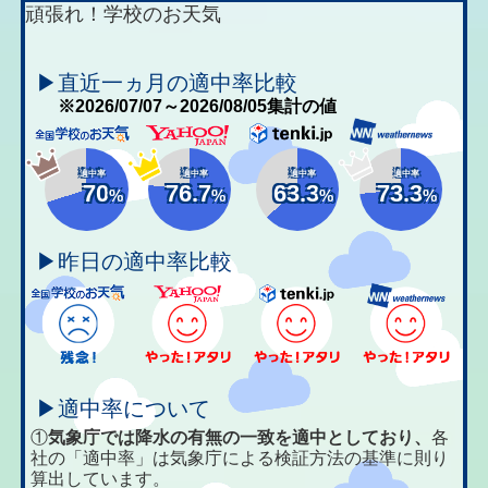
頑張れ！学校のお天気
▶直近一ヵ月の適中率比較
※2026/07/07～2026/08/05集計の値
適中率
適中率
適中率
適中率
70
76.7
63.3
73.3
%
%
%
%
▶昨日の適中率比較
▶適中率について
①
気象庁では降水の有無の一致を適中としており、
各
社の「適中率」は気象庁による検証方法の基準に則り
算出しています。