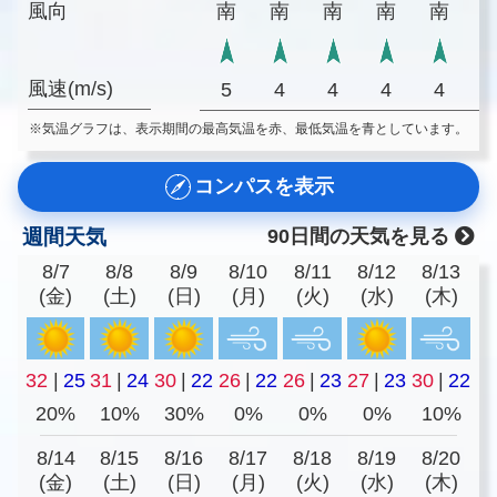
風向
南
南
南
南
南
風速(m/s)
5
4
4
4
4
※気温グラフは、表示期間の最高気温を赤、最低気温を青としています。
コンパスを表示
週間天気
90日間の天気を見る
8/7
8/8
8/9
8/10
8/11
8/12
8/13
(金)
(土)
(日)
(月)
(火)
(水)
(木)
32
|
25
31
|
24
30
|
22
26
|
22
26
|
23
27
|
23
30
|
22
20%
10%
30%
0%
0%
0%
10%
8/14
8/15
8/16
8/17
8/18
8/19
8/20
(金)
(土)
(日)
(月)
(火)
(水)
(木)