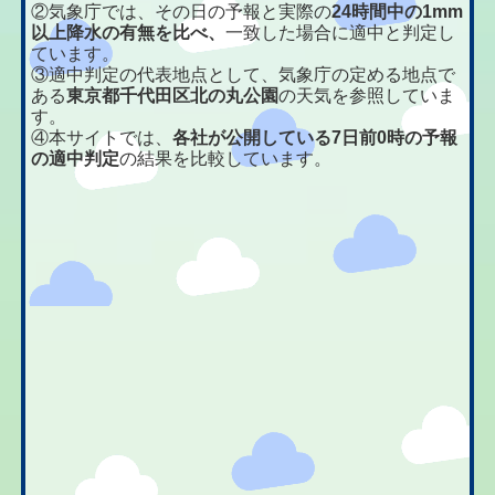
②気象庁では、その日の予報と実際の
24時間中の1mm
以上降水の有無を比べ、
一致した場合に適中と判定し
ています。
③適中判定の代表地点として、気象庁の定める地点で
ある
東京都千代田区北の丸公園
の天気を参照していま
す。
④本サイトでは、
各社が公開している7日前0時の予報
の適中判定
の結果を比較しています。