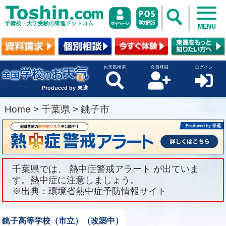
予備校・大学受験の東進ドットコム
MENU
お天気検索
会員登録
ログイン
Produced by 東進
Home
>
千葉県
>
銚子市
千葉県では、 熱中症警戒アラート が出ていま
す。熱中症に注意しましょう。
※出典：環境省熱中症予防情報サイト
銚子高等学校（市立）（改築中）