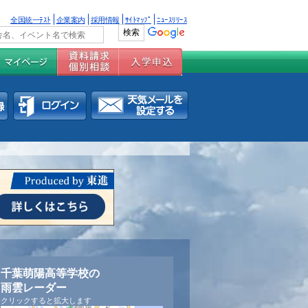
全国統一ﾃｽﾄ
企業案内
採用情報
ｻｲﾄﾏｯﾌﾟ
ﾆｭｰｽﾘﾘｰｽ
千葉萌陽高等学校の
雨雲レーダー
クリックすると拡大します