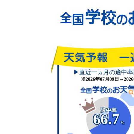
▶直近一ヵ月の適中率
※2026年07月09日～20
適中率
66.7
%