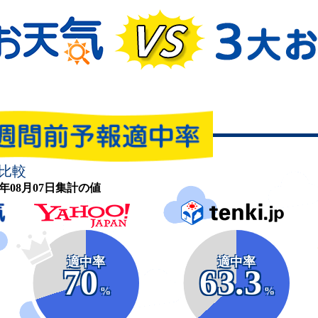
比較
26年08月07日集計の値
適中率
適中率
70
63.3
%
%