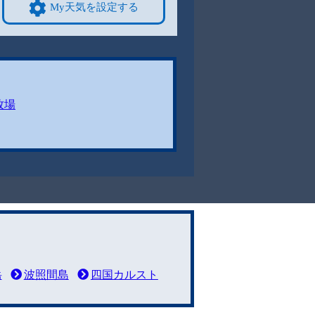
My天気を設定する
牧場
岳
波照間島
四国カルスト