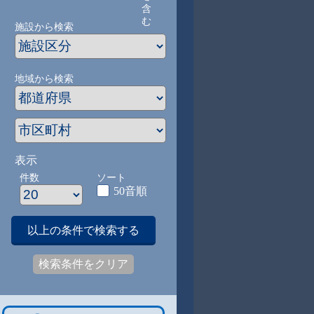
含
む
施設から検索
地域から検索
表示
件数
ソート
50音順
以上の条件で検索する
検索条件をクリア