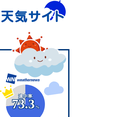
適中率
73.3
%