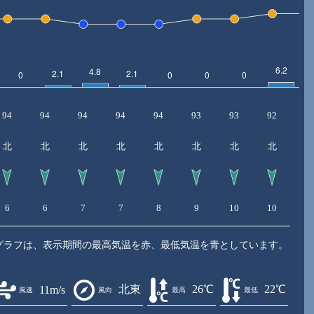
94
94
94
94
94
93
93
92
8
北
北
北
北
北
北
北
北
6
6
7
7
8
9
10
10
1
グラフは、表示期間の最高気温を赤、最低気温を青としています。
北東
26℃
22℃
11m/s
風速
風向
最高
最低