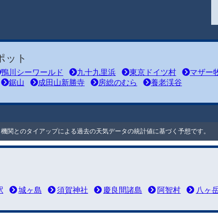
ポット
鴨川シーワールド
九十九里浜
東京ドイツ村
マザー
鋸山
成田山新勝寺
房総のむら
養老渓谷
ート機関とのタイアップによる過去の天気データの統計値に基づく予想です。
駅
城ヶ島
須賀神社
慶良間諸島
阿智村
八ヶ