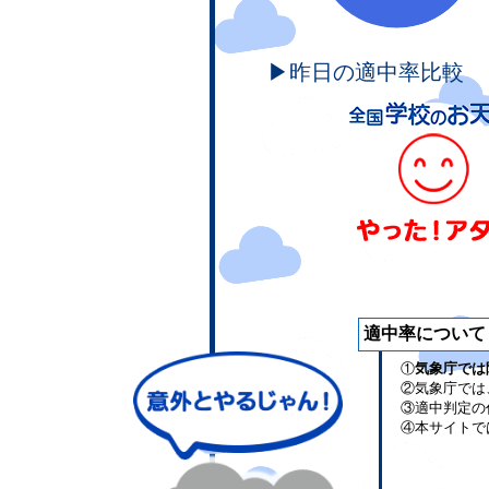
▶昨日の適中率比較
適中率について
①
気象庁では
②気象庁では
③適中判定の
④本サイトで