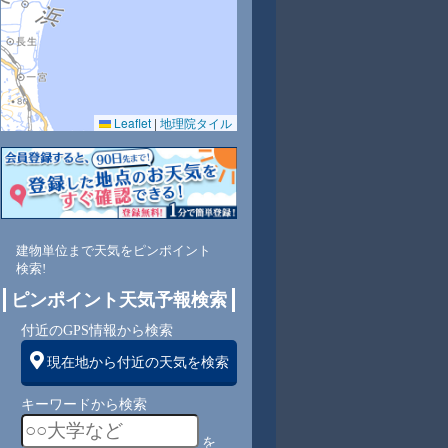
Leaflet
|
地理院タイル
9
86
90
88
86
79
79
80
81
北
北
北
北東
北東
北東
北東
北東
北東
建物単位まで天気をピンポイント
検索!
1
11
11
11
12
12
11
10
10
ピンポイント天気予報検索
付近のGPS情報から検索
現在地から付近の天気を検索
キーワードから検索
を