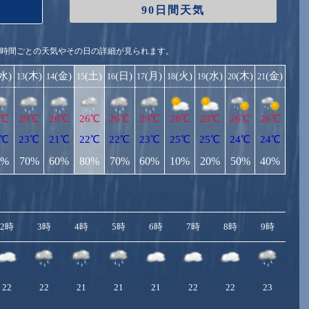
90日間天気
1時間ごとの天気やその日の詳細が見られます。
(水)
(木)
(金)
(土)
(日)
(月)
(火)
(水)
(木)
(金)
13
14
15
16
17
18
19
20
21
9℃
29℃
26℃
26℃
26℃
29℃
28℃
28℃
26℃
26℃
2℃
23℃
21℃
22℃
22℃
23℃
25℃
25℃
24℃
24℃
0%
70%
60%
80%
70%
60%
10%
20%
50%
40%
2時
3時
4時
5時
6時
7時
8時
9時
10
22
22
21
21
21
22
22
23
2