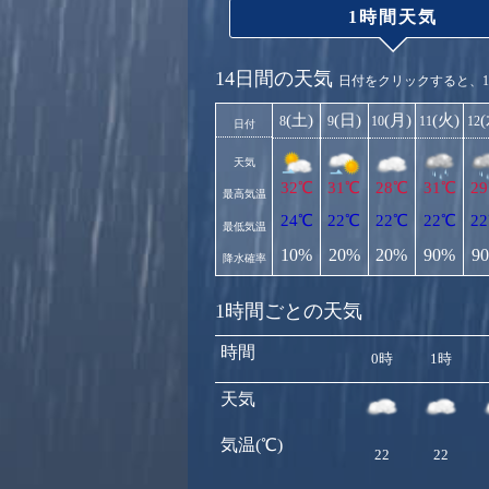
1時間天気
14日間の天気
日付をクリックすると、
(土)
(日)
(月)
(火)
8
9
10
11
12
日付
天気
32℃
31℃
28℃
31℃
2
最高気温
24℃
22℃
22℃
22℃
2
最低気温
10%
20%
20%
90%
9
降水確率
1時間ごとの天気
時間
0時
1時
天気
気温(℃)
22
22