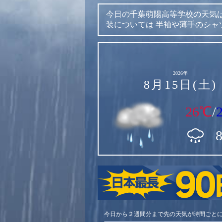
今日の千葉萌陽高等学校の天気
装については
半袖や薄手のシャ
2026年
8月15日(土)
26℃
/
今日から２週間分まで先の天気が時間ごと