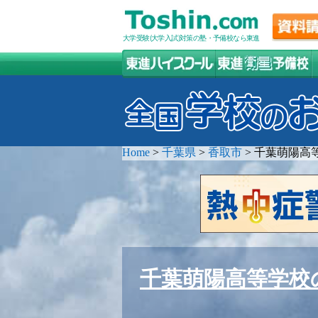
大学受験(大学入試)対策の塾・予備校なら東進
Home
>
千葉県
>
香取市
>
千葉萌陽高
千葉萌陽高等学校