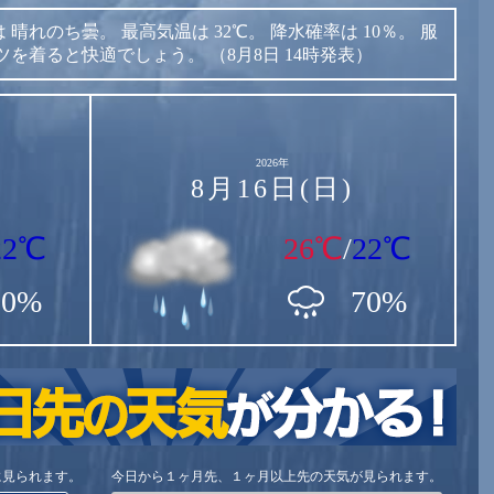
は
晴れのち曇。
最高気温は
32℃。
降水確率は
10％。
服
ツを着ると快適でしょう。
（8月8日 14時発表）
2026年
8月16日(日)
22℃
26℃
/
22℃
80%
70%
に見られます。
今日から１ヶ月先、１ヶ月以上先の天気が見られます。