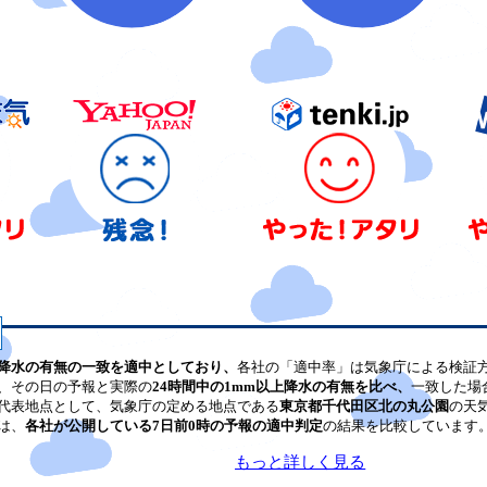
降水の有無の一致を適中としており、
各社の「適中率」は気象庁による検証
、その日の予報と実際の
24時間中の1mm以上降水の有無を比べ、
一致した場
代表地点として、気象庁の定める地点である
東京都千代田区北の丸公園
の天
は、
各社が公開している7日前0時の予報の適中判定
の結果を比較しています
もっと詳しく見る