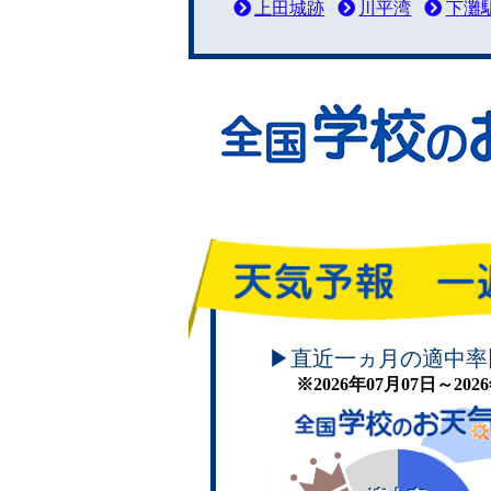
上田城跡
川平湾
下灘
頑張れ！学校のお天気
▶直近一ヵ月の適中率
※2026年07月07日～20