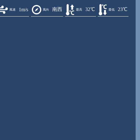
南西
32℃
23℃
1m/s
風速
風向
最高
最低