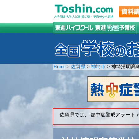
大学受験(大学入試)対策の塾・予備校なら東進
Home
>
佐賀県
>
神埼市
>
神埼清明高
佐賀県では、 熱中症警戒アラート