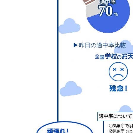
適中率
70
%
▶昨日の適中率比較
適中率について
①
気象庁では
②気象庁では