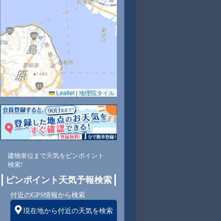
7
28
29
29
30
31
32
31
31
Leaflet
|
地理院タイル
6
67
67
71
71
63
60
61
63
南
南西
西
西
西
西
西
西
西
建物単位まで天気をピンポイント
検索!
1
1
2
2
2
2
2
1
ピンポイント天気予報検索
付近のGPS情報から検索
現在地から付近の天気を検索