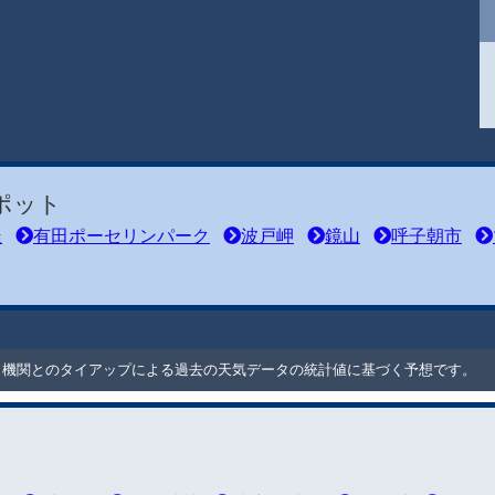
ポット
釜
有田ポーセリンパーク
波戸岬
鏡山
呼子朝市
ート機関とのタイアップによる過去の天気データの統計値に基づく予想です。