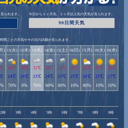
に見られます。
今日から１ヶ月先、１ヶ月以上先の天気が見られます。
90日間天気
1時間ごとの天気やその日の詳細が見られます。
(月)
(火)
(水)
(木)
(金)
(土)
(日)
(月)
(火)
(水)
11
12
13
14
15
16
17
18
19
6℃
36℃
34℃
32℃
33℃
34℃
36℃
32℃
37℃
36℃
6℃
24℃
24℃
23℃
24℃
25℃
25℃
26℃
25℃
27℃
0%
70%
0%
70%
60%
60%
10%
80%
10%
10%
2時
3時
4時
5時
6時
7時
8時
9時
10