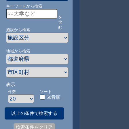
キーワードから検索
を
含
む
施設から検索
地域から検索
表示
件数
ソート
50音順
以上の条件で検索する
検索条件をクリア