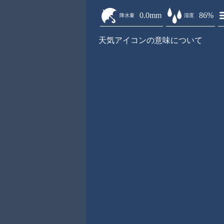
0.0mm
86%
降水量
湿度
天気アイコンの意味について