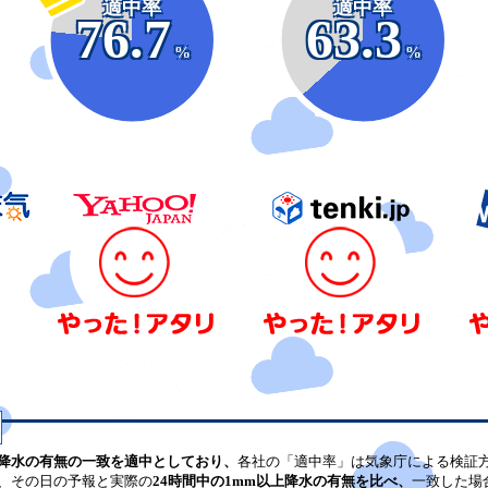
適中率
適中率
76.7
63.3
%
%
降水の有無の一致を適中としており、
各社の「適中率」は気象庁による検証
、その日の予報と実際の
24時間中の1mm以上降水の有無を比べ、
一致した場