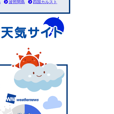
岳
波照間島
四国カルスト