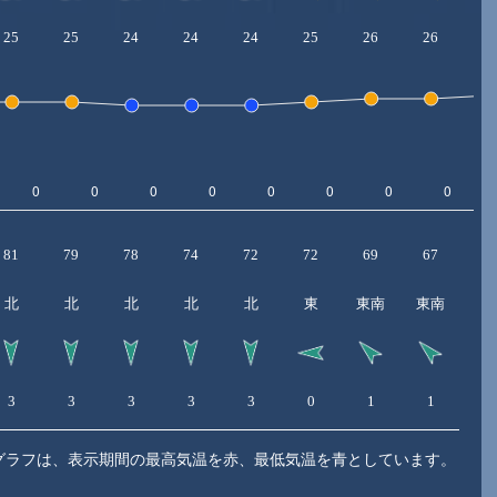
25
25
24
24
24
25
26
26
2
81
79
78
74
72
72
69
67
6
北
北
北
北
北
東
東南
東南
3
3
3
3
3
0
1
1
1
グラフは、表示期間の最高気温を赤、最低気温を青としています。