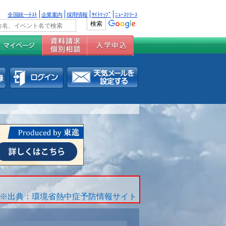
全国統一ﾃｽﾄ
企業案内
採用情報
ｻｲﾄﾏｯﾌﾟ
ﾆｭｰｽﾘﾘｰｽ
※出典：環境省熱中症予防情報サイト