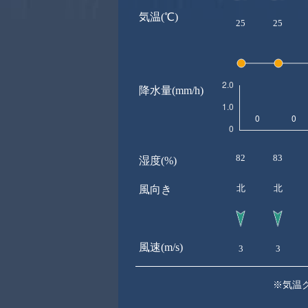
気温(℃)
25
25
降水量(mm/h)
82
83
湿度(%)
北
北
風向き
風速(m/s)
3
3
※気温