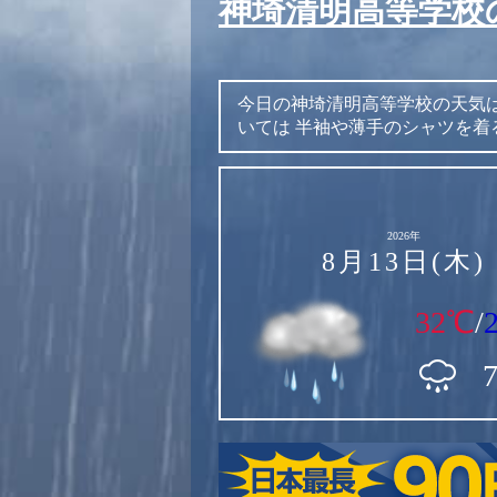
神埼清明高等学校
今日の神埼清明高等学校の天気
いては
半袖や薄手のシャツを着
2026年
8月13日(木)
32℃
/