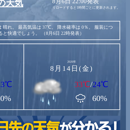
8月6日 22:00発表
の天気
リロードすると1時間ごとに更新されます。
は
晴れ。
最高気温は
37℃。
降水確率は
0％。
服装につ
ると快適でしょう。
（8月6日 22時発表）
2026年
8月14日(金)
23℃
33℃
/
24℃
70%
60%