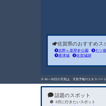
佐賀県のおすすめス
吉野ヶ里歴史公園
七ツ
唐津城
佐賀城跡
※ 46～90日の天気は、天気予報のエキスパ
話題のスポット
8月に行きたいスポット