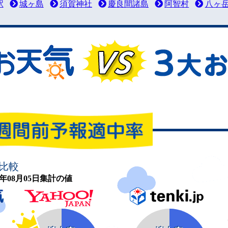
駅
城ヶ島
須賀神社
慶良間諸島
阿智村
八ヶ
比較
26年08月05日集計の値