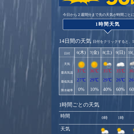
今日から２週間分まで先の天気が時間ごと
1時間天気
14日間の天気
日付をクリックすると、
(木)
(金)
(土)
(日)
6
7
8
9
10
日付
天気
37℃
36℃
35℃
35℃
3
最高気温
27℃
29℃
29℃
26℃
2
最低気温
0%
10%
40%
60%
6
降水確率
1時間ごとの天気
時間
0時
1時
天気