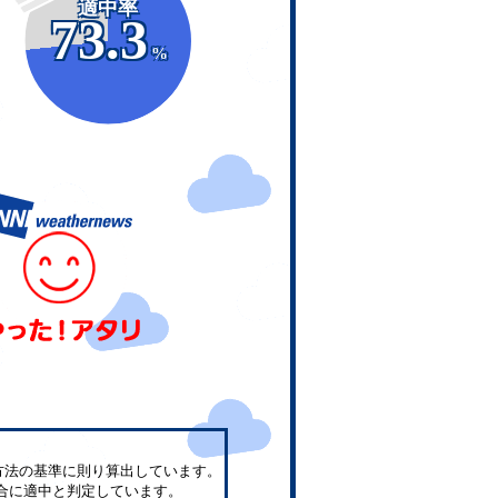
適中率
73.3
%
方法の基準に則り算出しています。
合に適中と判定しています。