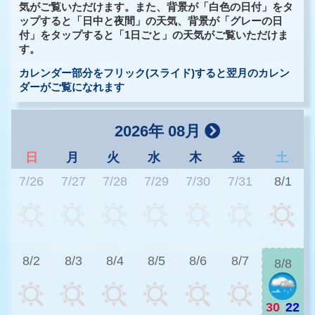
気がご覧いただけます。また、背景が「白色の日付」をタ
ップすると「日中と夜間」の天気、背景が「グレーの日
付」をタップすると「1日ごと」の天気がご覧いただけま
す。
カレンダー部分をフリック(スライド)すると翌月のカレン
ダーがご覧になれます
2026年 08月
日
月
火
水
木
金
土
7/26
7/27
7/28
7/29
7/30
7/31
8/1
2
8/2
8/3
8/4
8/5
8/6
8/7
8/8
30
|
22
2