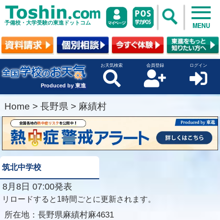
予備校・大学受験の東進ドットコム
MENU
お天気検索
会員登録
ログイン
Produced by 東進
Home
>
長野県
>
麻績村
筑北中学校
8月8日 07:00発表
リロードすると1時間ごとに更新されます。
所在地：
長野県麻績村麻4631