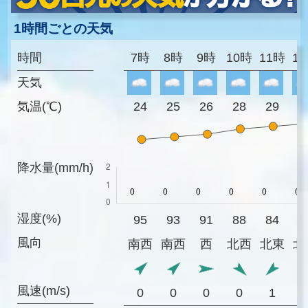
1時間ごとの天気
時間
7時
8時
9時
10時
11時
1
天気
気温(℃)
24
25
26
28
29
3
降水量(mm/h)
湿度(%)
95
93
91
88
84
7
風向
南西
南西
西
北西
北東
北
風速(m/s)
0
0
0
0
1