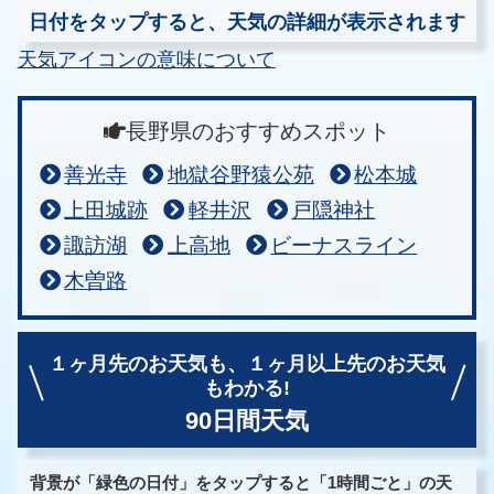
日付をタップすると、天気の詳細が表示されます
天気アイコンの意味について
長野県のおすすめスポット
善光寺
地獄谷野猿公苑
松本城
上田城跡
軽井沢
戸隠神社
諏訪湖
上高地
ビーナスライン
木曽路
１ヶ月先のお天気も、
１ヶ月以上先のお天気
もわかる!
90日間天気
背景が「緑色の日付」をタップすると「1時間ごと」の天