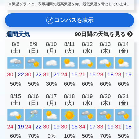
※気温グラフは、表示期間の最高気温を赤、最低気温を青としています。
コンパスを表示
週間天気
90日間の天気を見る
8/8
8/9
8/10
8/11
8/12
8/13
8/14
(土)
(日)
(月)
(火)
(水)
(木)
(金)
30
|
22
30
|
22
31
|
21
24
|
15
21
|
15
28
|
18
23
|
19
50%
50%
30%
60%
60%
60%
60%
8/15
8/16
8/17
8/18
8/19
8/20
8/21
(土)
(日)
(月)
(火)
(水)
(木)
(金)
24
|
19
24
|
22
30
|
19
30
|
15
34
|
17
33
|
19
31
|
18
60%
70%
0%
10%
50%
70%
50%