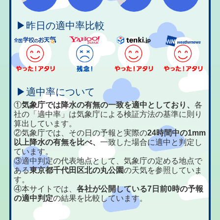
▶昨日の適中率比較
▶適中率について
①
気象庁では降水の有無の一致を適中としており、
各
社の「適中率」は気象庁による検証方法の基準に則り
算出しています。
②気象庁では、その日の予報と実際の
24時間中の1mm
以上降水の有無を比べ、
一致した場合に適中と判定し
ています。
③適中判定の代表地点として、気象庁の定める地点で
ある
東京都千代田区北の丸公園
の天気を参照していま
す。
④本サイトでは、
各社が公開している7日前0時の予報
の適中判定
の結果を比較しています。