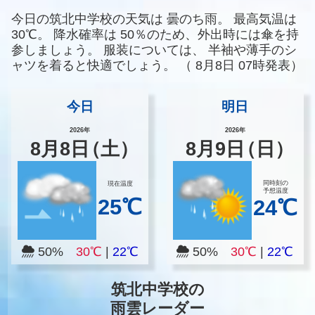
今日の筑北中学校の天気は
曇のち雨。
最高気温は
30℃。
降水確率は
50％のため、外出時には傘を持
参しましょう。
服装については、
半袖や薄手のシ
ャツを着ると快適でしょう。
（
8月8日 07時発表）
今日
明日
2026年
2026年
8
月
8
日
（土）
8
月
9
日
（日）
同時刻の
現在温度
予想温度
25℃
24℃
50%
30℃
|
22℃
50%
30℃
|
22℃
筑北中学校の
雨雲レーダー