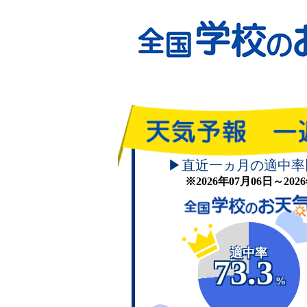
▶直近一ヵ月の適中率
※2026年07月06日～20
適中率
73.3
%