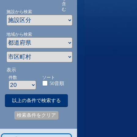
含
む
施設から検索
地域から検索
表示
件数
ソート
50音順
以上の条件で検索する
検索条件をクリア