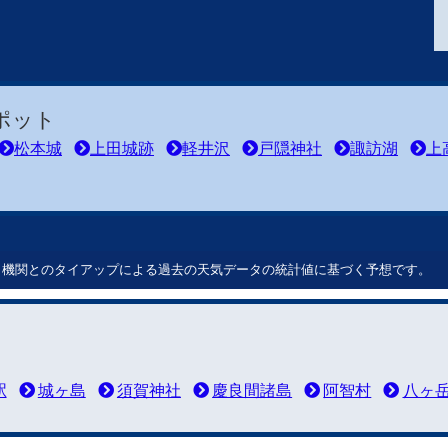
ポット
松本城
上田城跡
軽井沢
戸隠神社
諏訪湖
上
ート機関とのタイアップによる過去の天気データの統計値に基づく予想です。
駅
城ヶ島
須賀神社
慶良間諸島
阿智村
八ヶ