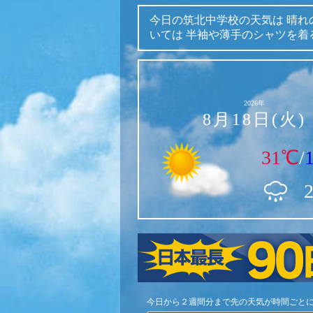
今日の筑北中学校の天気は
晴れ
いては
半袖や薄手のシャツを着
2026年
8月18日(火)
31℃
/
今日から２週間分まで先の天気が時間ごと