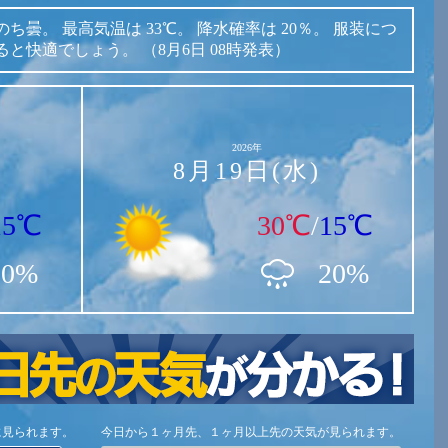
のち曇。
最高気温は
33℃。
降水確率は
20％。
服装につ
ると快適でしょう。
（8月6日 08時発表）
2026年
8月19日(水)
15℃
30℃
/
15℃
20%
20%
に見られます。
今日から１ヶ月先、１ヶ月以上先の天気が見られます。