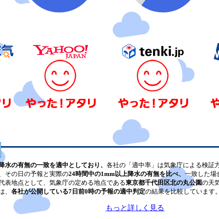
降水の有無の一致を適中としており、
各社の「適中率」は気象庁による検証
、その日の予報と実際の
24時間中の1mm以上降水の有無を比べ、
一致した場
代表地点として、気象庁の定める地点である
東京都千代田区北の丸公園
の天
は、
各社が公開している7日前0時の予報の適中判定
の結果を比較しています
もっと詳しく見る