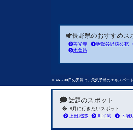
長野県のおすすめス
善光寺
地獄谷野猿公苑
木曽路
※ 46～90日の天気は、天気予報のエキスパ
話題のスポット
8月に行きたいスポット
上田城跡
川平湾
下灘