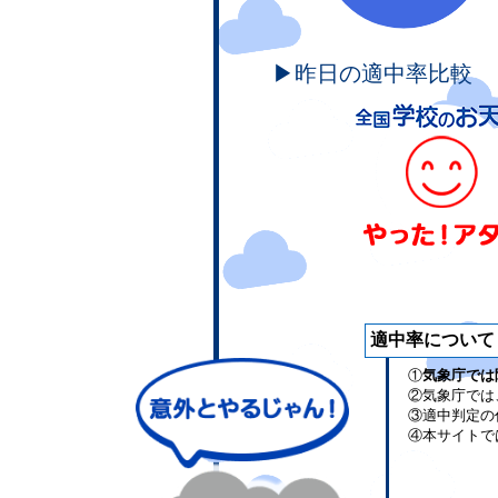
▶昨日の適中率比較
適中率について
①
気象庁では
②気象庁では
③適中判定の
④本サイトで