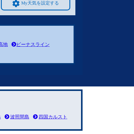
My天気を設定する
高地
ビーナスライン
岳
波照間島
四国カルスト