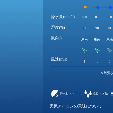
降水量(mm/h)
0.0
0.0
0.0
湿度(%)
89
90
91
風向き
東南
東南
東南
風速(m/s)
1
1
1
※気温
0.0mm
63%
降水量
湿度
天気アイコンの意味について