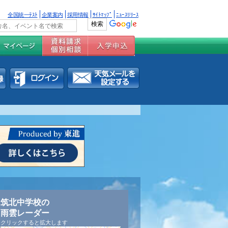
全国統一ﾃｽﾄ
企業案内
採用情報
ｻｲﾄﾏｯﾌﾟ
ﾆｭｰｽﾘﾘｰｽ
筑北中学校の
雨雲レーダー
クリックすると拡大します