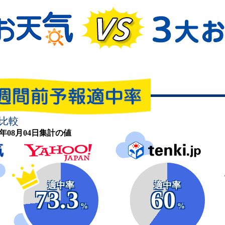
比較
26年08月04日集計の値
適中率
適中率
73.3
60
%
%