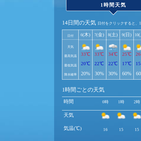
1時間天気
14日間の天気
日付をクリックすると、
(木)
(金)
(土)
(日)
6
7
8
9
10
日付
天気
33℃
33℃
34℃
25℃
2
最高気温
20℃
22℃
22℃
17℃
1
最低気温
20%
30%
30%
60%
6
降水確率
1時間ごとの天気
時間
0時
1時
2時
天気
気温(℃)
16
15
15