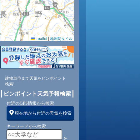
0.0
0.0
0.0
0.0
0.0
0.0
0.0
0.0
0.0
46
45
44
43
51
60
68
73
78
Leaflet
|
地理院タイル
東南
東南
東南
東
東
東
東南
東南
東
1
1
2
2
2
1
1
1
1
建物単位まで天気をピンポイント
検索!
ピンポイント天気予報検索
付近のGPS情報から検索
現在地から付近の天気を検索
キーワードから検索
を