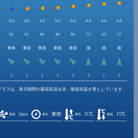
0.0
0.0
0.0
0.0
0.0
0.0
0.0
0.0
0.0
92
91
90
89
80
72
63
57
51
東南
東南
東南
東南
東南
南
南
南
南
1
1
1
1
1
1
1
1
1
グラフは、表示期間の最高気温を赤、最低気温を青としています。
東南
31℃
15℃
2m/s
風速
風向
最高
最低