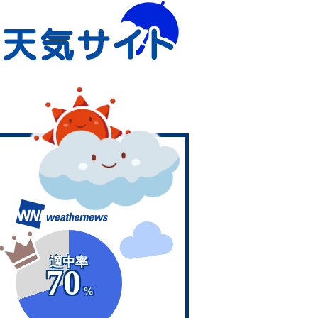
適中率
70
%