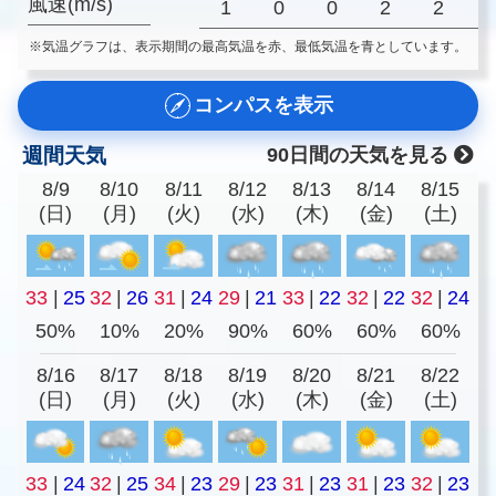
風速(m/s)
1
0
0
2
2
※気温グラフは、表示期間の最高気温を赤、最低気温を青としています。
コンパスを表示
週間天気
90日間の天気を見る
8/9
8/10
8/11
8/12
8/13
8/14
8/15
(日)
(月)
(火)
(水)
(木)
(金)
(土)
33
|
25
32
|
26
31
|
24
29
|
21
33
|
22
32
|
22
32
|
24
50%
10%
20%
90%
60%
60%
60%
8/16
8/17
8/18
8/19
8/20
8/21
8/22
(日)
(月)
(火)
(水)
(木)
(金)
(土)
33
|
24
32
|
25
34
|
23
29
|
23
31
|
23
31
|
23
32
|
23