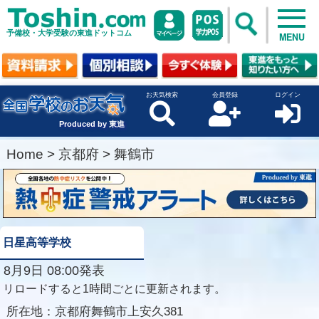
予備校・大学受験の東進ドットコム
MENU
お天気検索
会員登録
ログイン
Produced by 東進
Home
>
京都府
>
舞鶴市
日星高等学校
8月9日 08:00発表
リロードすると1時間ごとに更新されます。
所在地：
京都府舞鶴市上安久381