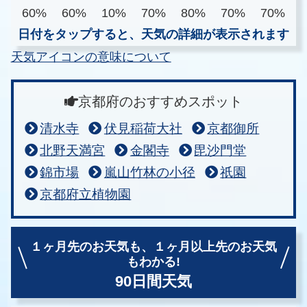
60%
60%
10%
70%
80%
70%
70%
日付をタップすると、天気の詳細が表示されます
天気アイコンの意味について
京都府のおすすめスポット
清水寺
伏見稲荷大社
京都御所
北野天満宮
金閣寺
毘沙門堂
錦市場
嵐山竹林の小径
祇園
京都府立植物園
１ヶ月先のお天気も、
１ヶ月以上先のお天気
もわかる!
90日間天気