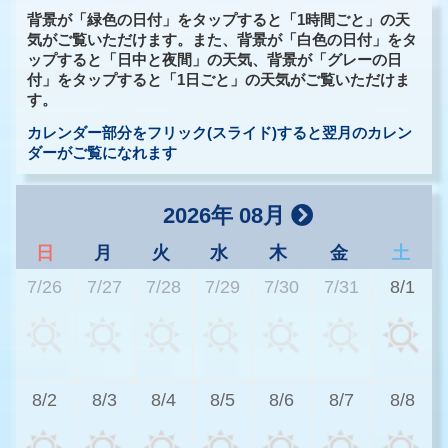
背景が「緑色の日付」をタップすると「1時間ごと」の天
気がご覧いただけます。また、背景が「白色の日付」をタ
ップすると「日中と夜間」の天気、背景が「グレーの日
付」をタップすると「1日ごと」の天気がご覧いただけま
す。
カレンダー部分をフリック(スライド)すると翌月のカレン
ダーがご覧になれます
2026年 08月
日
月
火
水
木
金
土
7/26
7/27
7/28
7/29
7/30
7/31
8/1
2
8/2
8/3
8/4
8/5
8/6
8/7
8/8