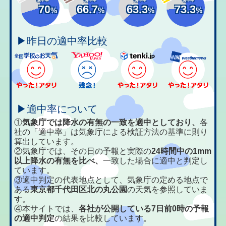
70
66.7
63.3
73.3
%
%
%
%
▶昨日の適中率比較
▶適中率について
①
気象庁では降水の有無の一致を適中としており、
各
社の「適中率」は気象庁による検証方法の基準に則り
算出しています。
②気象庁では、その日の予報と実際の
24時間中の1mm
以上降水の有無を比べ、
一致した場合に適中と判定し
ています。
③適中判定の代表地点として、気象庁の定める地点で
ある
東京都千代田区北の丸公園
の天気を参照していま
す。
④本サイトでは、
各社が公開している7日前0時の予報
の適中判定
の結果を比較しています。