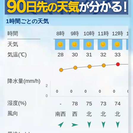
1時間ごとの天気
時間
8時
9時
10時
11時
12時
1
天気
気温(℃)
28
30
31
32
33
3
降水量(mm/h)
湿度(%)
-
78
75
73
74
7
風向
南西
西
北
北
北