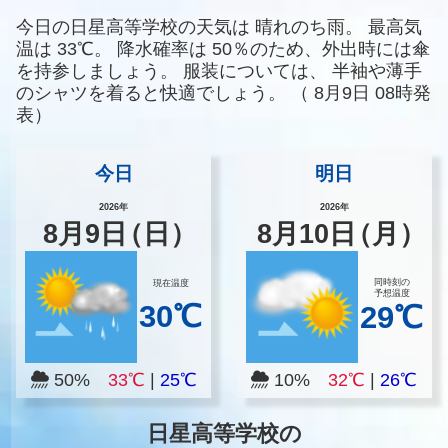
今日の日星高等学校の天気は
晴れのち雨。
最高気
温は
33℃。
降水確率は
50％のため、外出時には傘
を持参しましょう。
服装については、
半袖や薄手
のシャツを着ると快適でしょう。
（
8月9日 08時発
表）
今日
明日
2026年
2026年
8
月
9
日
（日）
8
月
10
日
（月）
同時刻の
現在温度
予想温度
30℃
29℃
50%
33℃
|
25℃
10%
32℃
|
26℃
日星高等学校の