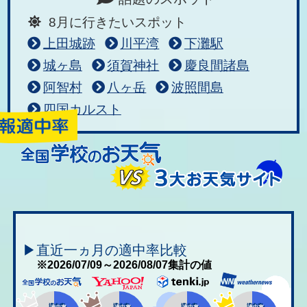
8月に行きたいスポット
上田城跡
川平湾
下灘駅
城ヶ島
須賀神社
慶良間諸島
阿智村
八ヶ岳
波照間島
四国カルスト
▶直近一ヵ月の適中率比較
※2026/07/09～2026/08/07集計の値
適中率
適中率
適中率
適中率