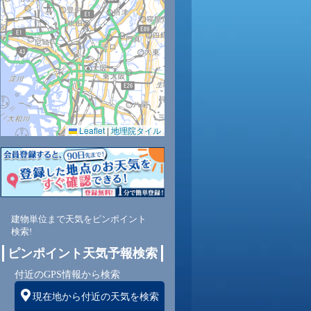
1
32
33
34
34
35
33
31
29
Leaflet
|
地理院タイル
6
51
47
45
43
40
48
56
64
南
東南
東南
南
南西
南西
南
東南
東
建物単位まで天気をピンポイント
検索!
2
3
2
2
2
1
1
1
ピンポイント天気予報検索
付近のGPS情報から検索
現在地から付近の天気を検索