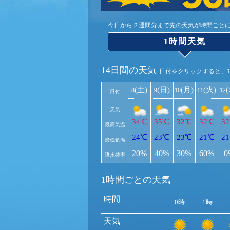
今日から２週間分まで先の天気が時間ごと
1時間天気
14日間の天気
日付をクリックすると、
(土)
(日)
(月)
(火)
8
9
10
11
12
日付
天気
34℃
35℃
32℃
32℃
3
最高気温
24℃
23℃
23℃
21℃
2
最低気温
20%
40%
30%
60%
0
降水確率
1時間ごとの天気
時間
0時
1時
天気