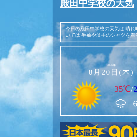
殿田中学校の天気
今日の殿田中学校の天気は
晴れ
いては
半袖や薄手のシャツを着
2026年
8月20日(木)
35℃
/