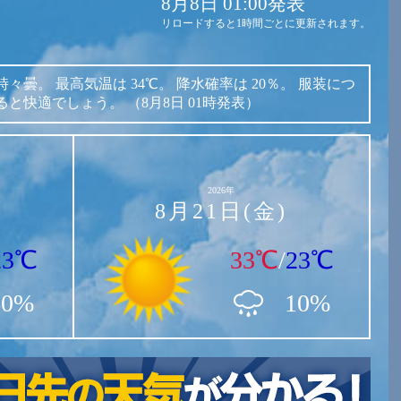
8月8日 01:00発表
リロードすると1時間ごとに更新されます。
時々曇。
最高気温は
34℃。
降水確率は
20％。
服装につ
ると快適でしょう。
（8月8日 01時発表）
2026年
8月21日(金)
23℃
33℃
/
23℃
60%
10%