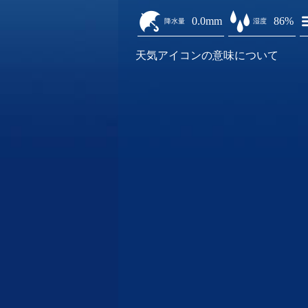
0.0mm
86%
降水量
湿度
天気アイコンの意味について