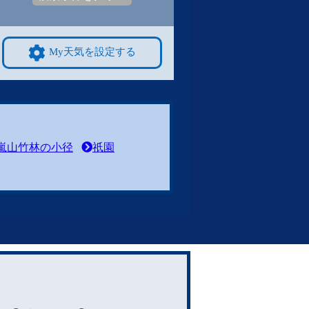
My天気を設定する
嵐山竹林の小径
祇園