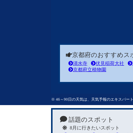
京都府のおすすめス
清水寺
伏見稲荷大社
京都府立植物園
※ 46～90日の天気は、天気予報のエキスパ
話題のスポット
8月に行きたいスポット