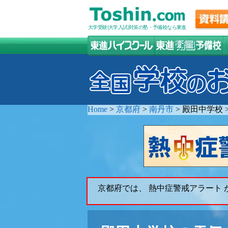
大学受験(大学入試)対策の塾・予備校なら東進
Home
>
京都府
>
南丹市
>
殿田中学校
京都府では、 熱中症警戒アラート