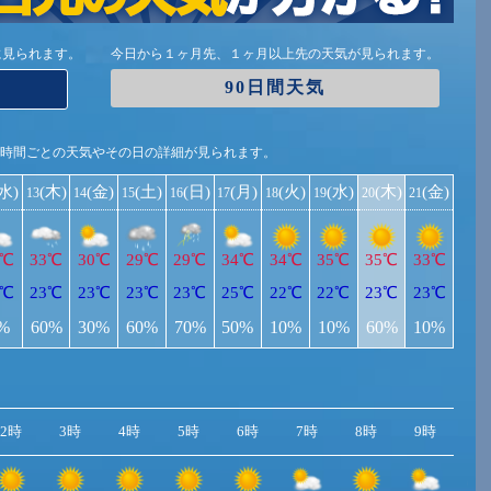
に見られます。
今日から１ヶ月先、１ヶ月以上先の天気が見られます。
90日間天気
1時間ごとの天気やその日の詳細が見られます。
(水)
(木)
(金)
(土)
(日)
(月)
(火)
(水)
(木)
(金)
13
14
15
16
17
18
19
20
21
2℃
33℃
30℃
29℃
29℃
34℃
34℃
35℃
35℃
33℃
1℃
23℃
23℃
23℃
23℃
25℃
22℃
22℃
23℃
23℃
%
60%
30%
60%
70%
50%
10%
10%
60%
10%
2時
3時
4時
5時
6時
7時
8時
9時
10