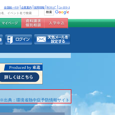
全国統一ﾃｽﾄ
企業案内
採用情報
ｻｲﾄﾏｯﾌﾟ
ﾆｭｰｽﾘﾘｰｽ
※出典：環境省熱中症予防情報サイト