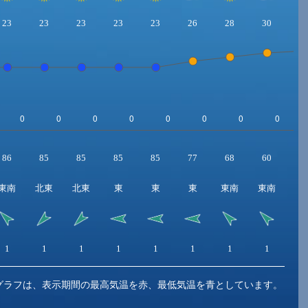
23
23
23
23
23
26
28
30
3
86
85
85
85
85
77
68
60
5
東南
北東
北東
東
東
東
東南
東南
東
1
1
1
1
1
1
1
1
1
グラフは、表示期間の最高気温を赤、最低気温を青としています。