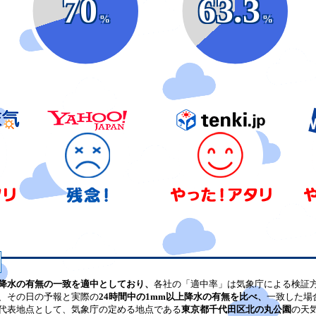
70
63.3
%
%
降水の有無の一致を適中としており、
各社の「適中率」は気象庁による検証
、その日の予報と実際の
24時間中の1mm以上降水の有無を比べ、
一致した場
代表地点として、気象庁の定める地点である
東京都千代田区北の丸公園
の天