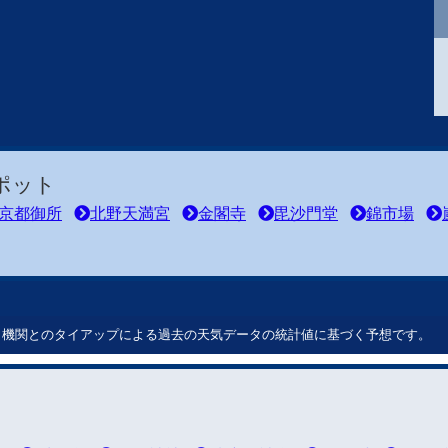
ポット
京都御所
北野天満宮
金閣寺
毘沙門堂
錦市場
ート機関とのタイアップによる過去の天気データの統計値に基づく予想です。