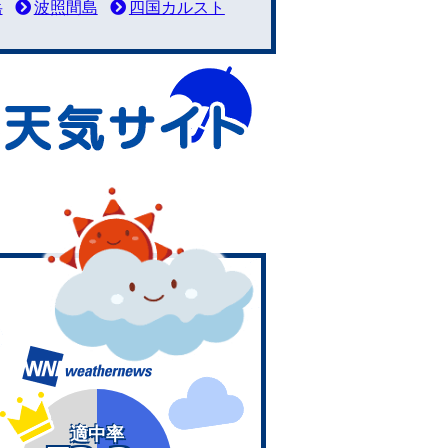
岳
波照間島
四国カルスト
適中率