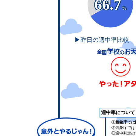
66.7
%
▶昨日の適中率比較
適中率について
①
気象庁では
②気象庁では
③適中判定の