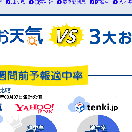
駅
城ヶ島
須賀神社
慶良間諸島
阿智村
八ヶ
比較
26年08月07日集計の値
適中率
適中率