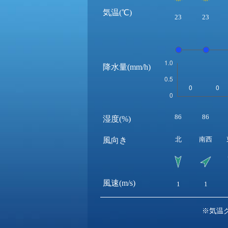
気温(℃)
23
23
降水量(mm/h)
86
86
湿度(%)
北
南西
風向き
風速(m/s)
1
1
※気温