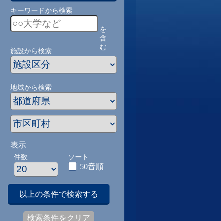
キーワードから検索
を
含
む
施設から検索
地域から検索
表示
件数
ソート
50音順
以上の条件で検索する
検索条件をクリア