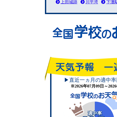
上田城跡
川平湾
下灘
▶直近一ヵ月の適中率
※2026年07月09日～20
適中率