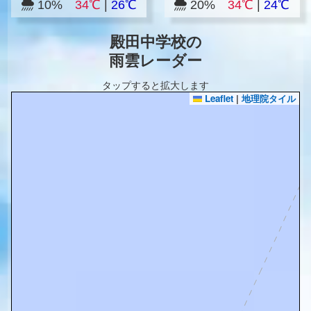
10%
34℃
|
26℃
20%
34℃
|
24℃
殿田中学校の
雨雲レーダー
タップすると拡大します
Leaflet
|
地理院タイル