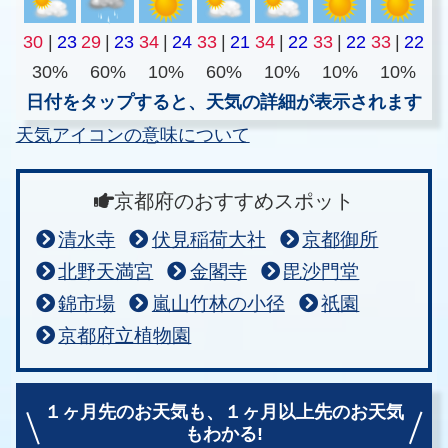
30
|
23
29
|
23
34
|
24
33
|
21
34
|
22
33
|
22
33
|
22
30%
60%
10%
60%
10%
10%
10%
日付をタップすると、天気の詳細が表示されます
天気アイコンの意味について
京都府のおすすめスポット
清水寺
伏見稲荷大社
京都御所
北野天満宮
金閣寺
毘沙門堂
錦市場
嵐山竹林の小径
祇園
京都府立植物園
１ヶ月先のお天気も、
１ヶ月以上先のお天気
もわかる!