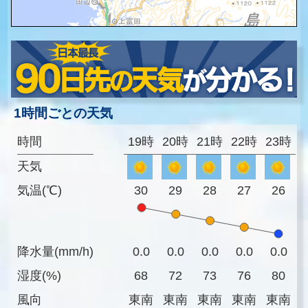
1時間ごとの天気
時間
19時
20時
21時
22時
23時
天気
気温(℃)
30
29
28
27
26
降水量(mm/h)
0.0
0.0
0.0
0.0
0.0
湿度(%)
68
72
73
76
80
風向
東南
東南
東南
東南
東南