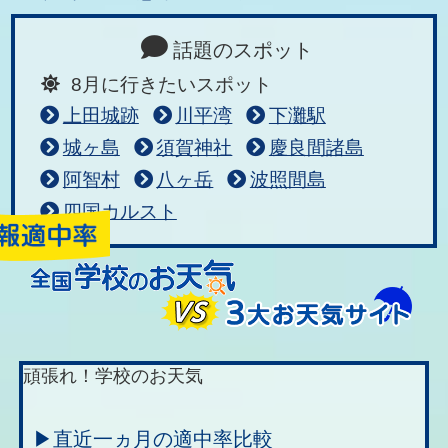
話題のスポット
8月に行きたいスポット
上田城跡
川平湾
下灘駅
城ヶ島
須賀神社
慶良間諸島
阿智村
八ヶ岳
波照間島
四国カルスト
頑張れ！学校のお天気
▶直近一ヵ月の適中率比較