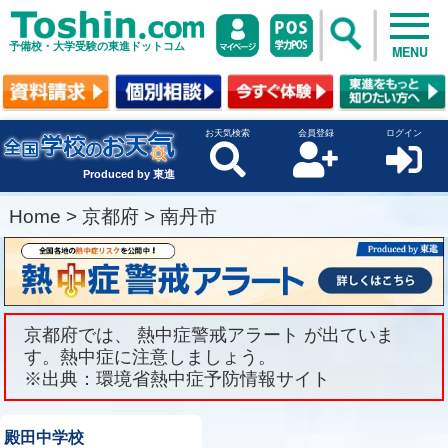
予備校・大学受験の東進ドットコム
MENU
お天気検索
会員登録
ログイン
Produced by 東進
Home
>
京都府
>
南丹市
京都府では、 熱中症警戒アラート が出ていま
す。熱中症に注意しましょう。
※出典：環境省熱中症予防情報サイト
殿田中学校