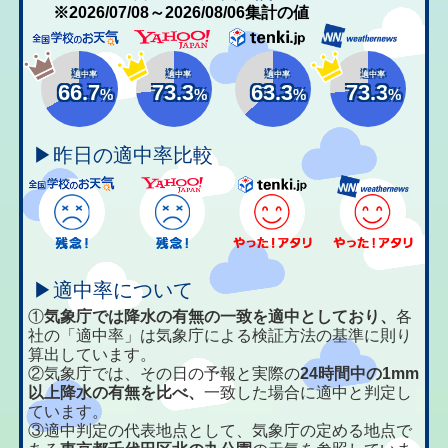
※2026/07/08～2026/08/06集計の値
適中率
適中率
適中率
適中率
66.7
73.3
63.3
73.3
%
%
%
%
▶昨日の適中率比較
▶適中率について
①
気象庁では降水の有無の一致を適中としており、
各
社の「適中率」は気象庁による検証方法の基準に則り
算出しています。
②気象庁では、その日の予報と実際の
24時間中の1mm
以上降水の有無を比べ、
一致した場合に適中と判定し
ています。
③適中判定の代表地点として、気象庁の定める地点で