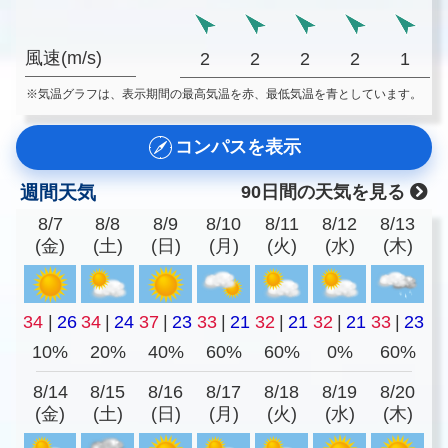
風速(m/s)
2
2
2
2
1
※気温グラフは、表示期間の最高気温を赤、最低気温を青としています。
コンパスを表示
週間天気
90日間の天気を見る
8/7
8/8
8/9
8/10
8/11
8/12
8/13
(金)
(土)
(日)
(月)
(火)
(水)
(木)
34
|
26
34
|
24
37
|
23
33
|
21
32
|
21
32
|
21
33
|
23
10%
20%
40%
60%
60%
0%
60%
8/14
8/15
8/16
8/17
8/18
8/19
8/20
(金)
(土)
(日)
(月)
(火)
(水)
(木)