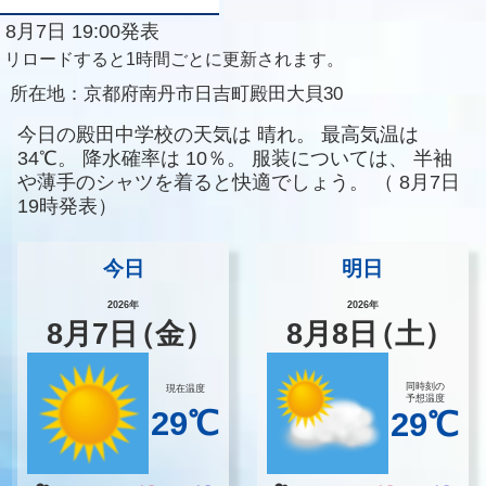
8月7日 19:00発表
リロードすると1時間ごとに更新されます。
所在地：
京都府南丹市日吉町殿田大貝30
今日の殿田中学校の天気は
晴れ。
最高気温は
34℃。
降水確率は
10％。
服装については、
半袖
や薄手のシャツを着ると快適でしょう。
（
8月7日
19時発表）
今日
明日
2026年
2026年
8
月
7
日
（金）
8
月
8
日
（土）
同時刻の
現在温度
予想温度
29℃
29℃