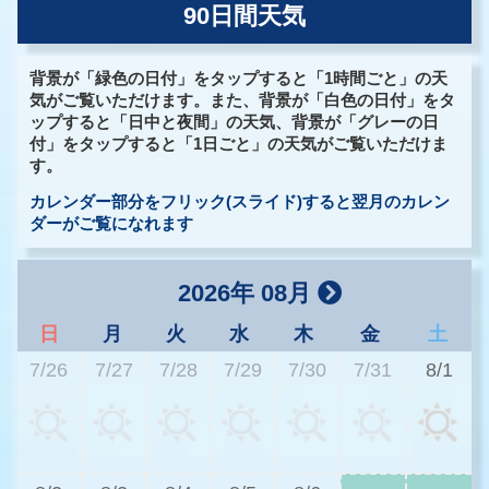
90日間天気
背景が「緑色の日付」をタップすると「1時間ごと」の天
気がご覧いただけます。また、背景が「白色の日付」をタ
ップすると「日中と夜間」の天気、背景が「グレーの日
付」をタップすると「1日ごと」の天気がご覧いただけま
す。
カレンダー部分をフリック(スライド)すると翌月のカレン
ダーがご覧になれます
2026年 08月
日
月
火
水
木
金
土
7/26
7/27
7/28
7/29
7/30
7/31
8/1
3