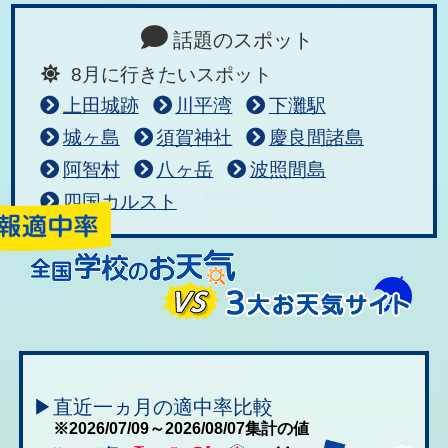
話題のスポット
8月に行きたいスポット
上田城跡
川平湾
下灘駅
城ヶ島
須賀神社
慶良間諸島
阿智村
八ヶ岳
波照間島
四国カルスト
▶直近一ヵ月の適中率比較
※2026/07/09～2026/08/07集計の値