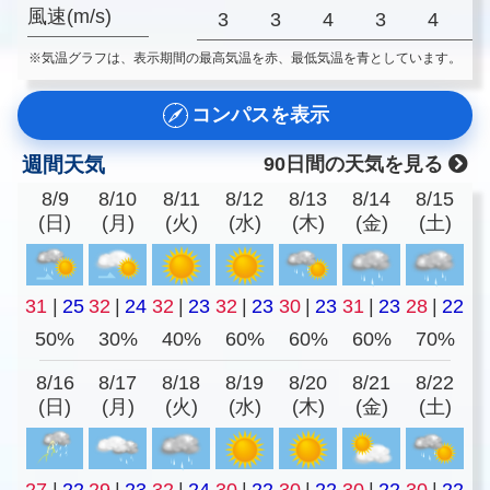
風速(m/s)
3
3
4
3
4
※気温グラフは、表示期間の最高気温を赤、最低気温を青としています。
コンパスを表示
週間天気
90日間の天気を見る
8/9
8/10
8/11
8/12
8/13
8/14
8/15
(日)
(月)
(火)
(水)
(木)
(金)
(土)
31
|
25
32
|
24
32
|
23
32
|
23
30
|
23
31
|
23
28
|
22
50%
30%
40%
60%
60%
60%
70%
8/16
8/17
8/18
8/19
8/20
8/21
8/22
(日)
(月)
(火)
(水)
(木)
(金)
(土)
27
|
22
29
|
23
32
|
24
30
|
22
30
|
22
30
|
22
30
|
22