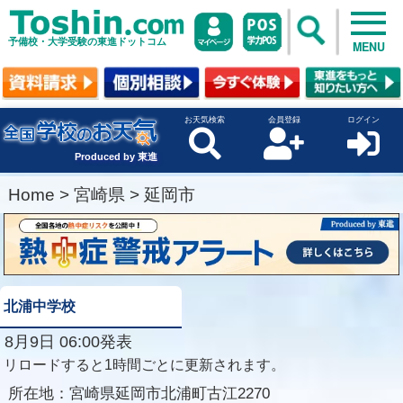
予備校・大学受験の東進ドットコム
MENU
お天気検索
会員登録
ログイン
Produced by 東進
Home
>
宮崎県
>
延岡市
北浦中学校
8月9日 06:00発表
リロードすると1時間ごとに更新されます。
所在地：
宮崎県延岡市北浦町古江2270