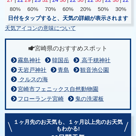
80%
60%
70%
60%
20%
50%
30%
日付をタップすると、天気の詳細が表示されます
天気アイコンの意味について
宮崎県のおすすめスポット
霧島神社
韓国岳
高千穂神社
天岩戸神社
青島
観音池公園
クルスの海
宮崎市フェニックス自然動物園
フローランテ宮崎
鬼の洗濯板
１ヶ月先のお天気も、
１ヶ月以上先のお天気
もわかる!