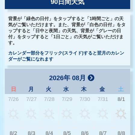
90日間天気
背景が「緑色の日付」をタップすると「1時間ごと」の天
気がご覧いただけます。また、背景が「白色の日付」をタ
ップすると「日中と夜間」の天気、背景が「グレーの日
付」をタップすると「1日ごと」の天気がご覧いただけま
す。
カレンダー部分をフリック(スライド)すると翌月のカレン
ダーがご覧になれます
2026年 08月
日
月
火
水
木
金
土
7/26
7/27
7/28
7/29
7/30
7/31
8/1
3
8/2
8/3
8/4
8/5
8/6
8/7
8/8