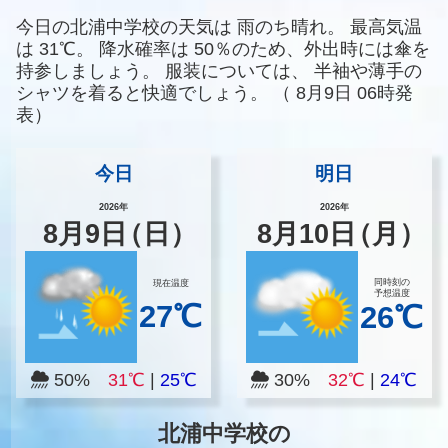
今日の北浦中学校の天気は
雨のち晴れ。
最高気温
は
31℃。
降水確率は
50％のため、外出時には傘を
持参しましょう。
服装については、
半袖や薄手の
シャツを着ると快適でしょう。
（
8月9日 06時発
表）
今日
明日
2026年
2026年
8
月
9
日
（日）
8
月
10
日
（月）
同時刻の
現在温度
予想温度
27℃
26℃
50%
31℃
|
25℃
30%
32℃
|
24℃
北浦中学校の