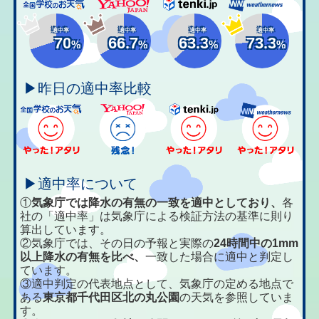
適中率
適中率
適中率
適中率
70
66.7
63.3
73.3
%
%
%
%
▶昨日の適中率比較
▶適中率について
①
気象庁では降水の有無の一致を適中としており、
各
社の「適中率」は気象庁による検証方法の基準に則り
算出しています。
②気象庁では、その日の予報と実際の
24時間中の1mm
以上降水の有無を比べ、
一致した場合に適中と判定し
ています。
③適中判定の代表地点として、気象庁の定める地点で
ある
東京都千代田区北の丸公園
の天気を参照していま
す。