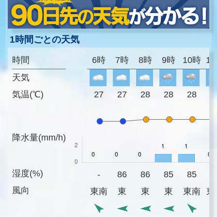
1時間ごとの天気
時間
6時
7時
8時
9時
10時
1
天気
気温(℃)
27
27
28
28
28
2
降水量(mm/h)
湿度(%)
-
86
86
85
85
8
風向
東南
東
東
東
東南
東