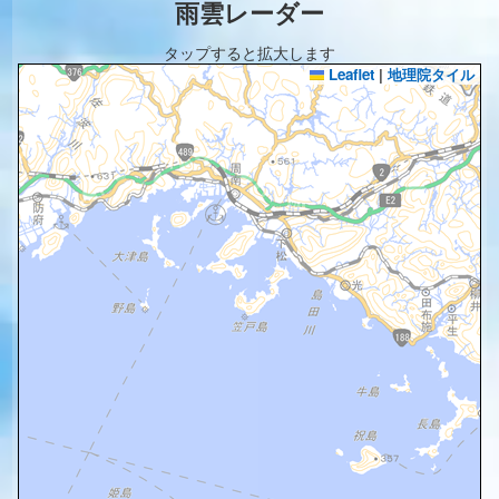
雨雲レーダー
タップすると拡大します
Leaflet
|
地理院タイル