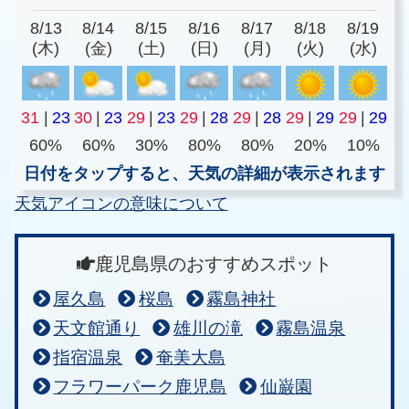
8/13
8/14
8/15
8/16
8/17
8/18
8/19
(木)
(金)
(土)
(日)
(月)
(火)
(水)
31
|
23
30
|
23
29
|
23
29
|
28
29
|
28
29
|
29
29
|
29
60%
60%
30%
80%
80%
20%
10%
日付をタップすると、天気の詳細が表示されます
天気アイコンの意味について
鹿児島県のおすすめスポット
屋久島
桜島
霧島神社
天文館通り
雄川の滝
霧島温泉
指宿温泉
奄美大島
フラワーパーク鹿児島
仙巌園