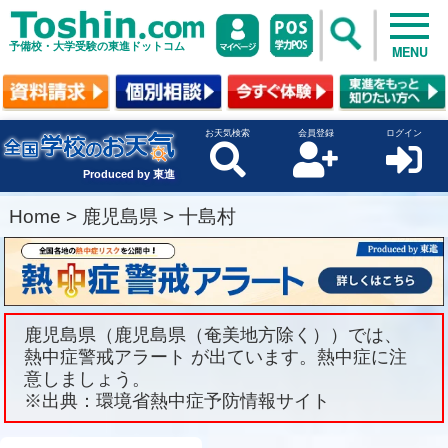
予備校・大学受験の東進ドットコム
MENU
お天気検索
会員登録
ログイン
Produced by 東進
Home
>
鹿児島県
>
十島村
鹿児島県（鹿児島県（奄美地方除く））では、
熱中症警戒アラート が出ています。熱中症に注
意しましょう。
※出典：環境省熱中症予防情報サイト