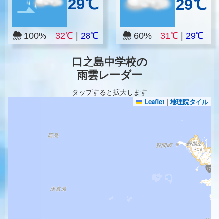
29℃
29℃
100%
32℃
|
28℃
60%
31℃
|
29℃
口之島中学校の
雨雲レーダー
タップすると拡大します
Leaflet
|
地理院タイル