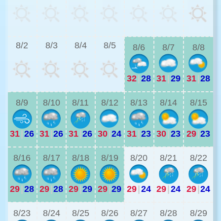
2
8/2
8/3
8/4
8/5
8/6
8/7
8/8
32
|
28
31
|
29
31
|
28
2
8/9
8/10
8/11
8/12
8/13
8/14
8/15
31
|
26
31
|
26
31
|
26
30
|
24
31
|
23
30
|
23
29
|
23
2
8/16
8/17
8/18
8/19
8/20
8/21
8/22
29
|
28
29
|
28
29
|
29
29
|
29
29
|
24
29
|
24
29
|
24
2
8/23
8/24
8/25
8/26
8/27
8/28
8/29