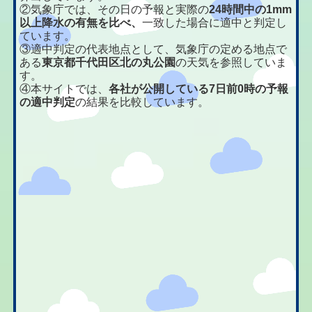
②気象庁では、その日の予報と実際の
24時間中の1mm
以上降水の有無を比べ、
一致した場合に適中と判定し
ています。
③適中判定の代表地点として、気象庁の定める地点で
ある
東京都千代田区北の丸公園
の天気を参照していま
す。
④本サイトでは、
各社が公開している7日前0時の予報
の適中判定
の結果を比較しています。