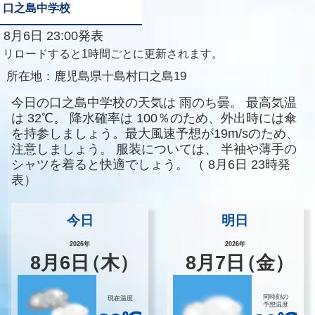
口之島中学校
8月6日 23:00発表
リロードすると1時間ごとに更新されます。
所在地：
鹿児島県十島村口之島19
今日の口之島中学校の天気は
雨のち曇。
最高気温
は
32℃。
降水確率は
100％のため、外出時には傘
を持参しましょう。最大風速予想が19m/sのため、
注意しましょう。
服装については、
半袖や薄手の
シャツを着ると快適でしょう。
（
8月6日 23時発
表）
今日
明日
2026年
2026年
8
月
6
日
（木）
8
月
7
日
（金）
同時刻の
現在温度
予想温度