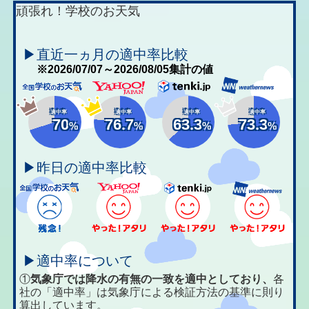
頑張れ！学校のお天気
▶直近一ヵ月の適中率比較
※2026/07/07～2026/08/05集計の値
適中率
適中率
適中率
適中率
70
76.7
63.3
73.3
%
%
%
%
▶昨日の適中率比較
▶適中率について
①
気象庁では降水の有無の一致を適中としており、
各
社の「適中率」は気象庁による検証方法の基準に則り
算出しています。