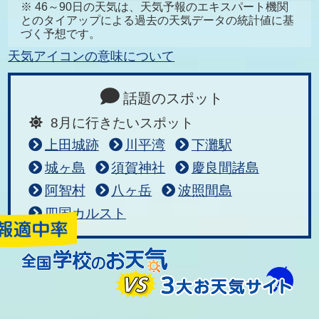
※ 46～90日の天気は、天気予報のエキスパート機関
とのタイアップによる過去の天気データの統計値に基
づく予想です。
天気アイコンの意味について
話題のスポット
8月に行きたいスポット
上田城跡
川平湾
下灘駅
城ヶ島
須賀神社
慶良間諸島
阿智村
八ヶ岳
波照間島
四国カルスト