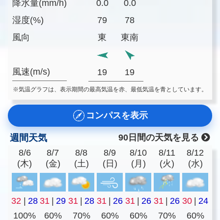
降水量(mm/h)
0.0
0.0
湿度(%)
79
78
風向
東
東南
風速(m/s)
19
19
※気温グラフは、表示期間の最高気温を赤、最低気温を青としています。
コンパスを表示
週間天気
90日間の天気を見る
8/6
8/7
8/8
8/9
8/10
8/11
8/12
(木)
(金)
(土)
(日)
(月)
(火)
(水)
32
|
28
31
|
29
31
|
28
31
|
26
31
|
26
31
|
26
30
|
24
100%
60%
70%
60%
60%
70%
60%