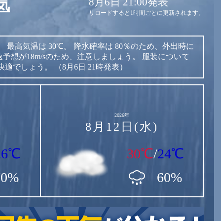
8月6日 21:00発表
気
リロードすると1時間ごとに更新されます。
。
最高気温は
30℃。
降水確率は
80％のため、外出時に
予想が18m/sのため、注意しましょう。
服装について
快適でしょう。
（8月6日 21時発表）
2026年
8月12日(水)
26℃
30℃
/
24℃
70%
60%