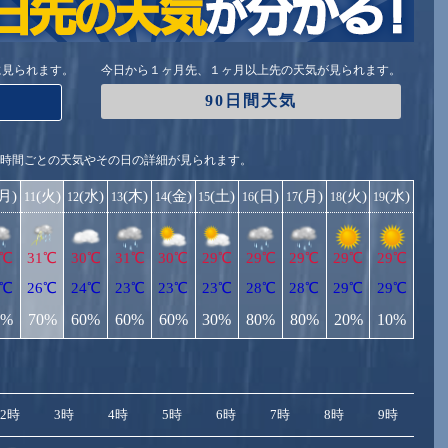
に見られます。
今日から１ヶ月先、１ヶ月以上先の天気が見られます。
90日間天気
1時間ごとの天気やその日の詳細が見られます。
(月)
(火)
(水)
(木)
(金)
(土)
(日)
(月)
(火)
(水)
11
12
13
14
15
16
17
18
19
1℃
31℃
30℃
31℃
30℃
29℃
29℃
29℃
29℃
29℃
6℃
26℃
24℃
23℃
23℃
23℃
28℃
28℃
29℃
29℃
0%
70%
60%
60%
60%
30%
80%
80%
20%
10%
2時
3時
4時
5時
6時
7時
8時
9時
10