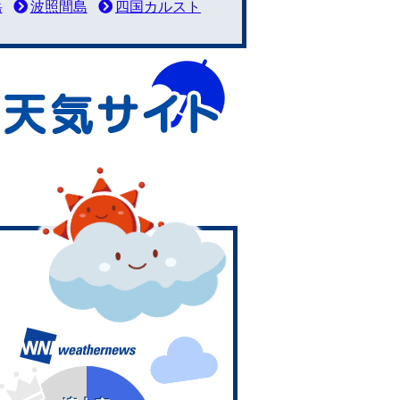
岳
波照間島
四国カルスト