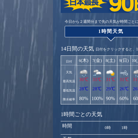
今日から２週間分まで先の天気が時間ごと
1時間天気
14日間の天気
日付をクリックすると、
(木)
(金)
(土)
(日)
6
7
8
9
10
日付
天気
30℃
33℃
31℃
31℃
3
最高気温
28℃
28℃
29℃
26℃
2
最低気温
80%
100%
90%
60%
6
降水確率
1時間ごとの天気
時間
0時
1時