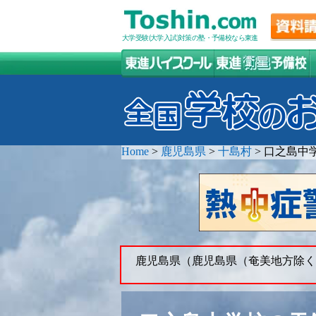
大学受験(大学入試)対策の塾・予備校なら東進
Home
>
鹿児島県
>
十島村
>
口之島中
鹿児島県（鹿児島県（奄美地方除く