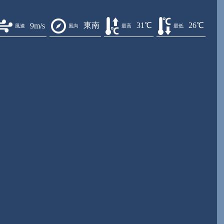
東南
31℃
26℃
9m/s
風速
風向
最高
最低