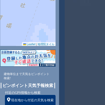
8
29
30
31
30
29
29
27
28
Leaflet
|
地理院タイル
7
73
69
65
75
73
73
86
78
南
東南
東南
東南
東南
東南
東南
東南
東南
建物単位まで天気をピンポイント
検索!
ピンポイント天気予報検索
9
10
9
9
9
9
9
9
付近のGPS情報から検索
現在地から付近の天気を検索