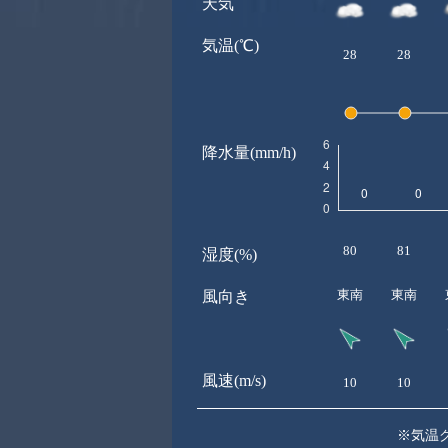
天気
気温(℃)
28
28
降水量(mm/h)
80
81
湿度(%)
東南
東南
風向き
風速(m/s)
10
10
※気温