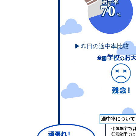
適中率
70
%
▶昨日の適中率比較
適中率について
①
気象庁では
②気象庁では