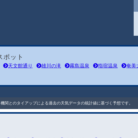
スポット
天文館通り
雄川の滝
霧島温泉
指宿温泉
奄美
ート機関とのタイアップによる過去の天気データの統計値に基づく予想です。