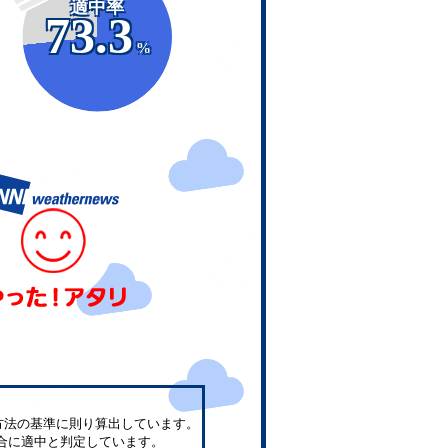
適中率
73.3
%
方法の基準に則り算出しています。
合に適中と判定しています。