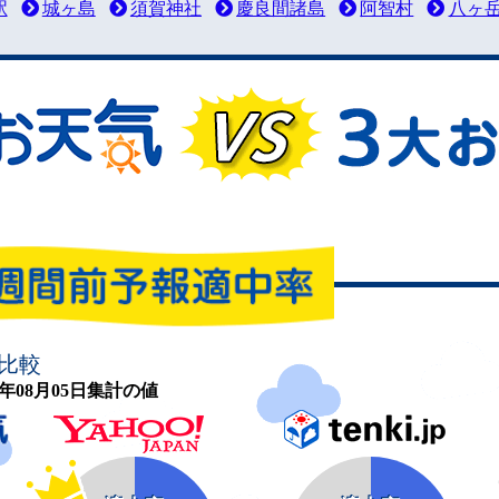
駅
城ヶ島
須賀神社
慶良間諸島
阿智村
八ヶ
比較
26年08月05日集計の値