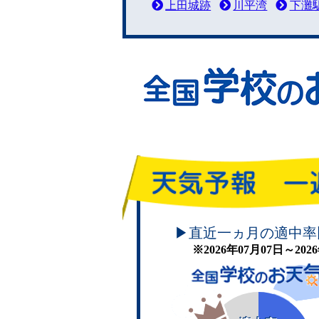
上田城跡
川平湾
下灘
頑張れ！学校のお天気
▶直近一ヵ月の適中率
※2026年07月07日～20