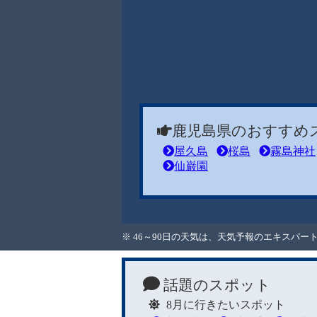
鹿児島県のおすすめ
屋久島
桜島
霧島神社
仙巌園
※ 46～90日の天気は、天気予報のエキスパ
話題のスポット
8月に行きたいスポット