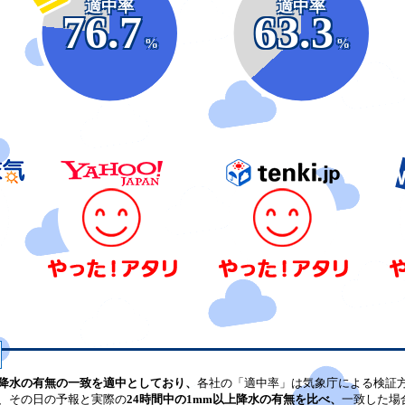
適中率
適中率
76.7
63.3
%
%
降水の有無の一致を適中としており、
各社の「適中率」は気象庁による検証
、その日の予報と実際の
24時間中の1mm以上降水の有無を比べ、
一致した場