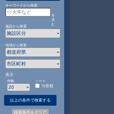
キーワードから検索
を
含
む
施設から検索
地域から検索
表示
件数
ソート
50音順
以上の条件で検索する
検索条件をクリア