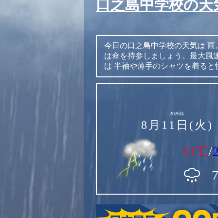
口之島中学校の天
今日の口之島中学校の天気は
雨
は傘を持参しましょう。最大風速
は
半袖や薄手のシャツを着ると
2026年
8月11日(火)
31℃
/