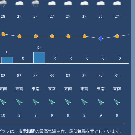
28
27
27
27
27
27
26
27
2
82
82
83
83
83
82
87
81
7
東南
東南
東南
東南
東南
東南
東南
東南
東
10
9
9
9
9
9
9
9
9
グラフは、表示期間の最高気温を赤、最低気温を青としています。