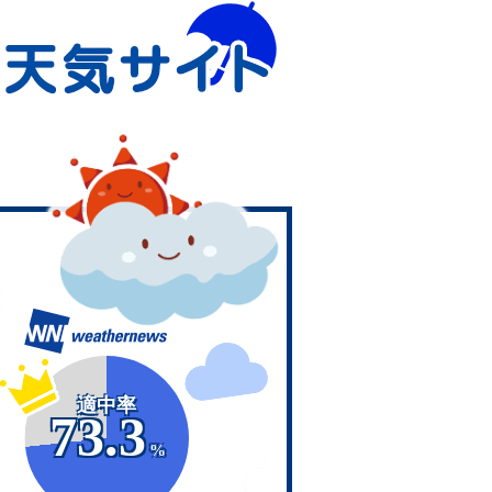
適中率
73.3
%