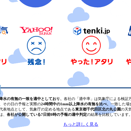
降水の有無の一致を適中としており、
各社の「適中率」は気象庁による検証
、その日の予報と実際の
24時間中の1mm以上降水の有無を比べ、
一致した場
代表地点として、気象庁の定める地点である
東京都千代田区北の丸公園
の天
は、
各社が公開している7日前0時の予報の適中判定
の結果を比較しています
もっと詳しく見る