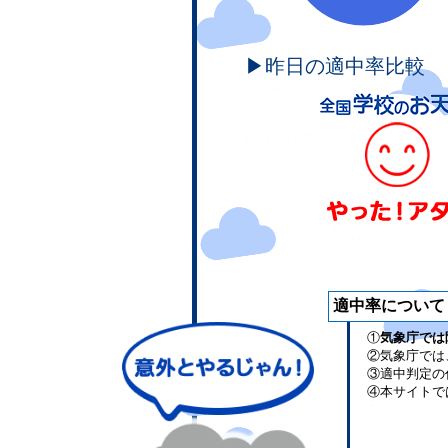
▶昨日の適中率比較
適中率について
①
気象庁では
②気象庁では
③適中判定の
④本サイトで