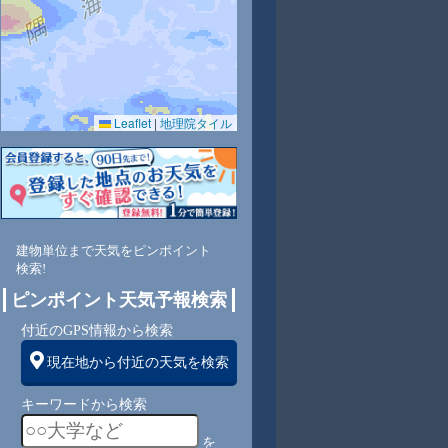
Leaflet
|
地理院タイル
6
66
66
65
66
74
72
72
72
東
東南
東南
東南
東南
東南
東南
東南
東
建物単位まで天気をピンポイント
検索!
ピンポイント天気予報検索
5
5
6
6
6
5
5
4
付近のGPS情報から検索
現在地から付近の天気を検索
キーワードから検索
を