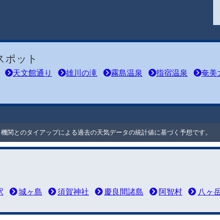
スポット
天文館通り
雄川の滝
霧島温泉
指宿温泉
奄美
ート機関とのタイアップによる過去の天気データの統計値に基づく予想です。
駅
城ヶ島
須賀神社
慶良間諸島
阿智村
八ヶ