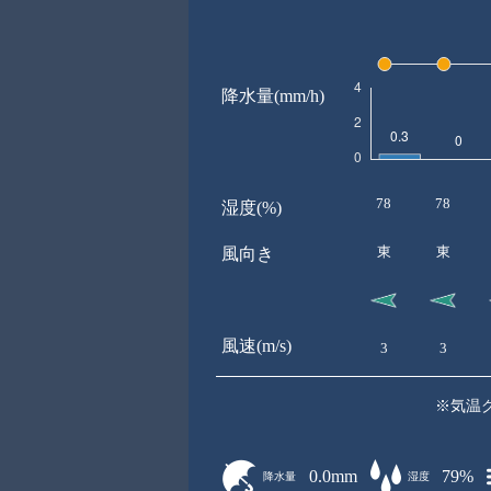
降水量(mm/h)
78
78
湿度(%)
東
東
風向き
風速(m/s)
3
3
※気温
0.0mm
79%
降水量
湿度