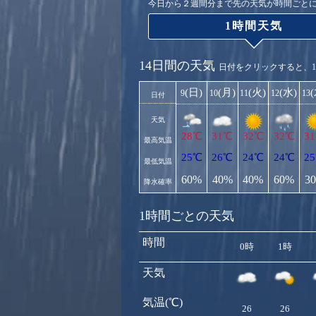
今日から２週間分まで先の天気が時間ごと
1時間天気
14日間の天気
日付をクリックすると、
(日)
(月)
(火)
(水)
9
10
11
12
13
日付
天気
28℃
31℃
32℃
32℃
3
最高気温
25℃
26℃
24℃
24℃
2
最低気温
60%
40%
40%
60%
3
降水確率
1時間ごとの天気
時間
0時
1時
天気
気温(℃)
26
26