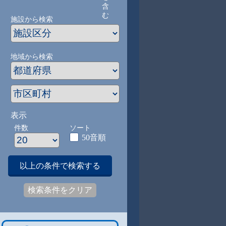
含
む
施設から検索
地域から検索
表示
件数
ソート
50音順
以上の条件で検索する
検索条件をクリア