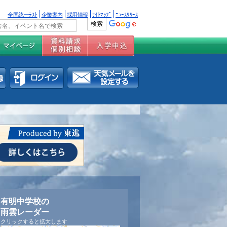
全国統一ﾃｽﾄ
企業案内
採用情報
ｻｲﾄﾏｯﾌﾟ
ﾆｭｰｽﾘﾘｰｽ
有明中学校の
雨雲レーダー
クリックすると拡大します