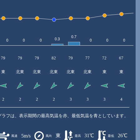
79
79
79
82
79
77
72
67
6
東
北東
北東
北東
北東
北東
東
東
2
2
2
2
3
3
3
4
4
グラフは、表示期間の最高気温を赤、最低気温を青としています。
東
31℃
26℃
5m/s
風速
風向
最高
最低