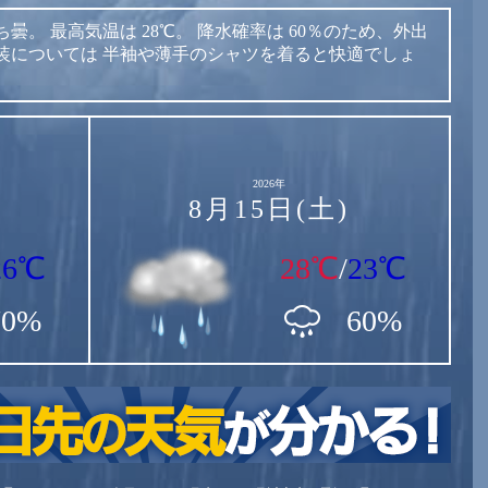
ち曇。
最高気温は
28℃。
降水確率は
60％のため、外出
装については
半袖や薄手のシャツを着ると快適でしょ
2026年
8月15日(土)
26℃
28℃
/
23℃
70%
60%