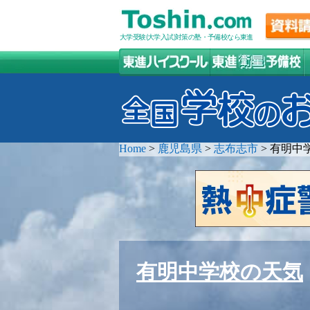
大学受験(大学入試)対策の塾・予備校なら東進
Home
>
鹿児島県
>
志布志市
>
有明中
有明中学校の天気