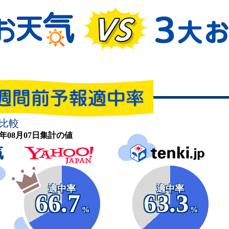
比較
26年08月07日集計の値
適中率
適中率
66.7
63.3
%
%