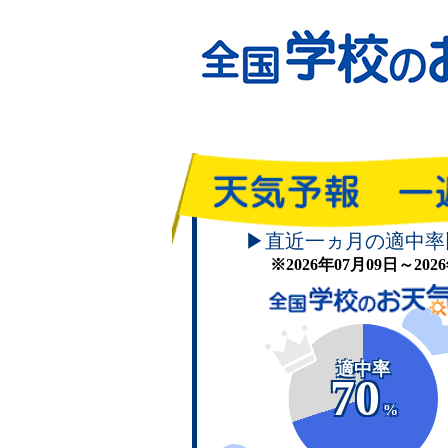
▶直近一ヵ月の適中率
※2026年07月09日～20
適中率
70
%