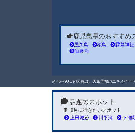
鹿児島県のおすすめ
屋久島
桜島
霧島神社
仙巌園
※ 46～90日の天気は、天気予報のエキスパ
話題のスポット
8月に行きたいスポット
上田城跡
川平湾
下灘