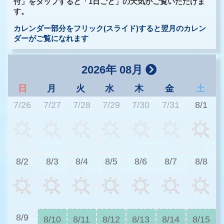
付」をタップすると「1日ごと」の天気がご覧いただけま
す。
カレンダー部分をフリック(スライド)すると翌月のカレン
ダーがご覧になれます
2026年 08月
日
月
火
水
木
金
土
7/26
7/27
7/28
7/29
7/30
7/31
8/1
2
8/2
8/3
8/4
8/5
8/6
8/7
8/8
2
8/9
8/10
8/11
8/12
8/13
8/14
8/15