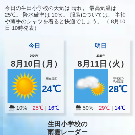
今日の生田小学校の天気は
晴れ。
最高気温は
25℃。
降水確率は
10％。
服装については、
半袖
や薄手のシャツを着ると快適でしょう。
（
8月10
日 10時発表）
今日
明日
2026年
2026年
8
月
10
日
（月）
8
月
11
日
（火）
同時刻の
現在温度
予想温度
24℃
28℃
10%
25℃
|
16℃
50%
29℃
|
14℃
生田小学校の
雨雲レーダー