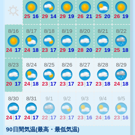
25
|
16
29
|
14
29
|
19
26
|
21
25
|
20
26
|
19
2
8/16
8/17
8/18
8/19
8/20
8/21
8/22
24
|
17
24
|
18
23
|
17
29
|
19
28
|
20
27
|
19
25
|
18
2
8/23
8/24
8/25
8/26
8/27
8/28
8/29
20
|
17
24
|
18
23
|
17
23
|
17
23
|
17
23
|
18
24
|
18
2
8/30
8/31
9/1
9/2
9/3
9/4
9/5
24
|
17
24
|
17
22
|
17
23
|
17
23
|
16
24
|
16
23
|
16
90日間気温(最高・最低気温)