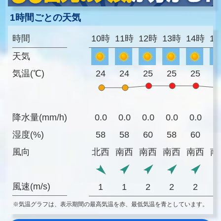
1時間ごとの天気
時間
10時
11時
12時
13時
14時
1
天気
気温(℃)
24
24
25
25
25
2
降水量(mm/h)
0.0
0.0
0.0
0.0
0.0
0
湿度(%)
58
58
60
58
60
6
風向
北西
南西
南西
南西
南西
南
風速(m/s)
1
1
2
2
2
※気温グラフは、表示期間の最高気温を赤、最低気温を青としています。