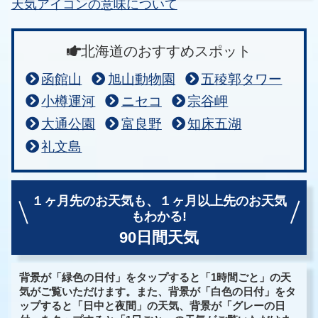
天気アイコンの意味について
北海道のおすすめスポット
函館山
旭山動物園
五稜郭タワー
小樽運河
ニセコ
宗谷岬
大通公園
富良野
知床五湖
礼文島
１ヶ月先のお天気も、
１ヶ月以上先のお天気
もわかる!
90日間天気
背景が「緑色の日付」をタップすると「1時間ごと」の天
気がご覧いただけます。また、背景が「白色の日付」をタ
ップすると「日中と夜間」の天気、背景が「グレーの日