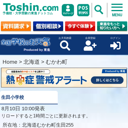
予備校・大学受験の東進ドットコム
MENU
お天気検索
会員登録
ログイン
Produced by 東進
Home
>
北海道
>
むかわ町
生田小学校
8月10日 10:00発表
リロードすると1時間ごとに更新されます。
所在地：
北海道むかわ町生田255