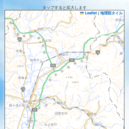
タップすると拡大します
Leaflet
|
地理院タイル