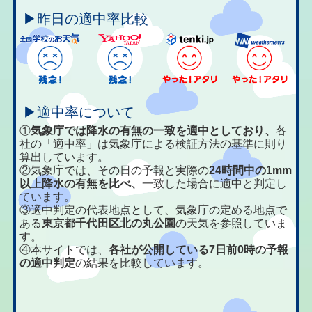
▶昨日の適中率比較
▶適中率について
①
気象庁では降水の有無の一致を適中としており、
各
社の「適中率」は気象庁による検証方法の基準に則り
算出しています。
②気象庁では、その日の予報と実際の
24時間中の1mm
以上降水の有無を比べ、
一致した場合に適中と判定し
ています。
③適中判定の代表地点として、気象庁の定める地点で
ある
東京都千代田区北の丸公園
の天気を参照していま
す。
④本サイトでは、
各社が公開している7日前0時の予報
の適中判定
の結果を比較しています。