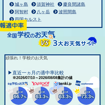
城ヶ島
須賀神社
慶良間諸島
阿智村
八ヶ岳
波照間島
四国カルスト
頑張れ！学校のお天気
▶直近一ヵ月の適中率比較
※2026/07/10～2026/08/08集計の値
適中率
適中率
適中率
適中率
66.7
63.3
63.3
73.3
%
%
%
%