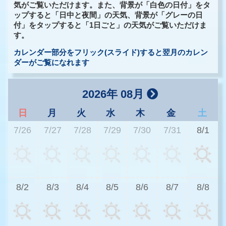
気がご覧いただけます。また、背景が「白色の日付」をタ
ップすると「日中と夜間」の天気、背景が「グレーの日
付」をタップすると「1日ごと」の天気がご覧いただけま
す。
カレンダー部分をフリック(スライド)すると翌月のカレン
ダーがご覧になれます
2026年 08月
日
月
火
水
木
金
土
7/26
7/27
7/28
7/29
7/30
7/31
8/1
2
8/2
8/3
8/4
8/5
8/6
8/7
8/8
2