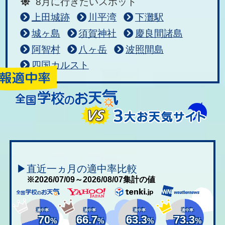
8月に行きたいスポット
上田城跡
川平湾
下灘駅
城ヶ島
須賀神社
慶良間諸島
阿智村
八ヶ岳
波照間島
四国カルスト
▶直近一ヵ月の適中率比較
※2026/07/09～2026/08/07集計の値
適中率
適中率
適中率
適中率
70
66.7
63.3
73.3
%
%
%
%