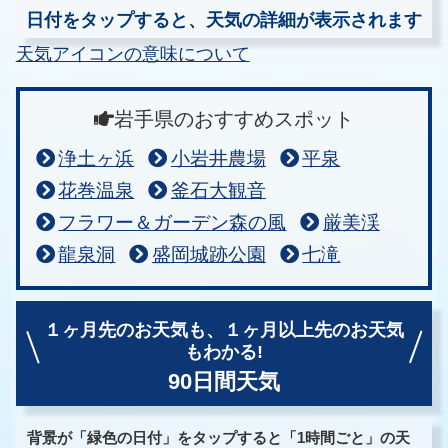
日付をタップすると、天気の詳細が表示されます
天気アイコンの意味について
岩手県のおすすめスポット
浄土ヶ浜
小岩井農場
平泉
花巻温泉
釜石大観音
フラワー＆ガーデン森の風
厳美渓
龍泉洞
盛岡城跡公園
七滝
１ヶ月先のお天気も、
１ヶ月以上先のお天気
もわかる!
90日間天気
背景が「緑色の日付」をタップすると「1時間ごと」の天