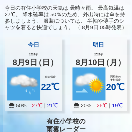
今日の有住小学校の天気は
曇時々雨。
最高気温は
27℃。
降水確率は
50％のため、外出時には傘を持
参しましょう。
服装については、
半袖や薄手のシ
ャツを着ると快適でしょう。
（
8月9日 05時発表）
今日
明日
2026年
2026年
8
月
9
日
（日）
8
月
10
日
（月）
同時刻の
現在温度
予想温度
22℃
20℃
50%
27℃
|
21℃
20%
26℃
|
19℃
有住小学校の
雨雲レーダー