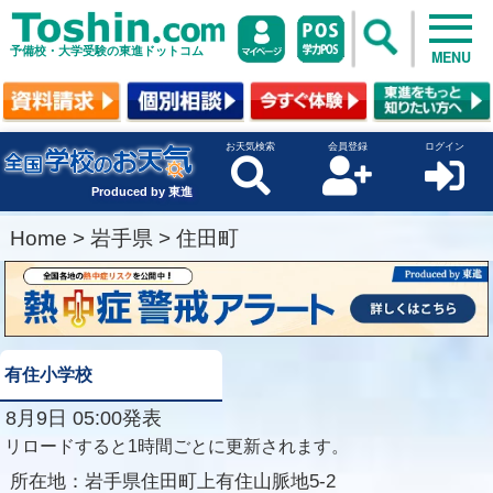
予備校・大学受験の東進ドットコム
MENU
お天気検索
会員登録
ログイン
Produced by 東進
Home
>
岩手県
>
住田町
有住小学校
8月9日 05:00発表
リロードすると1時間ごとに更新されます。
所在地：
岩手県住田町上有住山脈地5-2