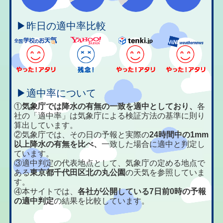
▶昨日の適中率比較
▶適中率について
①
気象庁では降水の有無の一致を適中としており、
各
社の「適中率」は気象庁による検証方法の基準に則り
算出しています。
②気象庁では、その日の予報と実際の
24時間中の1mm
以上降水の有無を比べ、
一致した場合に適中と判定し
ています。
③適中判定の代表地点として、気象庁の定める地点で
ある
東京都千代田区北の丸公園
の天気を参照していま
す。
④本サイトでは、
各社が公開している7日前0時の予報
の適中判定
の結果を比較しています。