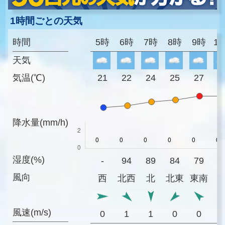
1時間ごとの天気
時間
5時
6時
7時
8時
9時
1
天気
気温(℃)
21
22
24
25
27
2
降水量(mm/h)
湿度(%)
-
94
89
84
79
7
風向
西
北西
北
北東
東南
風速(m/s)
0
1
1
0
0