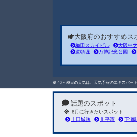
大阪府のおすすめス
梅田スカイビル
大阪中
道頓堀
万博記念公園
※ 46～90日の天気は、天気予報のエキスパ
話題のスポット
8月に行きたいスポット
上田城跡
川平湾
下灘