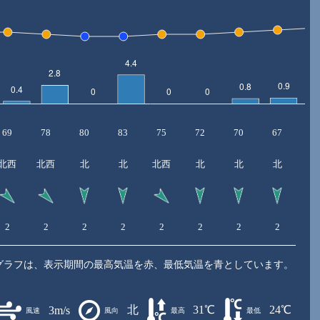
69
78
80
83
75
72
70
67
6
北西
北西
北
北
北西
北
北
北
北
2
2
2
2
2
2
2
2
2
グラフは、表示期間の最高気温を赤、最低気温を青としています。
北
31℃
24℃
3m/s
風速
風向
最高
最低