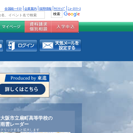
全国統一ﾃｽﾄ
企業案内
採用情報
ｻｲﾄﾏｯﾌﾟ
ﾆｭｰｽﾘﾘｰｽ
大阪市立扇町高等学校の
雨雲レーダー
クリックすると拡大します