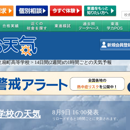
立扇町高等学校
>
14日間(2週間)の1時間ごとの天気予報
8月9日 16:00発表
学校の天気
リロードすると1時間ごとに更新されます。