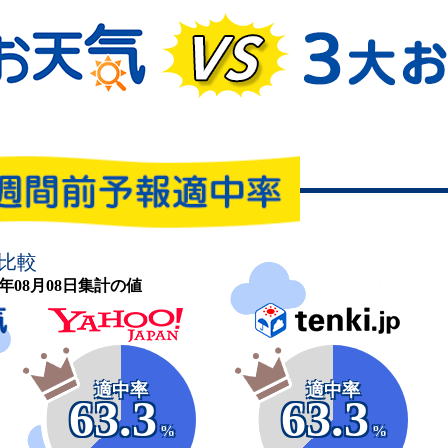
比較
26年08月08日集計の値
適中率
適中率
63.3
63.3
%
%