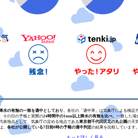
降水の有無の一致を適中としており、
各社の「適中率」は気象庁による検証
、その日の予報と実際の
24時間中の1mm以上降水の有無を比べ、
一致した場
代表地点として、気象庁の定める地点である
東京都千代田区北の丸公園
の天
は、
各社が公開している7日前0時の予報の適中判定
の結果を比較しています
もっと詳しく見る