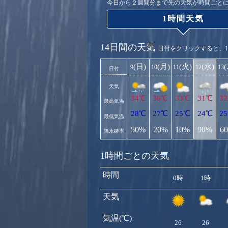
今日から２週間分まで先の天気が時間ごと
1時間天気
14日間の天気
日付をクリックすると、
(日)
(月)
(火)
(水)
9
10
11
12
13
日付
天気
34℃
36℃
33℃
31℃
3
最高気温
28℃
27℃
25℃
24℃
2
最低気温
50%
20%
10%
90%
6
降水確率
1時間ごとの天気
時間
0時
1時
天気
気温(℃)
26
26