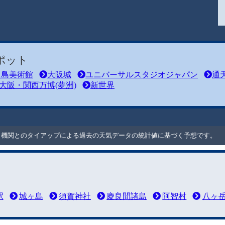
ポット
之島美術館
大阪城
ユニバーサルスタジオジャパン
通
大阪・関西万博(夢洲)
新世界
ート機関とのタイアップによる過去の天気データの統計値に基づく予想です。
駅
城ヶ島
須賀神社
慶良間諸島
阿智村
八ヶ