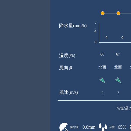
降水量(mm/h)
66
67
湿度(%)
北西
北西
風向き
風速(m/s)
2
2
※気温
0.0mm
65%
降水量
湿度