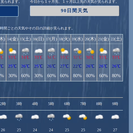
に見られます。
今日から１ヶ月先、１ヶ月以上先の天気が見られます。
90日間天気
1時間ごとの天気やその日の詳細が見られます。
(木)
(金)
(土)
(日)
(月)
(火)
(水)
(木)
(金)
(土)
14
15
16
17
18
19
20
21
22
2℃
33℃
34℃
33℃
34℃
35℃
32℃
30℃
33℃
33℃
5℃
25℃
26℃
25℃
26℃
27℃
22℃
26℃
26℃
26℃
0%
30%
60%
30%
60%
60%
80%
80%
60%
80%
2時
3時
4時
5時
6時
7時
8時
9時
10
26
25
24
24
25
25
26
27
2