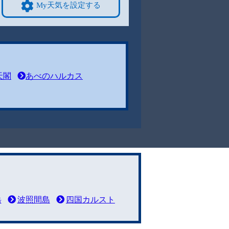
My天気を設定する
天閣
あべのハルカス
岳
波照間島
四国カルスト