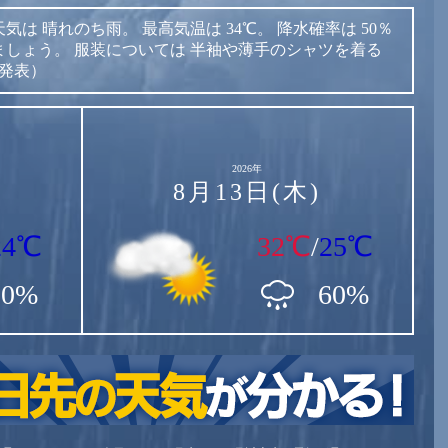
天気は
晴れのち雨。
最高気温は
34℃。
降水確率は
50％
ましょう。
服装については
半袖や薄手のシャツを着る
時発表）
2026年
8月13日(木)
24℃
32℃
/
25℃
90%
60%