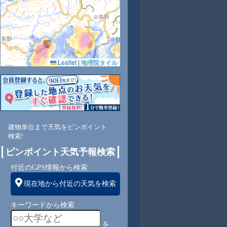
Leaflet
|
地理院タイル
5
62
61
59
58
54
68
65
69
西
西
西
西
北西
北東
北東
東
東
建物単位まで天気をピンポイント
検索!
ピンポイント天気予報検索
3
3
3
3
3
3
3
4
付近のGPS情報から検索
現在地から付近の天気を検索
キーワードから検索
を