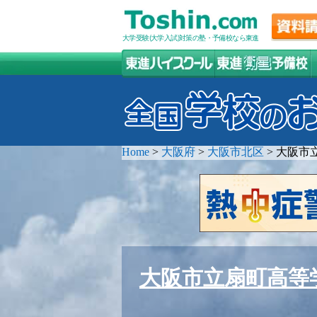
大学受験(大学入試)対策の塾・予備校なら東進
Home
>
大阪府
>
大阪市北区
>
大阪市
大阪市立扇町高等