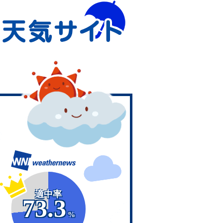
適中率
73.3
%