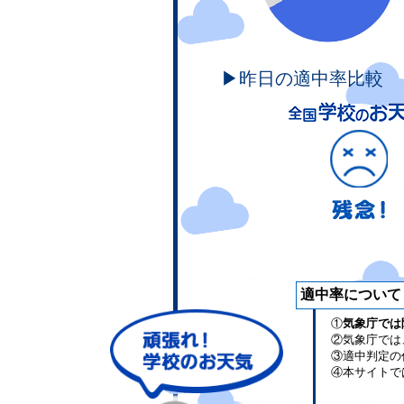
▶昨日の適中率比較
適中率について
①
気象庁では
②気象庁では
③適中判定の
④本サイトで