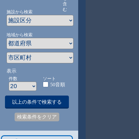
含
む
施設から検索
地域から検索
表示
件数
ソート
50音順
以上の条件で検索する
検索条件をクリア