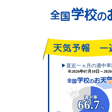
頑張れ！学校のお天気
▶直近一ヵ月の適中率
※2026年07月10日～20
適中率
66.7
%