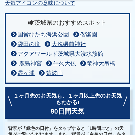
天気アイコンの意味について
茨城県のおすすめスポット
国営ひたち海浜公園
偕楽園
袋田の滝
大洗磯前神社
アクアワールド茨城県大洗水族館
鹿島神宮
牛久大仏
竜神大吊橋
霞ヶ浦
筑波山
１ヶ月先のお天気も、
１ヶ月以上先のお天気
もわかる!
90日間天気
背景が「緑色の日付」をタップすると「1時間ごと」の天
気がご覧いただけます。また、背景が「白色の日付」をタ