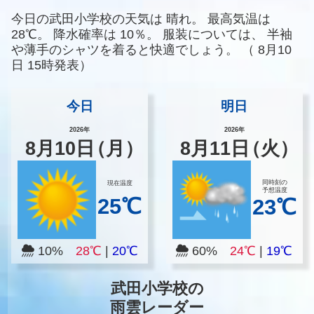
今日の武田小学校の天気は
晴れ。
最高気温は
28℃。
降水確率は
10％。
服装については、
半袖
や薄手のシャツを着ると快適でしょう。
（
8月10
日 15時発表）
今日
明日
2026年
2026年
8
月
10
日
（月）
8
月
11
日
（火）
同時刻の
現在温度
予想温度
25℃
23℃
10%
28℃
|
20℃
60%
24℃
|
19℃
武田小学校の
雨雲レーダー