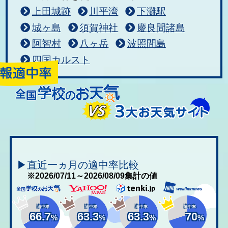
上田城跡
川平湾
下灘駅
城ヶ島
須賀神社
慶良間諸島
阿智村
八ヶ岳
波照間島
四国カルスト
▶直近一ヵ月の適中率比較
※2026/07/11～2026/08/09集計の値
適中率
適中率
適中率
適中率
66.7
63.3
63.3
70
%
%
%
%