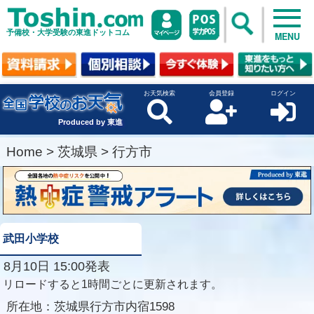
予備校・大学受験の東進ドットコム
MENU
お天気検索
会員登録
ログイン
Produced by 東進
Home
>
茨城県
>
行方市
武田小学校
8月10日 15:00発表
リロードすると1時間ごとに更新されます。
所在地：
茨城県行方市内宿1598