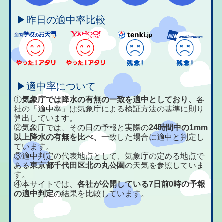
▶昨日の適中率比較
▶適中率について
①
気象庁では降水の有無の一致を適中としており、
各
社の「適中率」は気象庁による検証方法の基準に則り
算出しています。
②気象庁では、その日の予報と実際の
24時間中の1mm
以上降水の有無を比べ、
一致した場合に適中と判定し
ています。
③適中判定の代表地点として、気象庁の定める地点で
ある
東京都千代田区北の丸公園
の天気を参照していま
す。
④本サイトでは、
各社が公開している7日前0時の予報
の適中判定
の結果を比較しています。