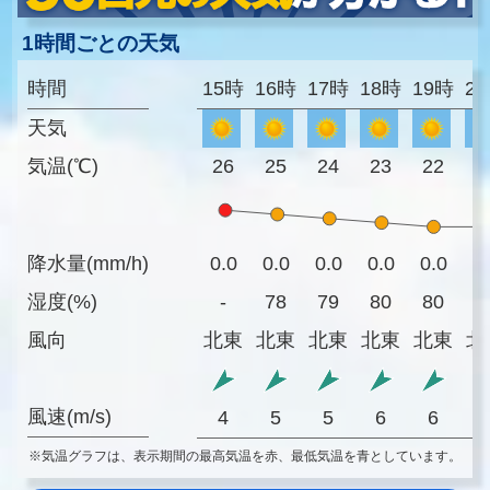
1時間ごとの天気
時間
15時
16時
17時
18時
19時
2
天気
気温(℃)
26
25
24
23
22
2
降水量(mm/h)
0.0
0.0
0.0
0.0
0.0
0
湿度(%)
-
78
79
80
80
7
風向
北東
北東
北東
北東
北東
北
風速(m/s)
4
5
5
6
6
※気温グラフは、表示期間の最高気温を赤、最低気温を青としています。