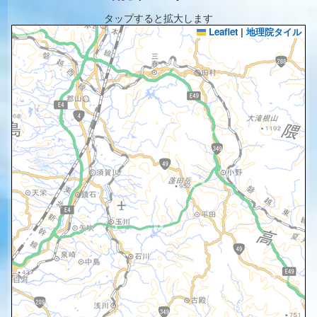
タップすると拡大します
Leaflet
|
地理院タイル