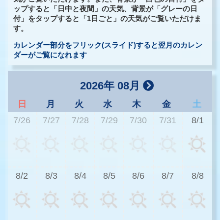
ップすると「日中と夜間」の天気、背景が「グレーの日
付」をタップすると「1日ごと」の天気がご覧いただけま
す。
カレンダー部分をフリック(スライド)すると翌月のカレン
ダーがご覧になれます
2026年 08月
日
月
火
水
木
金
土
7/26
7/27
7/28
7/29
7/30
7/31
8/1
2
8/2
8/3
8/4
8/5
8/6
8/7
8/8
2