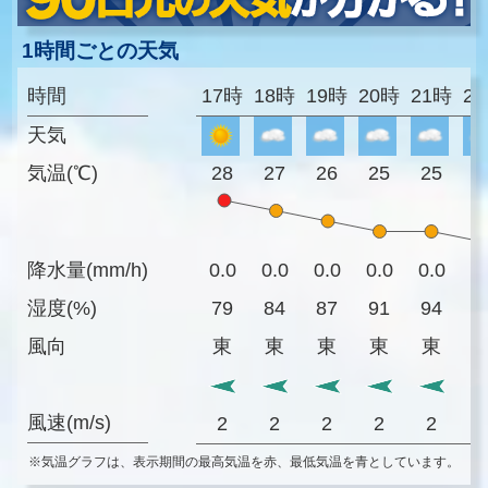
1時間ごとの天気
時間
17時
18時
19時
20時
21時
2
天気
気温(℃)
28
27
26
25
25
2
降水量(mm/h)
0.0
0.0
0.0
0.0
0.0
0
湿度(%)
79
84
87
91
94
9
風向
東
東
東
東
東
風速(m/s)
2
2
2
2
2
※気温グラフは、表示期間の最高気温を赤、最低気温を青としています。