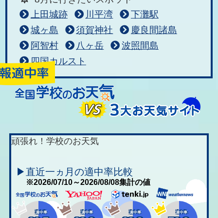
上田城跡
川平湾
下灘駅
城ヶ島
須賀神社
慶良間諸島
阿智村
八ヶ岳
波照間島
四国カルスト
頑張れ！学校のお天気
▶直近一ヵ月の適中率比較
※2026/07/10～2026/08/08集計の値
適中率
適中率
適中率
適中率