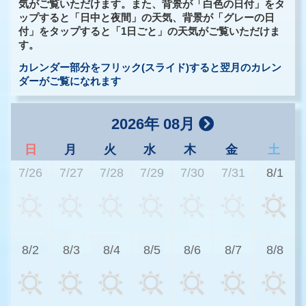
気がご覧いただけます。また、背景が「白色の日付」をタ
ップすると「日中と夜間」の天気、背景が「グレーの日
付」をタップすると「1日ごと」の天気がご覧いただけま
す。
カレンダー部分をフリック(スライド)すると翌月のカレン
ダーがご覧になれます
2026年 08月
日
月
火
水
木
金
土
7/26
7/27
7/28
7/29
7/30
7/31
8/1
3
8/2
8/3
8/4
8/5
8/6
8/7
8/8
2