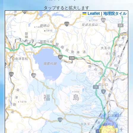
タップすると拡大します
Leaflet
|
地理院タイル