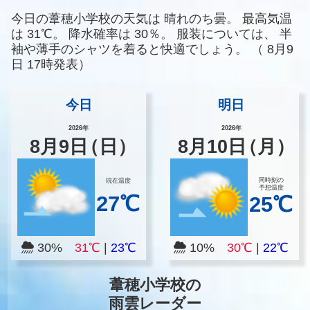
今日の葦穂小学校の天気は
晴れのち曇。
最高気温
は
31℃。
降水確率は
30％。
服装については、
半
袖や薄手のシャツを着ると快適でしょう。
（
8月9
日 17時発表）
今日
明日
2026年
2026年
8
月
9
日
（日）
8
月
10
日
（月）
同時刻の
現在温度
予想温度
27℃
25℃
30%
31℃
|
23℃
10%
30℃
|
22℃
葦穂小学校の
雨雲レーダー