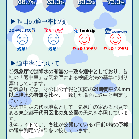
66.7
63.3
63.3
73.3
%
%
%
%
▶昨日の適中率比較
▶適中率について
①
気象庁では降水の有無の一致を適中としており、
各
社の「適中率」は気象庁による検証方法の基準に則り
算出しています。
②気象庁では、その日の予報と実際の
24時間中の1mm
以上降水の有無を比べ、
一致した場合に適中と判定し
ています。
③適中判定の代表地点として、気象庁の定める地点で
ある
東京都千代田区北の丸公園
の天気を参照していま
す。
④本サイトでは、
各社が公開している7日前0時の予報
の適中判定
の結果を比較しています。