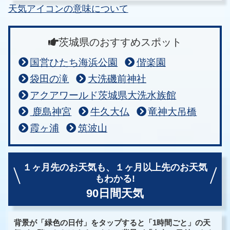
天気アイコンの意味について
茨城県のおすすめスポット
国営ひたち海浜公園
偕楽園
袋田の滝
大洗磯前神社
アクアワールド茨城県大洗水族館
鹿島神宮
牛久大仏
竜神大吊橋
霞ヶ浦
筑波山
１ヶ月先のお天気も、
１ヶ月以上先のお天気
もわかる!
90日間天気
背景が「緑色の日付」をタップすると「1時間ごと」の天