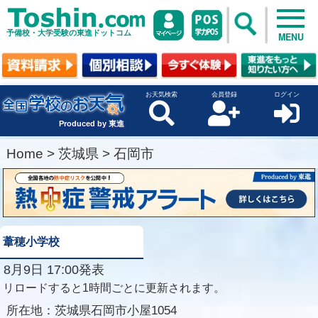
予備校・大学受験の東進ドットコム
MENU
お天気検索
会員登録
ログイン
Produced by 東進
Home
>
茨城県
>
石岡市
葦穂小学校
8月9日 17:00発表
リロードすると1時間ごとに更新されます。
所在地：
茨城県石岡市小屋1054