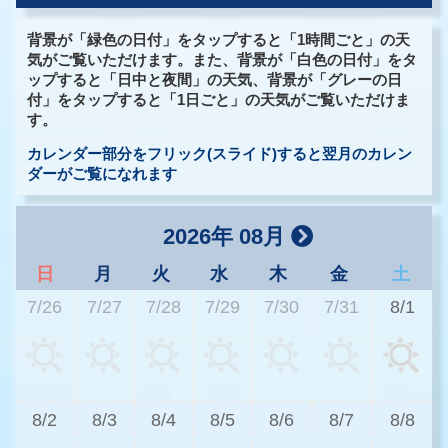
背景が「緑色の日付」をタップすると「1時間ごと」の天
気がご覧いただけます。また、背景が「白色の日付」をタ
ップすると「日中と夜間」の天気、背景が「グレーの日
付」をタップすると「1日ごと」の天気がご覧いただけま
す。
カレンダー部分をフリック(スライド)すると翌月のカレン
ダーがご覧になれます
2026年 08月
日
月
火
水
木
金
土
7/26
7/27
7/28
7/29
7/30
7/31
8/1
3
8/2
8/3
8/4
8/5
8/6
8/7
8/8