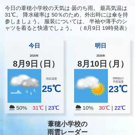
今日の葦穂小学校の天気は
曇のち雨。
最高気温は
31℃。
降水確率は
50％のため、外出時には傘を持
参しましょう。
服装については、
半袖や薄手のシ
ャツを着ると快適でしょう。
（
8月9日 19時発表）
今日
明日
2026年
2026年
8
月
9
日
（日）
8
月
10
日
（月）
同時刻の
現在温度
予想温度
25℃
23℃
50%
31℃
|
23℃
10%
30℃
|
22℃
葦穂小学校の
雨雲レーダー