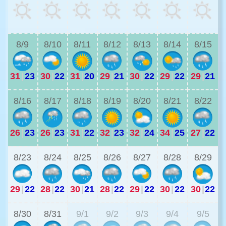
2
8/9
8/10
8/11
8/12
8/13
8/14
8/15
31
|
23
30
|
22
31
|
20
29
|
21
30
|
22
29
|
22
29
|
21
2
8/16
8/17
8/18
8/19
8/20
8/21
8/22
26
|
23
26
|
23
31
|
22
32
|
23
32
|
24
34
|
25
27
|
22
2
8/23
8/24
8/25
8/26
8/27
8/28
8/29
29
|
22
28
|
22
30
|
21
28
|
22
29
|
22
30
|
22
30
|
22
2
8/30
8/31
9/1
9/2
9/3
9/4
9/5