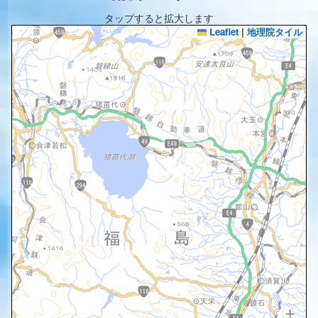
タップすると拡大します
Leaflet
|
地理院タイル