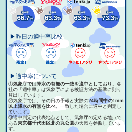
適中率
適中率
適中率
適中率
66.7
63.3
63.3
73.3
%
%
%
%
▶昨日の適中率比較
▶適中率について
①
気象庁では降水の有無の一致を適中としており、
各
社の「適中率」は気象庁による検証方法の基準に則り
算出しています。
②気象庁では、その日の予報と実際の
24時間中の1mm
以上降水の有無を比べ、
一致した場合に適中と判定し
ています。
③適中判定の代表地点として、気象庁の定める地点で
ある
東京都千代田区北の丸公園
の天気を参照していま
す。