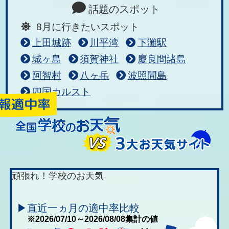
話題のスポット
8月に行きたいスポット
上田城跡
川平湾
下灘駅
城ヶ島
須賀神社
慶良間諸島
阿智村
八ヶ岳
波照間島
四国カルスト
頑張れ！学校のお天気
▶直近一ヵ月の適中率比較
※2026/07/10～2026/08/08集計の値