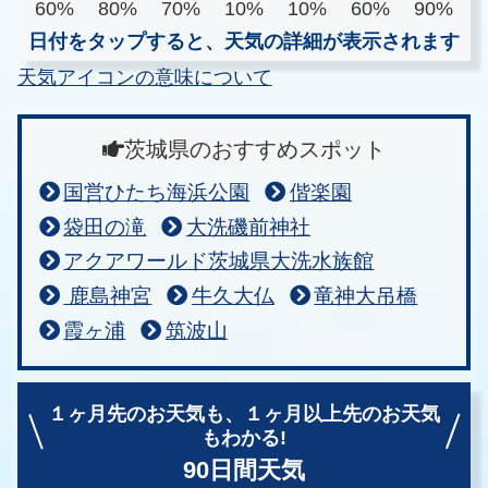
60%
80%
70%
10%
10%
60%
90%
日付をタップすると、天気の詳細が表示されます
天気アイコンの意味について
茨城県のおすすめスポット
国営ひたち海浜公園
偕楽園
袋田の滝
大洗磯前神社
アクアワールド茨城県大洗水族館
鹿島神宮
牛久大仏
竜神大吊橋
霞ヶ浦
筑波山
１ヶ月先のお天気も、
１ヶ月以上先のお天気
もわかる!
90日間天気