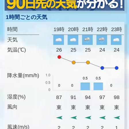
1時間ごとの天気
時間
19時
20時
21時
22時
23時
天気
気温(℃)
26
25
25
24
24
降水量(mm/h)
湿度(%)
87
91
94
97
98
風向
東
東
東
東
東
風速(m/s)
2
2
2
2
1