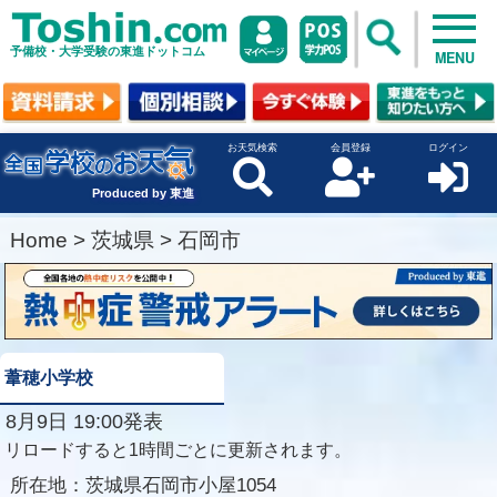
予備校・大学受験の東進ドットコム
MENU
お天気検索
会員登録
ログイン
Produced by 東進
Home
>
茨城県
>
石岡市
葦穂小学校
8月9日 19:00発表
リロードすると1時間ごとに更新されます。
所在地：
茨城県石岡市小屋1054