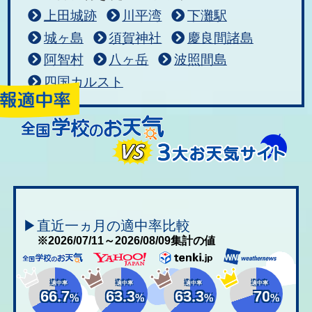
上田城跡
川平湾
下灘駅
城ヶ島
須賀神社
慶良間諸島
阿智村
八ヶ岳
波照間島
四国カルスト
▶直近一ヵ月の適中率比較
※2026/07/11～2026/08/09集計の値
適中率
適中率
適中率
適中率
66.7
63.3
63.3
70
%
%
%
%