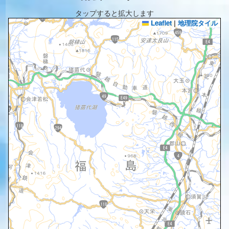
タップすると拡大します
Leaflet
|
地理院タイル