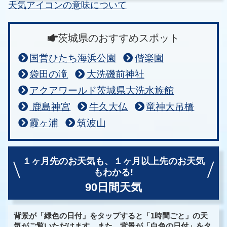
天気アイコンの意味について
茨城県のおすすめスポット
国営ひたち海浜公園
偕楽園
袋田の滝
大洗磯前神社
アクアワールド茨城県大洗水族館
鹿島神宮
牛久大仏
竜神大吊橋
霞ヶ浦
筑波山
１ヶ月先のお天気も、
１ヶ月以上先のお天気
もわかる!
90日間天気
背景が「緑色の日付」をタップすると「1時間ごと」の天
気がご覧いただけます。また、背景が「白色の日付」をタ