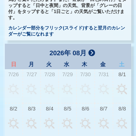
ップすると「日中と夜間」の天気、背景が「グレーの日
付」をタップすると「1日ごと」の天気がご覧いただけま
す。
カレンダー部分をフリック(スライド)すると翌月のカレン
ダーがご覧になれます
2026年 08月
日
月
火
水
木
金
土
7/26
7/27
7/28
7/29
7/30
7/31
8/1
3
8/2
8/3
8/4
8/5
8/6
8/7
8/8
2