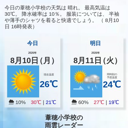
今日の葦穂小学校の天気は
晴れ。
最高気温は
30℃。
降水確率は
10％。
服装については、
半袖
や薄手のシャツを着ると快適でしょう。
（
8月10
日 16時発表）
今日
明日
2026年
2026年
8
月
10
日
（月）
8
月
11
日
（火）
同時刻の
現在温度
予想温度
26℃
24℃
10%
30℃
|
21℃
60%
27℃
|
19℃
葦穂小学校の
雨雲レーダー