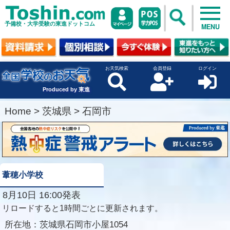
予備校・大学受験の東進ドットコム
MENU
お天気検索
会員登録
ログイン
Produced by 東進
Home
>
茨城県
>
石岡市
葦穂小学校
8月10日 16:00発表
リロードすると1時間ごとに更新されます。
所在地：
茨城県石岡市小屋1054