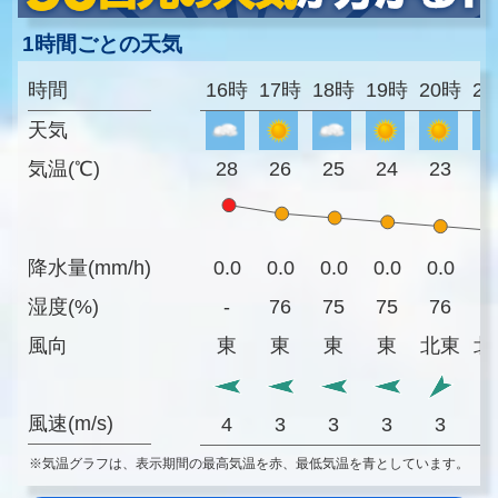
1時間ごとの天気
時間
16時
17時
18時
19時
20時
2
天気
気温(℃)
28
26
25
24
23
2
降水量(mm/h)
0.0
0.0
0.0
0.0
0.0
0
湿度(%)
-
76
75
75
76
7
風向
東
東
東
東
北東
北
風速(m/s)
4
3
3
3
3
※気温グラフは、表示期間の最高気温を赤、最低気温を青としています。