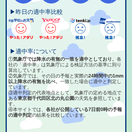
▶昨日の適中率比較
▶適中率について
①
気象庁では降水の有無の一致を適中としており、
各
社の「適中率」は気象庁による検証方法の基準に則り
算出しています。
②気象庁では、その日の予報と実際の
24時間中の1mm
以上降水の有無を比べ、
一致した場合に適中と判定し
ています。
③適中判定の代表地点として、気象庁の定める地点で
ある
東京都千代田区北の丸公園
の天気を参照していま
す。
④本サイトでは、
各社が公開している7日前0時の予報
の適中判定
の結果を比較しています。