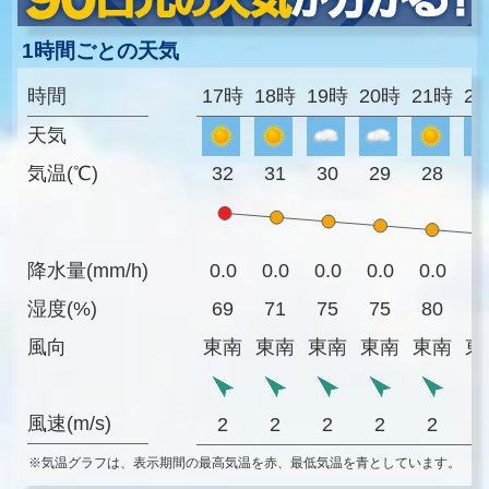
1時間ごとの天気
時間
17時
18時
19時
20時
21時
2
天気
気温(℃)
32
31
30
29
28
2
降水量(mm/h)
0.0
0.0
0.0
0.0
0.0
0
湿度(%)
69
71
75
75
80
8
風向
東南
東南
東南
東南
東南
東
風速(m/s)
2
2
2
2
2
※気温グラフは、表示期間の最高気温を赤、最低気温を青としています。