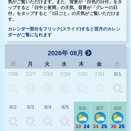
気がご覧いただけます。また、背景が「白色の日付」をタ
ップすると「日中と夜間」の天気、背景が「グレーの日
付」をタップすると「1日ごと」の天気がご覧いただけま
す。
カレンダー部分をフリック(スライド)すると翌月のカレン
ダーがご覧になれます
2026年 08月
日
月
火
水
木
金
土
7/26
7/27
7/28
7/29
7/30
7/31
8/1
3
8/2
8/3
8/4
8/5
8/6
8/7
8/8
33
|
24
34
|
25
36
|
25
2