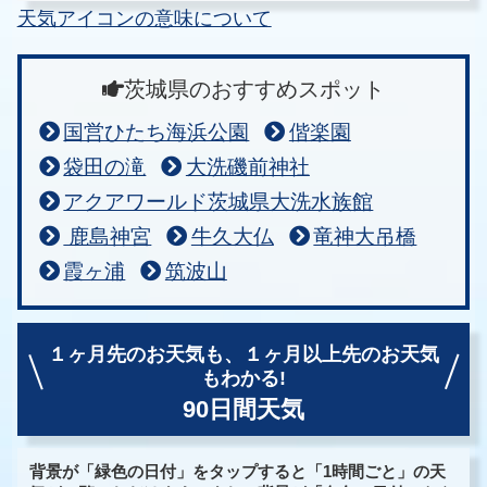
天気アイコンの意味について
茨城県のおすすめスポット
国営ひたち海浜公園
偕楽園
袋田の滝
大洗磯前神社
アクアワールド茨城県大洗水族館
鹿島神宮
牛久大仏
竜神大吊橋
霞ヶ浦
筑波山
１ヶ月先のお天気も、
１ヶ月以上先のお天気
もわかる!
90日間天気
背景が「緑色の日付」をタップすると「1時間ごと」の天