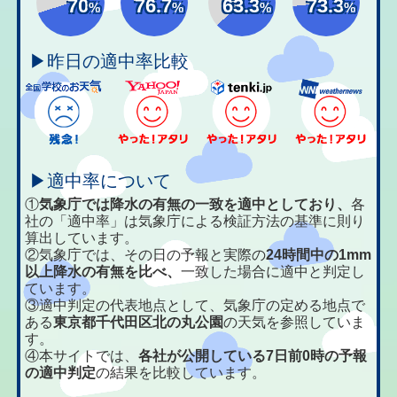
70
76.7
63.3
73.3
%
%
%
%
▶昨日の適中率比較
▶適中率について
①
気象庁では降水の有無の一致を適中としており、
各
社の「適中率」は気象庁による検証方法の基準に則り
算出しています。
②気象庁では、その日の予報と実際の
24時間中の1mm
以上降水の有無を比べ、
一致した場合に適中と判定し
ています。
③適中判定の代表地点として、気象庁の定める地点で
ある
東京都千代田区北の丸公園
の天気を参照していま
す。
④本サイトでは、
各社が公開している7日前0時の予報
の適中判定
の結果を比較しています。