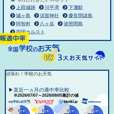
上田城跡
川平湾
下灘駅
城ヶ島
須賀神社
慶良間諸島
阿智村
八ヶ岳
波照間島
四国カルスト
頑張れ！学校のお天気
▶直近一ヵ月の適中率比較
※2026/07/07～2026/08/05集計の値
適中率
適中率
適中率
適中率