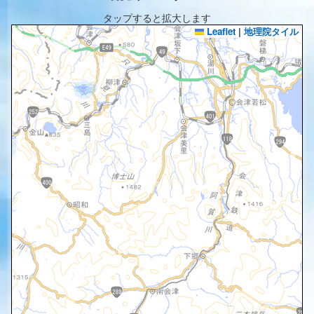
タップすると拡大します
Leaflet
|
地理院タイル