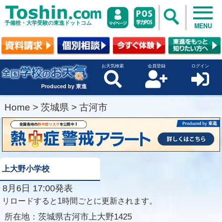
予備校・大学受験の東進ドットコム
MENU
お天気検索
会員登録
ログイン
Produced by 東進
Home
>
茨城県
>
古河市
上大野小学校
8月6日 17:00発表
リロードすると1時間ごとに更新されます。
所在地：
茨城県古河市上大野1425