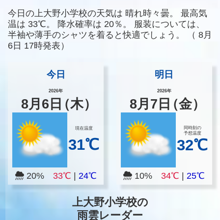
今日の上大野小学校の天気は
晴れ時々曇。
最高気
温は
33℃。
降水確率は
20％。
服装については、
半袖や薄手のシャツを着ると快適でしょう。
（
8月
6日 17時発表）
今日
明日
2026年
2026年
8
月
6
日
（木）
8
月
7
日
（金）
同時刻の
現在温度
予想温度
31℃
32℃
20%
33℃
|
24℃
10%
34℃
|
25℃
上大野小学校の
雨雲レーダー