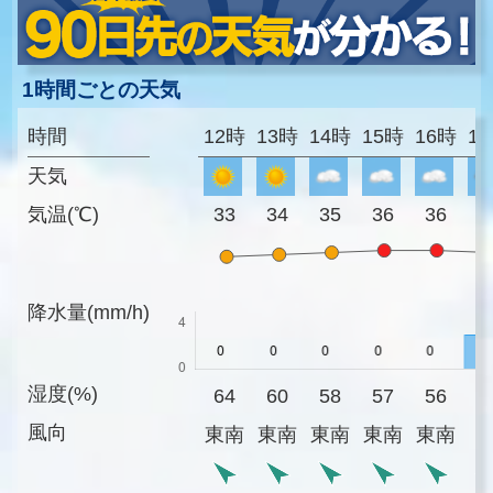
1時間ごとの天気
時間
12時
13時
14時
15時
16時
1
天気
気温(℃)
33
34
35
36
36
3
降水量(mm/h)
湿度(%)
64
60
58
57
56
5
風向
東南
東南
東南
東南
東南