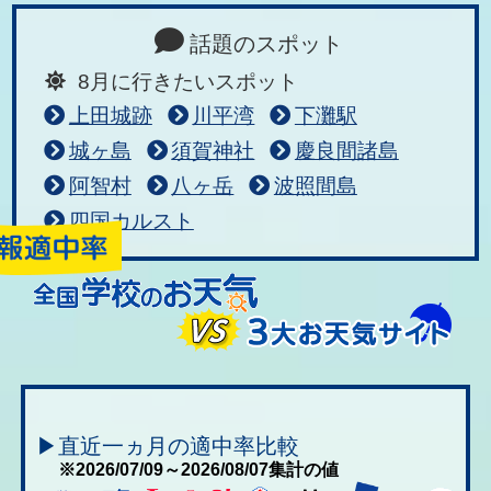
話題のスポット
8月に行きたいスポット
上田城跡
川平湾
下灘駅
城ヶ島
須賀神社
慶良間諸島
阿智村
八ヶ岳
波照間島
四国カルスト
▶直近一ヵ月の適中率比較
※2026/07/09～2026/08/07集計の値