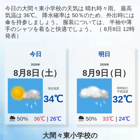
今日の大間々東小学校の天気は
晴れ時々雨。
最高
気温は
36℃。
降水確率は
50％のため、外出時には
傘を持参しましょう。
服装については、
半袖や薄
手のシャツを着ると快適でしょう。
（
8月8日 12時
発表）
今日
明日
2026年
2026年
8
月
8
日
（土）
8
月
9
日
（日）
同時刻の
現在温度
予想温度
34℃
32℃
50%
36℃
|
26℃
50%
33℃
|
24℃
大間々東小学校の