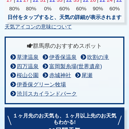
80%
80%
0%
60%
60%
90%
60%
日付をタップすると、天気の詳細が表示されます
天気アイコンの意味について
群馬県のおすすめスポット
草津温泉
伊香保温泉
吹割の滝
四万温泉
富岡製糸場(世界遺産)
桜山公園
赤城神社
尾瀬
伊香保グリーン牧場
渋川スカイランドパーク
１ヶ月先のお天気も、
１ヶ月以上先のお天気
もわかる!