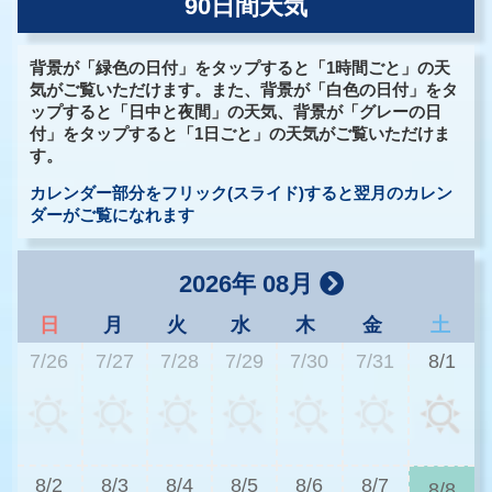
90日間天気
背景が「緑色の日付」をタップすると「1時間ごと」の天
気がご覧いただけます。また、背景が「白色の日付」をタ
ップすると「日中と夜間」の天気、背景が「グレーの日
付」をタップすると「1日ごと」の天気がご覧いただけま
す。
カレンダー部分をフリック(スライド)すると翌月のカレン
ダーがご覧になれます
2026年 08月
日
月
火
水
木
金
土
7/26
7/27
7/28
7/29
7/30
7/31
8/1
2
8/2
8/3
8/4
8/5
8/6
8/7
8/8