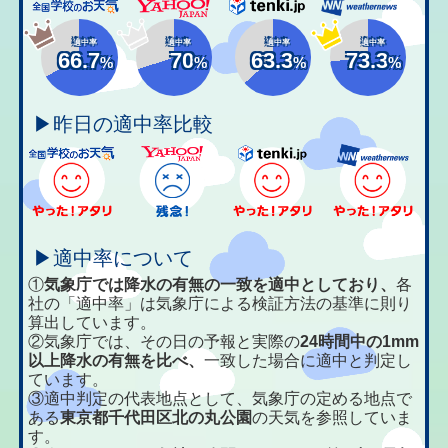
適中率
適中率
適中率
適中率
66.7
70
63.3
73.3
%
%
%
%
▶昨日の適中率比較
▶適中率について
①
気象庁では降水の有無の一致を適中としており、
各
社の「適中率」は気象庁による検証方法の基準に則り
算出しています。
②気象庁では、その日の予報と実際の
24時間中の1mm
以上降水の有無を比べ、
一致した場合に適中と判定し
ています。
③適中判定の代表地点として、気象庁の定める地点で
ある
東京都千代田区北の丸公園
の天気を参照していま
す。