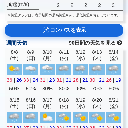
風速(m/s)
2
2
2
2
2
※気温グラフは、表示期間の最高気温を赤、最低気温を青としています。
コンパスを表示
週間天気
90日間の天気を見る
8/8
8/9
8/10
8/11
8/12
8/13
8/14
(土)
(日)
(月)
(火)
(水)
(木)
(金)
36
|
26
33
|
24
31
|
23
31
|
21
28
|
21
30
|
21
26
|
19
50%
50%
30%
80%
90%
70%
60%
8/15
8/16
8/17
8/18
8/19
8/20
8/21
(土)
(日)
(月)
(火)
(水)
(木)
(金)
27
|
21
27
|
22
31
|
22
33
|
22
33
|
22
26
|
22
24
|
22