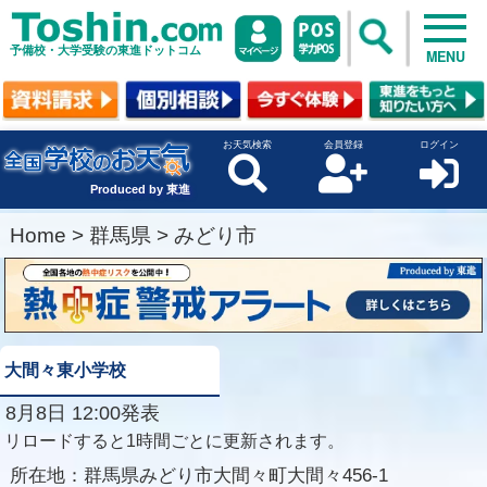
予備校・大学受験の東進ドットコム
MENU
お天気検索
会員登録
ログイン
Produced by 東進
Home
>
群馬県
>
みどり市
大間々東小学校
8月8日 12:00発表
リロードすると1時間ごとに更新されます。
所在地：
群馬県みどり市大間々町大間々456-1